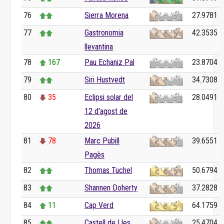
76
Sierra Morena
27.9781
77
Gastronomia
42.3535
llevantina
78
167
Pau Echaniz Pal
23.8704
79
Siri Hustvedt
34.7308
80
35
Eclipsi solar del
28.0491
12 d'agost de
2026
81
78
Marc Pubill
39.6551
Pagès
82
Thomas Tuchel
50.6794
83
Shannen Doherty
37.2828
84
11
Cap Verd
64.1759
85
Castell de Lles
25.4704