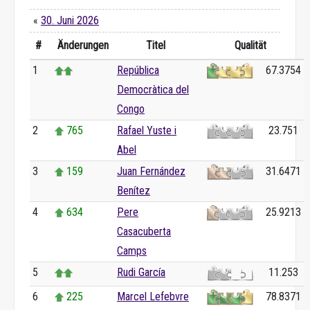
«
30. Juni 2026
#
Änderungen
Titel
Qualität
1
República
67.3754
Democràtica del
Congo
2
765
Rafael Yuste i
23.751
Abel
3
159
Juan Fernández
31.6471
Benítez
4
634
Pere
25.9213
Casacuberta
Camps
5
Rudi García
11.253
6
225
Marcel Lefebvre
78.8371