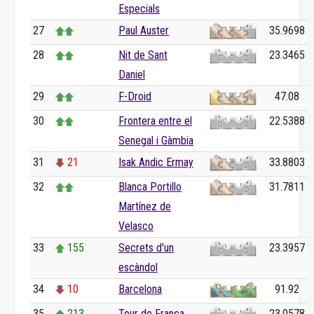
Especials
27
Paul Auster
35.9698
28
Nit de Sant
23.3465
Daniel
29
F-Droid
47.08
30
Frontera entre el
22.5388
Senegal i Gàmbia
31
21
Isak Andic Ermay
33.8803
32
Blanca Portillo
31.7811
Martínez de
Velasco
33
155
Secrets d'un
23.3957
escàndol
34
10
Barcelona
91.92
35
213
Tour de França
23.0578