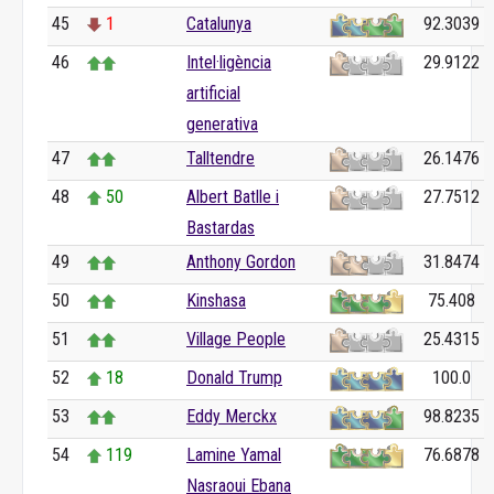
45
1
Catalunya
92.3039
46
Intel·ligència
29.9122
artificial
generativa
47
Talltendre
26.1476
48
50
Albert Batlle i
27.7512
Bastardas
49
Anthony Gordon
31.8474
50
Kinshasa
75.408
51
Village People
25.4315
52
18
Donald Trump
100.0
53
Eddy Merckx
98.8235
54
119
Lamine Yamal
76.6878
Nasraoui Ebana