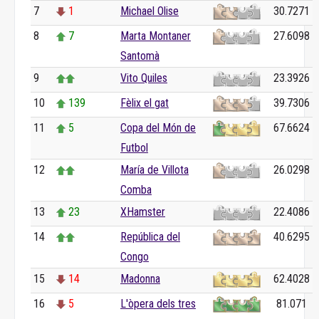
7
1
Michael Olise
30.7271
8
7
Marta Montaner
27.6098
Santomà
9
Vito Quiles
23.3926
10
139
Fèlix el gat
39.7306
11
5
Copa del Món de
67.6624
Futbol
12
María de Villota
26.0298
Comba
13
23
XHamster
22.4086
14
República del
40.6295
Congo
15
14
Madonna
62.4028
16
5
L'òpera dels tres
81.071