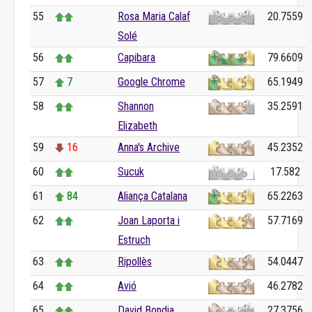
55
Rosa Maria Calaf
20.7559
Solé
56
Capibara
79.6609
57
7
Google Chrome
65.1949
58
Shannon
35.2591
Elizabeth
59
16
Anna's Archive
45.2352
60
Sucuk
17.582
61
84
Aliança Catalana
65.2263
62
Joan Laporta i
57.7169
Estruch
63
Ripollès
54.0447
64
Avió
46.2782
65
David Bondia
27.3756