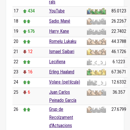
rals
17
434
YouTube
85.0123
18
Sadio Mané
26.2267
19
676
Harry Kane
22.7402
20
Romelu Lukaku
44.3788
21
12
Ismael Saibari
46.1726
22
Leciñena
6.1223
23
16
Erling Haaland
67.3671
24
Volare (pel·lícula)
12.6332
25
6
Juan Carlos
36.357
Peinado García
26
Grup de
27.6799
Recolzament
d'Actuacions