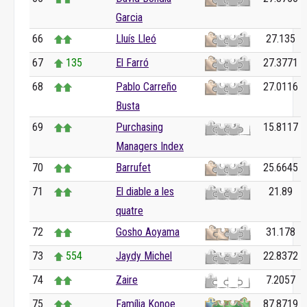
Garcia
66
Lluís Lleó
27.135
67
135
El Farró
27.3771
68
Pablo Carreño
27.0116
Busta
69
Purchasing
15.8117
Managers Index
70
Barrufet
25.6645
71
El diable a les
21.89
quatre
72
Gosho Aoyama
31.178
73
554
Jaydy Michel
22.8372
74
Zaire
7.2057
75
Família Konoe
87.8719