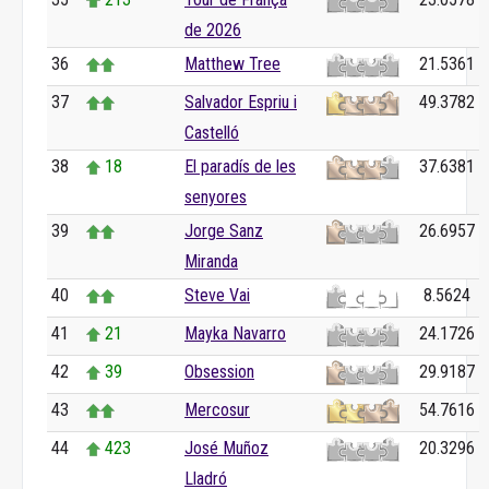
de 2026
36
Matthew Tree
21.5361
37
Salvador Espriu i
49.3782
Castelló
38
18
El paradís de les
37.6381
senyores
39
Jorge Sanz
26.6957
Miranda
40
Steve Vai
8.5624
41
21
Mayka Navarro
24.1726
42
39
Obsession
29.9187
43
Mercosur
54.7616
44
423
José Muñoz
20.3296
Lladró