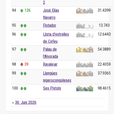
2
94
126
José Elías
31.4399
Navarro
95
Flotador
13.743
96
Llista d'estrelles
12.6443
de Cefeu
97
Palau de
54.3889
l'Alvorada
98
39
Ravalejar
22.4059
99
Llengües
37.9365
nigerocongoleses
100
Sex Pistols
98.4615
«
30. Juni 2026