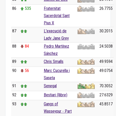
86
535
Fraternitat
26.7755
Sacerdotal Sant
Pius X
87
L'execució de
30.2015
Lady Jane Grey
88
84
Pedro Martínez
24.5038
Sánchez
89
Chris Smalls
49.9594
90
56
Marc Cucurella i
49.0754
Saseta
91
Senegal
70.3052
92
Bestiari (llibre)
27.6329
93
Gangs of
45.8517
Wasseypur - Part