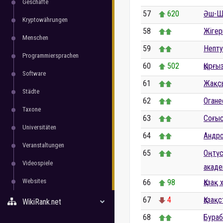
Geschäfte
57
620
Әш-Ша
Kryptowährungen
58
Жігер
Menschen
59
Непту
Programmiersprachen
60
502
Қырғы
Software
61
Жақс
Städte
62
Огане
Taxone
63
Соғыс
Universitäten
64
Андро
Veranstaltungen
65
Оңтүс
Videospiele
акад
Websites
66
98
Қазақ
67
4
Қазақ
WikiRank.net
68
Бураб