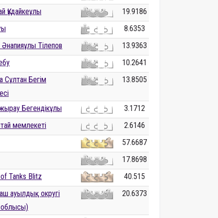
сай Құдайкеұлы
19.9186
уы
8.6353
 Әнапияұлы Тілепов
13.9363
ебу
10.2641
а Сұлтан Бегім
13.8505
есі
 жырау Бегендікұлы
3.1712
ытай мемлекеті
2.6146
57.6687
17.8698
of Tanks Blitz
40.515
аш ауылдық округі
20.6373
 облысы)