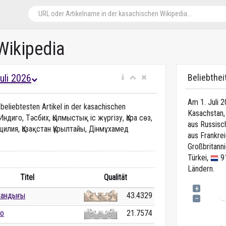
Wikipedia
Juli 2026
Beliebthei
Am 1. Juli 
beliebtesten Artikel in der kasachischen
Kasachstan
 Индиго, Тәсбих, Қылмыстық іс жүргізу, Қара сөз,
aus Russisc
цилия, Қазақстан Құрылтайы, Дінмұхамед
aus Frankre
Großbritann
Türkei,
91
Ländern.
Titel
Qualität
+
 хандығы
43.4329
−
го
21.7574