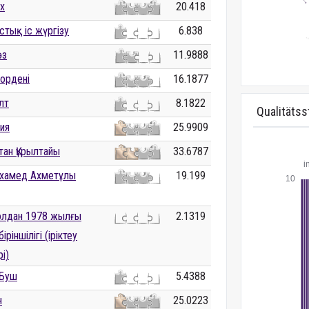
х
20.418
стық іс жүргізу
6.838
өз
11.9888
ордені
16.1877
лт
8.1822
Qualitätss
ия
25.9909
стан Құрылтайы
33.6787
ұхамед Ахметұлы
19.199
олдан 1978 жылғы
2.1319
іріншілігі (іріктеу
і)
 Буш
5.4388
н
25.0223