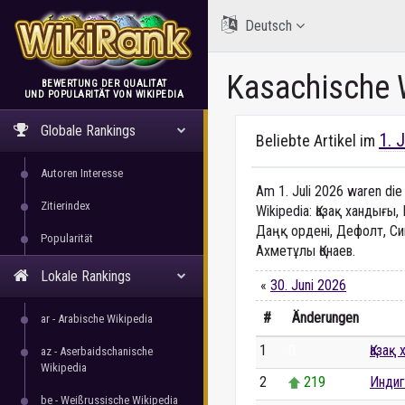
Deutsch
Kasachische 
BEWERTUNG DER QUALITÄT
UND POPULARITÄT VON WIKIPEDIA
WikiRank
Globale Rankings
1. 
Beliebte Artikel im
Autoren Interesse
Am 1. Juli 2026 waren die 
Zitierindex
Wikipedia: Қазақ хандығы,
Даңқ ордені, Дефолт, Си
Popularität
Ахметұлы Қонаев.
Lokale Rankings
«
30. Juni 2026
#
Änderungen
ar - Arabische Wikipedia
1
0
Қазақ
az - Aserbaidschanische
Wikipedia
2
219
Инди
be - Weißrussische Wikipedia