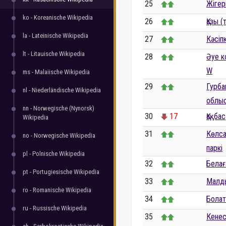
25
Жігер
ko - Koreanische Wikipedia
26
Қазы (
la - Lateinische Wikipedia
27
Кәсіп
lt - Litauische Wikipedia
28
Әуе к
W
ms - Malaiische Wikipedia
29
Гурба
nl - Niederländische Wikipedia
облы
nn - Norwegische (Nynorsk)
30
17
Қақбас
Wikipedia
31
Көлса
no - Norwegische Wikipedia
паркі
pl - Polnische Wikipedia
32
Белағ
pt - Portugiesische Wikipedia
33
Малд
ro - Romanische Wikipedia
34
Болат
ru - Russische Wikipedia
35
Кенес