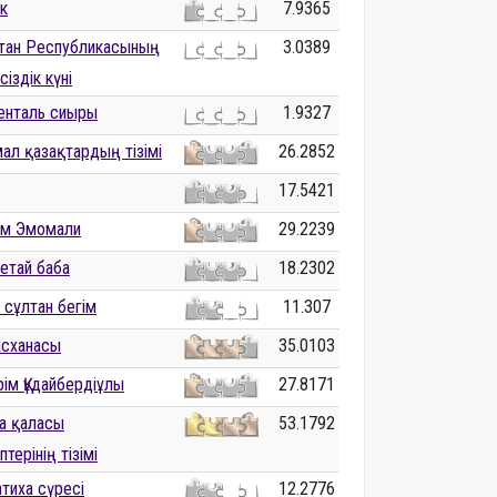
к
7.9365
стан Республикасының
3.0389
іздік күні
енталь сиыры
1.9327
ал қазақтардың тізімі
26.2852
17.5421
ам Эмомали
29.2239
етай баба
18.2302
 сұлтан бегім
11.307
 асханасы
35.0103
ім Құдайбердіұлы
27.8171
а қаласы
53.1792
терінің тізімі
тиха сүресі
12.2776