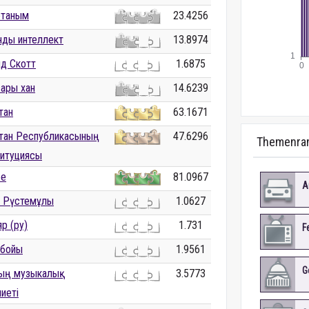
етаным
23.4256
ды интеллект
13.8974
д Скотт
1.6875
ары хан
14.6239
тан
63.1671
стан Республикасының
47.6296
Themenran
итуциясы
бе
81.0967
A
 Рүстемұлы
1.0627
р (ру)
1.731
F
 бойы
1.9561
G
тың музыкалық
3.5773
иеті