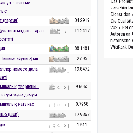
Das Projekt 
ған ұлт-азаттық
verschieden
лыс
Dienst den V
т (партия)
34.2919
Die Qualitä
2026. Bei d
Дулати атындағы Тараз
11.2417
Autoren an 
рситеті
historische
WikiRank Da
дия
88.1481
 Тынымбайұлы Қарин
27.95
лiлер немесе дала
19.8472
иетi
микалық теорияның
9.6065
тасуы және дамуы
микалық қатынас
0.7958
нше (шөп)
17.9367
дік
1.511