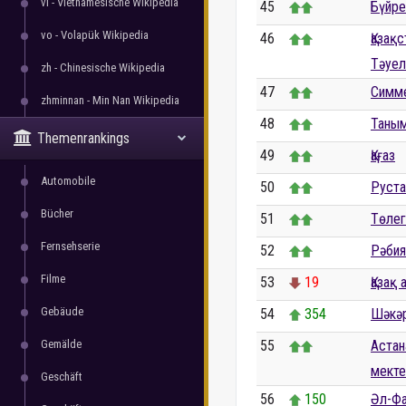
vi - Vietnamesische Wikipedia
45
Бүйре
vo - Volapük Wikipedia
46
Қазақ
Тәуелс
zh - Chinesische Wikipedia
47
Симм
zhminnan - Min Nan Wikipedia
48
Таным
Themenrankings
49
Қағаз
Automobile
50
Руст
Bücher
51
Төлег
Fernsehserie
52
Рәбия
Filme
53
19
Қазақ
Gebäude
54
354
Шәкәр
Gemälde
55
Астан
мектеп
Geschäft
56
150
Әл-Фа