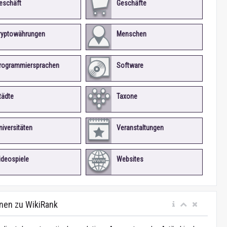
eschäft
Geschäfte
ryptowährungen
Menschen
rogrammiersprachen
Software
tädte
Taxone
niversitäten
Veranstaltungen
ideospiele
Websites
nen zu WikiRank