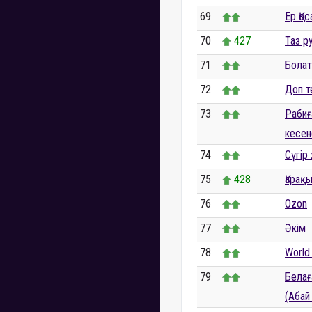
69
Ер Қо
70
427
Таз р
71
Болат
72
Доп т
73
Рабиғ
кесен
74
Сүгір
75
428
Қарақ
76
Ozon
77
Әкім
78
World 
79
Белағ
(Абай