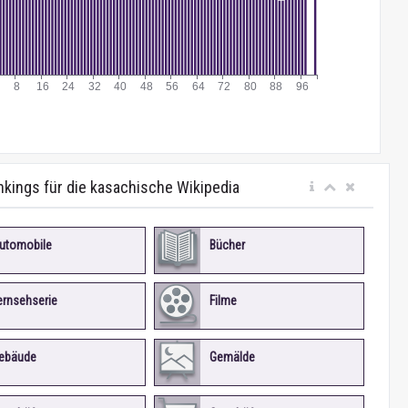
kings für die kasachische Wikipedia
utomobile
Bücher
ernsehserie
Filme
ebäude
Gemälde