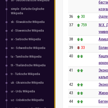
sh - Serbokroatische Wikipedia
баста
қозға
simple - Einfache Englische
Wikipedia
36
30
Әділе
sk - Slowakische Wikipedia
37
759
М.Х. 
sl - Slowenische Wikipedia
униве
38
Ахма
sr - Serbische Wikipedia
39
33
Ерлан
sv - Schwedische Wikipedia
40
Көшпе
ta - Tamilische Wikipedia
өркен
th - Thailändische Wikipedia
41
Эконо
tr - Türkische Wikipedia
қалып
uk - Ukrainische Wikipedia
42
Эконо
ur - Urdu Wikipedia
43
Жире
uz - Usbekische Wikipedia
44
Беген