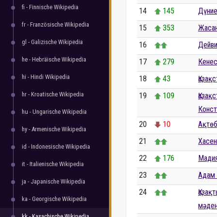
fi - Finnische Wikipedia
14
145
Дүни
fr - Französische Wikipedia
15
353
Жасан
gl - Galizische Wikipedia
16
Дейви
he - Hebräische Wikipedia
17
279
Кенес
hi - Hindi Wikipedia
18
43
Қазақс
hr - Kroatische Wikipedia
19
109
Қазақ
Конст
hu - Ungarische Wikipedia
20
10
Ақтө
hy - Armenische Wikipedia
21
Хасен
id - Indonesische Wikipedia
22
176
Мадия
it - Italienische Wikipedia
23
Адам
ja - Japanische Wikipedia
24
Қазақ
ka - Georgische Wikipedia
мәден
kk - Kasachische Wikipedia