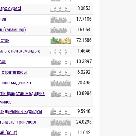
рх сүресі
3.0853
ген
17.7106
н (ғаламшар)
16.064
зстан
72.1586
ылық пен жамандық
1.4646
сон
10.3897
 стратегиясы
6.0292
ново мәдениеті
20.495
тік Қазақстан медицина
10.8984
емиясы
 хандығының құрылуы
9.5948
стандағы транспорт
24.0295
ай (кент)
11.642