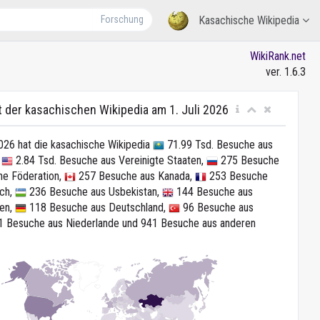
Forschung
Kasachische Wikipedia
WikiRank.net
ver. 1.6.3
t der kasachischen Wikipedia am 1. Juli 2026
2026 hat die kasachische Wikipedia
71.99 Tsd. Besuche aus
,
2.84 Tsd. Besuche aus Vereinigte Staaten,
275 Besuche
he Föderation,
257 Besuche aus Kanada,
253 Besuche
ich,
236 Besuche aus Usbekistan,
144 Besuche aus
ien,
118 Besuche aus Deutschland,
96 Besuche aus
 Besuche aus Niederlande und 941 Besuche aus anderen