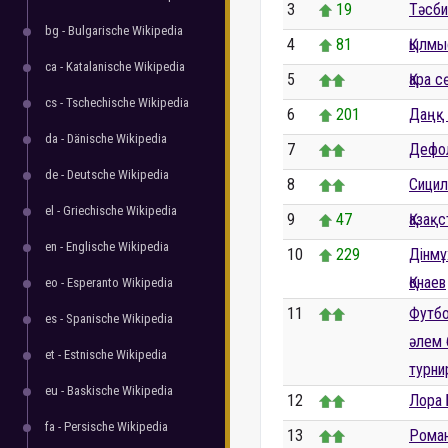
3
19
Тәсби
bg - Bulgarische Wikipedia
4
81
Қылмы
ca - Katalanische Wikipedia
5
Қара с
cs - Tschechische Wikipedia
6
201
Даңқ 
da - Dänische Wikipedia
7
Дефо
de - Deutsche Wikipedia
8
Сицил
el - Griechische Wikipedia
9
47
Қазақ
en - Englische Wikipedia
10
229
Дінм
Қонаев
eo - Esperanto Wikipedia
11
Футб
es - Spanische Wikipedia
әлем б
et - Estnische Wikipedia
турнир
eu - Baskische Wikipedia
12
Лора
fa - Persische Wikipedia
13
Рома