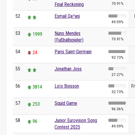
70.91%
Final Reckoning
52
Esmail Qaʾani
49.09%
53
Nuno Mendes
1999
70.91%
(Fußballspieler)
54
Paris Saint-Germain
24
92.73%
55
Jonathan Joss
27.27%
56
Loïs Boisson
F
3814
32.73%
57
Squid Game
253
96.36%
58
Junior Eurovision Song
96
49.09%
Contest 2025