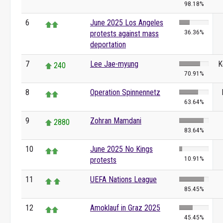
98.18%
6
June 2025 Los Angeles
36.36%
protests against mass
deportation
7
Lee Jae-myung
K
240
70.91%
8
Operation Spinnennetz
63.64%
9
Zohran Mamdani
2880
83.64%
10
June 2025 No Kings
10.91%
protests
11
UEFA Nations League
85.45%
12
Amoklauf in Graz 2025
45.45%