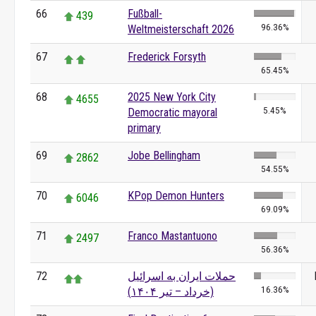
66
Fußball-
439
96.36%
Weltmeisterschaft 2026
67
Frederick Forsyth
65.45%
68
2025 New York City
4655
5.45%
Democratic mayoral
primary
69
Jobe Bellingham
2862
54.55%
70
KPop Demon Hunters
6046
69.09%
71
Franco Mastantuono
2497
56.36%
72
حملات ایران به اسرائیل
16.36%
(خرداد – تیر ۱۴۰۴)