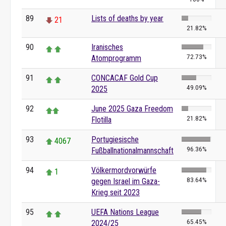
89
Lists of deaths by year
21
21.82%
90
Iranisches
72.73%
Atomprogramm
91
CONCACAF Gold Cup
49.09%
2025
92
June 2025 Gaza Freedom
21.82%
Flotilla
93
Portugiesische
4067
96.36%
Fußballnationalmannschaft
94
Völkermordvorwürfe
1
83.64%
gegen Israel im Gaza-
Krieg seit 2023
95
UEFA Nations League
65.45%
2024/25