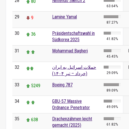
28
Nintendo Switch 2
80
63.64%
29
Lamine Yamal
9
87.27%
30
Präsidentschaftswahl in
36
41.82%
Südkorea 2025
31
Mohammad Bagheri
45.45%
32
حملات اسرائیل به ایران
29.09%
(خرداد – تیر ۱۴۰۴)
33
Boeing 787
5249
89.09%
34
GBU-57 Massive
49.09%
Ordnance Penetrator
35
Drachenzähmen leicht
638
61.82%
gemacht (2025)