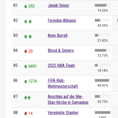
81
Jannik Sinner
292
74.55%
82
Fereidun Abbassi
34.55%
83
Anne Burrell
21.82%
84
Blood & Sinners
20
72.73%
85
2025 NBA Finals
6491
18.18%
86
FIFA-Klub-
1274
90.91%
Weltmeisterschaft
87
Anschlag auf die Mar-
32.73%
Elias-Kirche in Damaskus
88
Vereinigte Staaten
14
100%