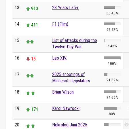
13
28 Years Later
910
65.45%
14
F1 (Film)
411
67.27%
15
List of attacks during the
5.45%
Twelve-Day War
16
Leo XIV.
15
100%
17
2025 shootings of
21.82%
Minnesota legislators
18
Brian Wilson
74.55%
19
Karol Nawrocki
174
80%
20
Nekrolog Juni 2025
F