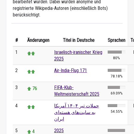
bearbeitet wurden. Dabei wurden anonyme und
registrierte Wikipedia-Autoren (einschließlich Bots)
berücksichtigt.
#
Änderungen
Titel in Deutsche
Sprachen
T
1
Israelisch-iranischer Krieg
80%
2025
2
Air-India-Flug 171
78.18%
3
FIFA-Klub-
76
69.09%
Weltmeisterschaft 2025
4
حملات تیر ۱۴۰۴ آمریکا
54.55%
به سایت‌های هسته‌ای
ایران
5
2025
4