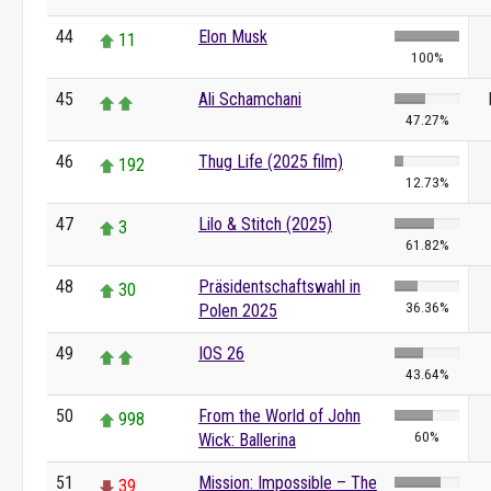
44
Elon Musk
11
100%
45
Ali Schamchani
47.27%
46
Thug Life (2025 film)
192
12.73%
47
Lilo & Stitch (2025)
3
61.82%
48
Präsidentschaftswahl in
30
36.36%
Polen 2025
49
IOS 26
43.64%
50
From the World of John
998
60%
Wick: Ballerina
51
Mission: Impossible – The
39