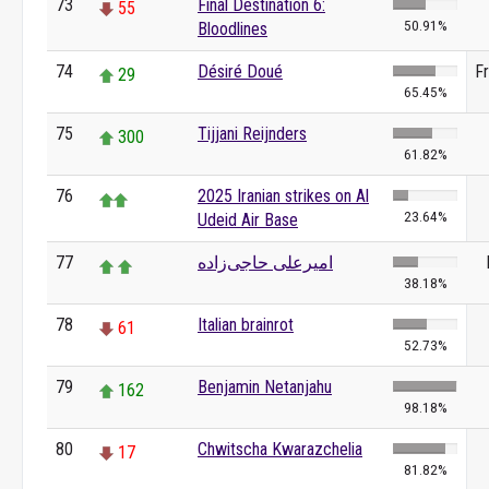
73
Final Destination 6:
55
50.91%
Bloodlines
74
Désiré Doué
F
29
65.45%
75
Tijjani Reijnders
300
61.82%
76
2025 Iranian strikes on Al
23.64%
Udeid Air Base
77
امیرعلی حاجی‌زاده
38.18%
78
Italian brainrot
61
52.73%
79
Benjamin Netanjahu
162
98.18%
80
Chwitscha Kwarazchelia
17
81.82%