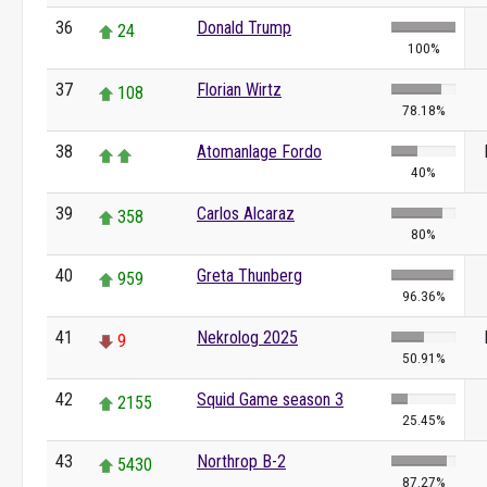
36
Donald Trump
24
100%
37
Florian Wirtz
108
78.18%
38
Atomanlage Fordo
40%
39
Carlos Alcaraz
358
80%
40
Greta Thunberg
959
96.36%
41
Nekrolog 2025
9
50.91%
42
Squid Game season 3
2155
25.45%
43
Northrop B-2
5430
87.27%