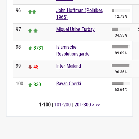
96
John Hoffman (Politiker,
12.73%
1965)
97
Miguel Uribe Turbay
34.55%
98
Islamische
8731
89.09%
Revolutionsgarde
99
Inter Mailand
48
96.36%
100
Rayan Cherki
830
63.64%
1-100
|
101-200
|
201-300
>
>>