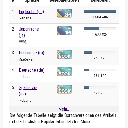
#
Sprache
Beliebtheitspreis
Beliebtheit
1
Englische (en)
3 584 486
Ikebana
2
Japanische
1 677 824
(ja)
華道
3
Russische (ru)
942 420
Икебана
4
Deutsche (de)
586 155
Ikebana
5
Spanische
521 289
(es)
Ikebana
Mehr...
Die folgende Tabelle zeigt die Sprachversionen des Artikels
mit der höchsten Popularität im letzten Monat.