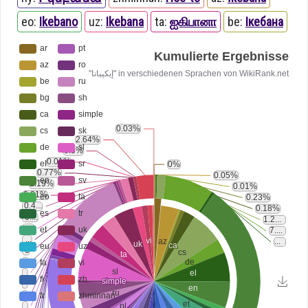
eo:
Ikebano
uz:
Ikebana
ta:
ஐகிபானா
be:
Ікебана