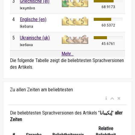
3
Griechische (el)
68.9173
Ικεμπάνα
4
Englische (en)
60.5372
Ikebana
5
Ukrainische (uk)
45.6761
Ікебана
Mehr...
Die folgende Tabelle zeigt die beliebtesten Sprachversionen
des Artikels.
Zu allen Zeiten am beliebtesten
Die beliebtesten Sprachversionen des Artikels "
إيكيبانا
"
aller
Zeiten
Relative