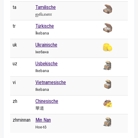
ta
Tamilische
ஐகிபானா
tr
Türkische
İkebana
uk
Ukrainische
Ікебана
uz
Usbekische
Ikebana
vi
Vietnamesische
Ikebana
zh
Chinesische
華道
zhminnan
Min Nan
Hoe-tō