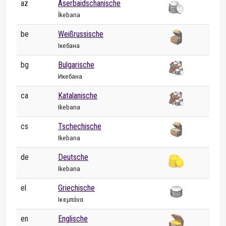
az
Aserbaidschanische
İkebana
be
Weißrussische
Ікебана
bg
Bulgarische
Икебана
ca
Katalanische
Ikebana
cs
Tschechische
Ikebana
de
Deutsche
Ikebana
el
Griechische
Ικεμπάνα
en
Englische