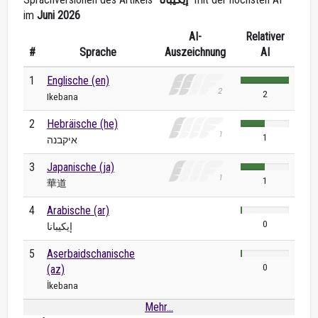
im
Juni 2026
AI-
Relativer
#
Sprache
Auszeichnung
AI
1
Englische (en)
2
Ikebana
2
Hebräische (he)
1
איקבנה
3
Japanische (ja)
1
華道
4
Arabische (ar)
0
إيكيبانا
5
Aserbaidschanische
0
(az)
İkebana
Mehr...