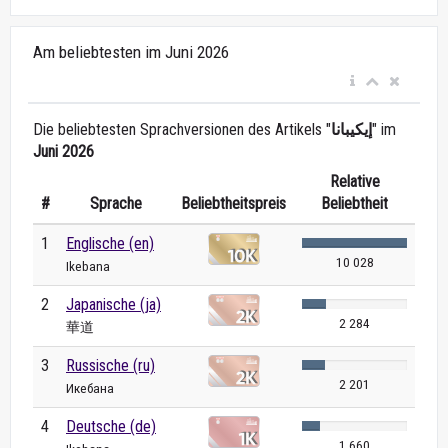
Am beliebtesten im Juni 2026
Die beliebtesten Sprachversionen des Artikels "
إيكيبانا
" im
Juni 2026
Relative
#
Sprache
Beliebtheitspreis
Beliebtheit
1
Englische (en)
10 028
Ikebana
2
Japanische (ja)
2 284
華道
3
Russische (ru)
2 201
Икебана
4
Deutsche (de)
1 660