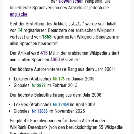
der
slowenischen
Wikipedia. Die
beliebteste Sprachversion des Artikels ist jedoch die
englische
.
Seit der Erstellung des Artikels „إيكيبانا“ wurde sein Inhalt
von
14
registrierten Benutzern der arabischen Wikipedia
verfasst und von
1363
registrierten Wikipedia-Benutzern in
allen Sprachen bearbeitet.
Der Artikel wird
415
Mal in der arabischen Wikipedia zitiert
und in allen Sprachen
4360
Mal zitiert.
Der höchste Autoreninteresse-Rang aus dem Jahr 2001:
Lokales (Arabische):
im Januar 2005
Nr. 176
Globales:
im Februar 2013
Nr. 2873
Der höchste Beliebtheitsrang aus dem Jahr 2008:
Lokales (Arabische):
im April 2008
Nr. 12469
Globales:
im November 2025
Nr. 13066
Es gibt 45 Sprachversionen für diesen Artikel in der
WikiRank-Datenbank (von den berücksichtigten 55 Wikipedia-
Sprachausgaben).