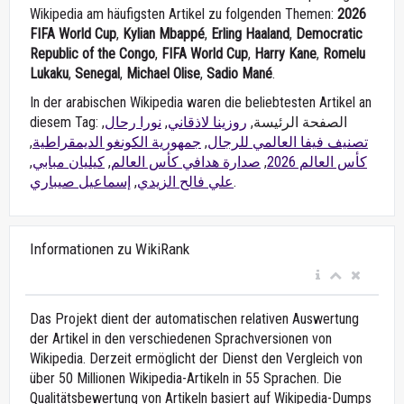
Wikipedia am häufigsten Artikel zu folgenden Themen:
2026
FIFA World Cup
,
Kylian Mbappé
,
Erling Haaland
,
Democratic
Republic of the Congo
,
FIFA World Cup
,
Harry Kane
,
Romelu
Lukaku
,
Senegal
,
Michael Olise
,
Sadio Mané
.
In der arabischen Wikipedia waren die beliebtesten Artikel an
,
نورا رحال
,
روزينا لاذقاني
diesem Tag: الصفحة الرئيسة,
,
جمهورية الكونغو الديمقراطية
,
تصنيف فيفا العالمي للرجال
,
كيليان مبابي
,
صدارة هدافي كأس العالم
,
كأس العالم 2026
إسماعيل صيباري
,
علي فالح الزيدي
.
Informationen zu WikiRank
Das Projekt dient der automatischen relativen Auswertung
der Artikel in den verschiedenen Sprachversionen von
Wikipedia. Derzeit ermöglicht der Dienst den Vergleich von
über 50 Millionen Wikipedia-Artikeln in 55 Sprachen. Die
Qualitätsbewertung von Artikeln basiert auf Wikipedia-Dumps