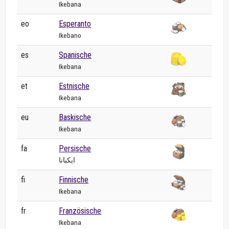
Ikebana
eo
Esperanto
Ikebano
es
Spanische
Ikebana
et
Estnische
Ikebana
eu
Baskische
Ikebana
fa
Persische
ایکبانا
fi
Finnische
Ikebana
fr
Französische
Ikebana