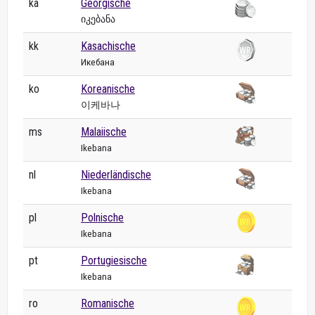
ka
Georgische
იკებანა
kk
Kasachische
Икебана
ko
Koreanische
이케바나
ms
Malaiische
Ikebana
nl
Niederländische
Ikebana
pl
Polnische
Ikebana
pt
Portugiesische
Ikebana
ro
Romanische