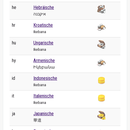
he
Hebräische
איקבנה
hr
Kroatische
Ikebana
hu
Ungarische
Ikebana
hy
Armenische
Իկեբանա
id
Indonesische
Ikebana
it
Italienische
Ikebana
ja
Japanische
華道