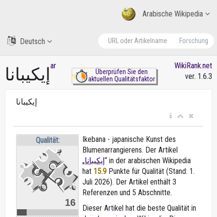
Arabische Wikipedia
Deutsch
Forschung
ar
WikiRank.net
إيكيبانا
Überprüfen Sie den
ver. 1.6.3
aktuellen Qualitätsfaktor
إيكيبانا
Ikebana - japanische Kunst des
Qualität:
Blumenarrangierens. Der Artikel
„
إيكيبانا
“ in der arabischen Wikipedia
hat
15.9
Punkte für Qualität (Stand: 1.
Juli 2026). Der Artikel enthält 3
Referenzen und 5 Abschnitte.
16
Dieser Artikel hat die beste Qualität in