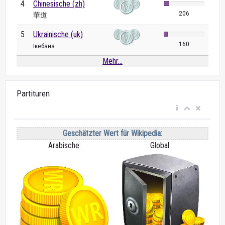
4
Chinesische (zh)
206
華道
5
Ukrainische (uk)
160
Ікебана
Mehr...
Partituren
Geschätzter Wert für Wikipedia:
Arabische:
Global: