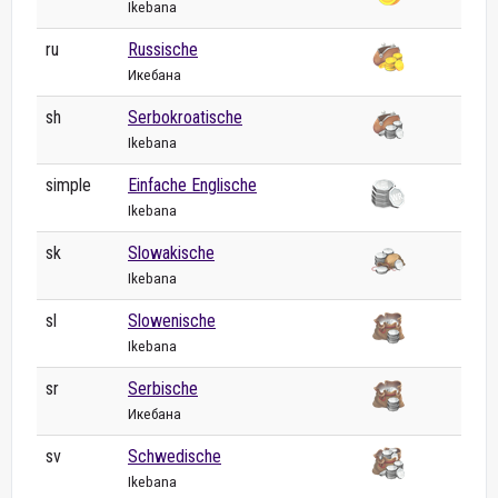
Ikebana
ru
Russische
Икебана
sh
Serbokroatische
Ikebana
simple
Einfache Englische
Ikebana
sk
Slowakische
Ikebana
sl
Slowenische
Ikebana
sr
Serbische
Икебана
sv
Schwedische
Ikebana