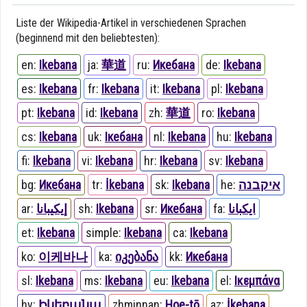
Liste der Wikipedia-Artikel in verschiedenen Sprachen
(beginnend mit den beliebtesten):
en:
Ikebana
ja:
華道
ru:
Икебана
de:
Ikebana
es:
Ikebana
fr:
Ikebana
it:
Ikebana
pl:
Ikebana
pt:
Ikebana
id:
Ikebana
zh:
華道
ro:
Ikebana
cs:
Ikebana
uk:
Ікебана
nl:
Ikebana
hu:
Ikebana
fi:
Ikebana
vi:
Ikebana
hr:
Ikebana
sv:
Ikebana
bg:
Икебана
tr:
İkebana
sk:
Ikebana
he:
איקבנה
ar:
إيكيبانا
sh:
Ikebana
sr:
Икебана
fa:
ایکبانا
et:
Ikebana
simple:
Ikebana
ca:
Ikebana
ko:
이케바나
ka:
იკებანა
kk:
Икебана
sl:
Ikebana
ms:
Ikebana
eu:
Ikebana
el:
Ικεμπάνα
hy:
Իկեբանա
zhminnan:
Hoe-tō
az:
İkebana