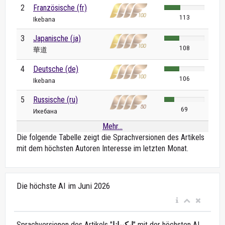
2
Französische (fr)
113
Ikebana
3
Japanische (ja)
108
華道
4
Deutsche (de)
106
Ikebana
5
Russische (ru)
69
Икебана
Mehr...
Die folgende Tabelle zeigt die Sprachversionen des Artikels
mit dem höchsten Autoren Interesse im letzten Monat.
Die höchste AI im Juni 2026
Sprachversionen des Artikels "
إيكيبانا
" mit der höchsten AI