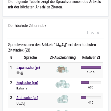
Die folgende Tabelle zeigt die Sprachversionen des Artikels
mit der höchsten Anzahl an Zitaten.
Der höchste Zitierindex
Sprachversionen des Artikels "
إيكيبانا
" mit dem höchsten
Zitatindex (ZI)
#
Sprache
ZI-Auszeichnung
Relativer ZI
1
Japanische (ja)
1 616
華道
2
Englische (en)
630
Ikebana
3
Arabische (ar)
415
إيكيبانا