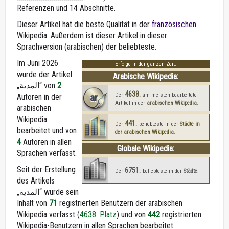
Referenzen und 14 Abschnitte.
Dieser Artikel hat die beste Qualität in der
französischen
Wikipedia. Außerdem ist dieser Artikel in dieser
Sprachversion (arabischen) der beliebteste.
Im Juni 2026
Erfolge in der ganzen Zeit:
wurde der Artikel
Arabische Wikipedia:
„المدية“ von
2
4638.
ar
Der
am meisten bearbeitete
Autoren in der
Artikel in der
arabischen Wikipedia
.
arabischen
Wikipedia
441.
Der
‑beliebteste in der
Städte in
bearbeitet und von
der arabischen Wikipedia
.
4
Autoren in allen
Globale Wikipedia:
Sprachen verfasst.
Seit der Erstellung
6751.
Der
‑beliebteste in der
Städte
.
des Artikels
„المدية“ wurde sein
Inhalt von
71
registrierten Benutzern der arabischen
Wikipedia verfasst (
4638. Platz
) und von
442
registrierten
Wikipedia-Benutzern in allen Sprachen bearbeitet.