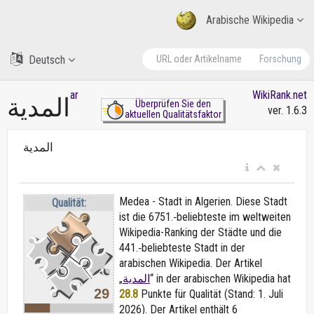
Arabische Wikipedia
Deutsch
Forschung
ar
WikiRank.net
المدية
Überprüfen Sie den
ver. 1.6.3
aktuellen Qualitätsfaktor
المدية
Medea - Stadt in Algerien. Diese Stadt
Qualität:
ist die 6751.‑beliebteste im weltweiten
Wikipedia-Ranking der Städte und die
441.‑beliebteste Stadt in der
arabischen Wikipedia. Der Artikel
„
المدية
“ in der arabischen Wikipedia
hat
29
28.8
Punkte für Qualität (Stand: 1. Juli
2026). Der Artikel enthält 6