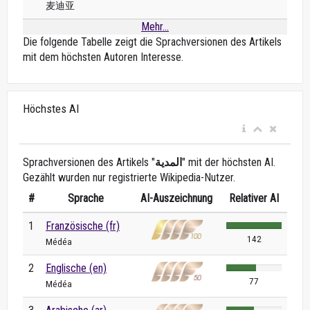
麦迪亚
Mehr...
Die folgende Tabelle zeigt die Sprachversionen des Artikels
mit dem höchsten Autoren Interesse.
Höchstes AI
Sprachversionen des Artikels "
المدية
" mit der höchsten AI.
Gezählt wurden nur registrierte Wikipedia-Nutzer.
#
Sprache
AI-Auszeichnung
Relativer AI
1
Französische (fr)
142
Médéa
2
Englische (en)
77
Médéa