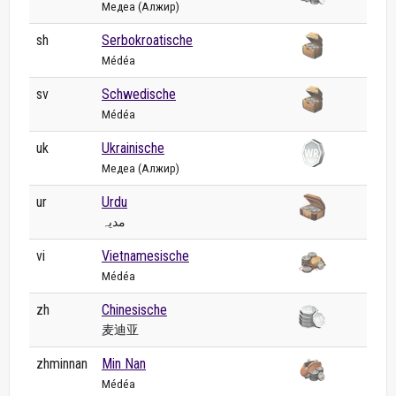
Медеа (Алжир)
sh
Serbokroatische
Médéa
sv
Schwedische
Médéa
uk
Ukrainische
Медеа (Алжир)
ur
Urdu
مدیہ
vi
Vietnamesische
Médéa
zh
Chinesische
麦迪亚
zhminnan
Min Nan
Médéa