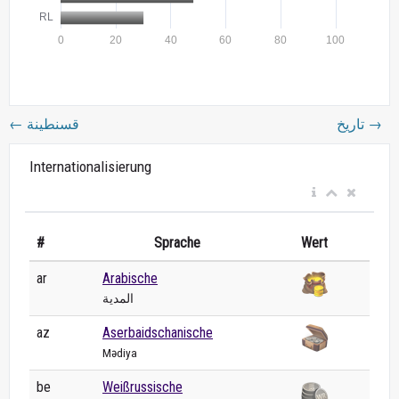
←
قسنطينة
تاريخ
→
Internationalisierung
#
Sprache
Wert
ar
Arabische
المدية
az
Aserbaidschanische
Mədiya
be
Weißrussische