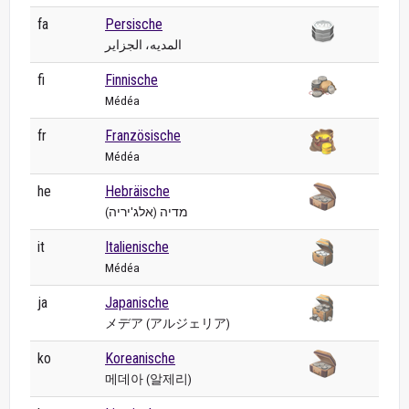
fa
Persische
المدیه، الجزایر
fi
Finnische
Médéa
fr
Französische
Médéa
he
Hebräische
מדיה (אלג'יריה)
it
Italienische
Médéa
ja
Japanische
メデア (アルジェリア)
ko
Koreanische
메데아 (알제리)