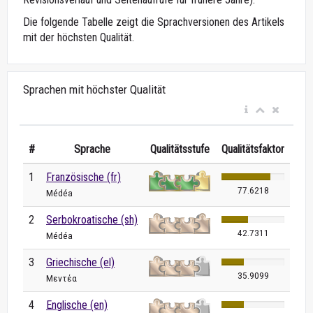
Die folgende Tabelle zeigt die Sprachversionen des Artikels
mit der höchsten Qualität.
Sprachen mit höchster Qualität
#
Sprache
Qualitätsstufe
Qualitätsfaktor
1
Französische (fr)
77.6218
Médéa
2
Serbokroatische (sh)
42.7311
Médéa
3
Griechische (el)
35.9099
Μεντέα
4
Englische (en)