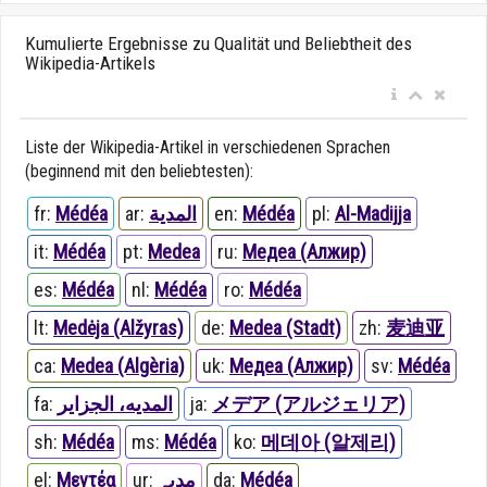
Kumulierte Ergebnisse zu Qualität und Beliebtheit des
Wikipedia-Artikels
Liste der Wikipedia-Artikel in verschiedenen Sprachen
(beginnend mit den beliebtesten):
fr:
Médéa
ar:
المدية
en:
Médéa
pl:
Al-Madijja
it:
Médéa
pt:
Medea
ru:
Медеа (Алжир)
es:
Médéa
nl:
Médéa
ro:
Médéa
lt:
Medėja (Alžyras)
de:
Medea (Stadt)
zh:
麦迪亚
ca:
Medea (Algèria)
uk:
Медеа (Алжир)
sv:
Médéa
fa:
المدیه، الجزایر
ja:
メデア (アルジェリア)
sh:
Médéa
ms:
Médéa
ko:
메데아 (알제리)
el:
Μεντέα
ur:
مدیہ
da:
Médéa