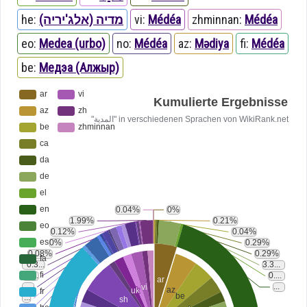
he:
מדיה (אלג'יריה)
vi:
Médéa
zhminnan:
Médéa
eo:
Medea (urbo)
no:
Médéa
az:
Mədiya
fi:
Médéa
be:
Медэа (Алжыр)