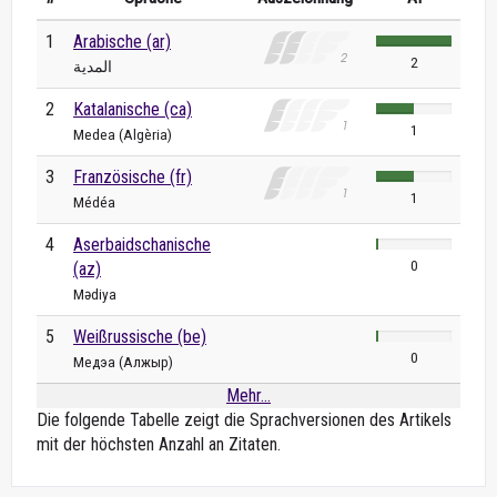
1
Arabische (ar)
2
المدية
2
Katalanische (ca)
1
Medea (Algèria)
3
Französische (fr)
1
Médéa
4
Aserbaidschanische
0
(az)
Mədiya
5
Weißrussische (be)
0
Медэа (Алжыр)
Mehr...
Die folgende Tabelle zeigt die Sprachversionen des Artikels
mit der höchsten Anzahl an Zitaten.