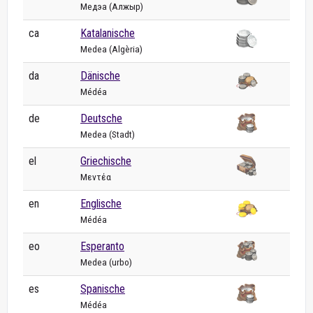
Медэа (Алжыр)
ca
Katalanische
Medea (Algèria)
da
Dänische
Médéa
de
Deutsche
Medea (Stadt)
el
Griechische
Μεντέα
en
Englische
Médéa
eo
Esperanto
Medea (urbo)
es
Spanische
Médéa