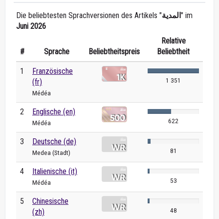
Die beliebtesten Sprachversionen des Artikels "
المدية
" im
Juni 2026
Relative
#
Sprache
Beliebtheitspreis
Beliebtheit
1
Französische
1 351
(fr)
Médéa
2
Englische (en)
622
Médéa
3
Deutsche (de)
81
Medea (Stadt)
4
Italienische (it)
53
Médéa
5
Chinesische
48
(zh)