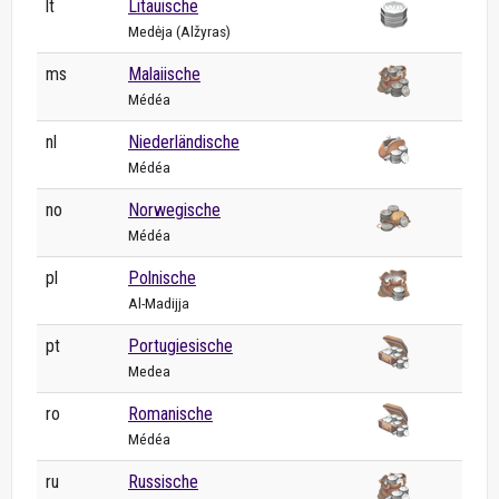
lt
Litauische
Medėja (Alžyras)
ms
Malaiische
Médéa
nl
Niederländische
Médéa
no
Norwegische
Médéa
pl
Polnische
Al-Madijja
pt
Portugiesische
Medea
ro
Romanische
Médéa
ru
Russische