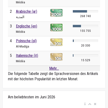
Médéa
2
Arabische (ar)
268 740
المدية
3
Englische (en)
155 755
Médéa
4
Polnische (pl)
20 330
Al-Madijja
5
Italienische (it)
15 529
Médéa
Mehr...
Die folgende Tabelle zeigt die Sprachversionen des Artikels
mit der höchsten Popularität im letzten Monat.
Am beliebtesten im Juni 2026