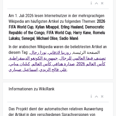
Am 1. Juli 2026 lesen Internetnutzer in der mehrsprachigen
Wikipedia am häufigsten Artikel zu folgenden Themen:
2026
FIFA World Cup
,
Kylian Mbappé
,
Erling Haaland
,
Democratic
Republic of the Congo
,
FIFA World Cup
,
Harry Kane
,
Romelu
Lukaku
,
Senegal
,
Michael Olise
,
Sadio Mané
.
In der arabischen Wikipedia waren die beliebtesten Artikel an
,
نورا رحال
,
روزينا لاذقاني
diesem Tag: الصفحة الرئيسة,
,
جمهورية الكونغو الديمقراطية
,
تصنيف فيفا العالمي للرجال
,
كيليان مبابي
,
صدارة هدافي كأس العالم
,
كأس العالم 2026
إسماعيل صيباري
,
علي فالح الزيدي
.
Informationen zu WikiRank
Das Projekt dient der automatischen relativen Auswertung
der Artikel in den verschiedenen Sprachversionen von