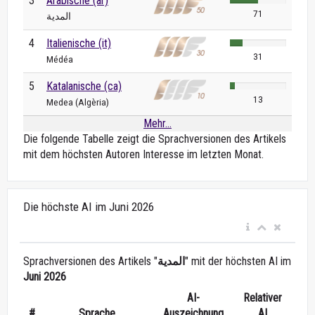
3
Arabische (ar)
71
المدية
4
Italienische (it)
31
Médéa
5
Katalanische (ca)
13
Medea (Algèria)
Mehr...
Die folgende Tabelle zeigt die Sprachversionen des Artikels
mit dem höchsten Autoren Interesse im letzten Monat.
Die höchste AI im Juni 2026
Sprachversionen des Artikels "
المدية
" mit der höchsten AI im
Juni 2026
AI-
Relativer
#
Sprache
Auszeichnung
AI