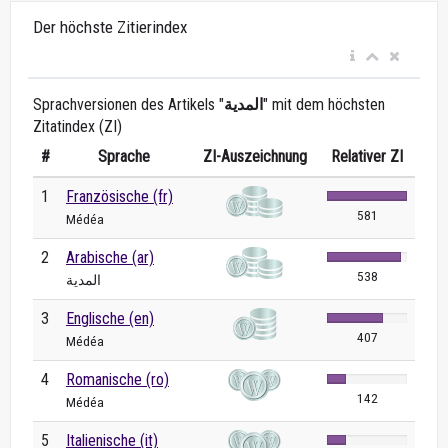
Der höchste Zitierindex
Sprachversionen des Artikels "
المدية
" mit dem höchsten
Zitatindex (ZI)
#
Sprache
ZI-Auszeichnung
Relativer ZI
1
Französische (fr)
581
Médéa
2
Arabische (ar)
538
المدية
3
Englische (en)
407
Médéa
4
Romanische (ro)
142
Médéa
5
Italienische (it)