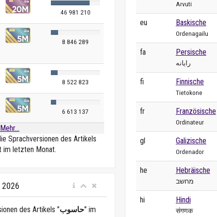
Arvuti
46 981 210
eu
Baskische
Ordenagailu
8 846 289
fa
Persische
رایانه
fi
Finnische
8 522 823
Tietokone
fr
Französische
6 613 137
Ordinateur
Mehr...
die Sprachversionen des Artikels
gl
Galizische
t im letzten Monat.
Ordenador
he
Hebräische
מחשב
i 2026
hi
Hindi
ionen des Artikels "
حاسوب
" im
संगणक