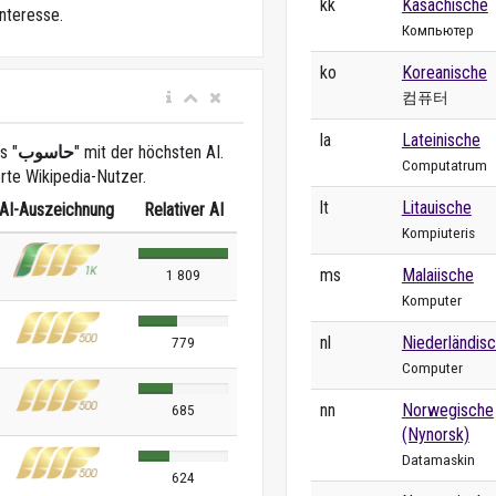
kk
Kasachische
nteresse.
Компьютер
ko
Koreanische
컴퓨터
la
Lateinische
s "
حاسوب
" mit der höchsten AI.
Computatrum
erte Wikipedia-Nutzer.
lt
Litauische
AI-Auszeichnung
Relativer AI
Kompiuteris
ms
Malaiische
1 809
Komputer
nl
Niederländis
779
Computer
nn
Norwegische
685
(Nynorsk)
Datamaskin
624