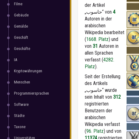
Filme
der Artikel
„حاسوب“ von
4
Gebäude
ar
Autoren in der
arabischen
Gemälde
Wikipedia bearbeitet
ar
Geschäft
(
1668. Platz
) und
von
31
Autoren in
Geschäfte
allen Sprachen
verfasst (
4282.
IA
Platz
).
Kryptowährungen
Seit der Erstellung
Menschen
des Artikels
„حاسوب“ wurde
Programmiersprachen
sein Inhalt von
312
registrierten
Software
Benutzern der
ar
Städte
arabischen
Wikipedia verfasst
Taxone
(
96. Platz
) und von
11374
registrierten
Universitäten