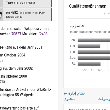
Themen
im letzten Monat.
Qualitätsmaßnahmen
4282.
Der
‑beliebteste in der
IA
im
letzten Monat.
 der arabischen Wikipedia zitiert
Sprachen
70827
Mal zitiert (
2408.
sse-Rang aus dem Jahr 2001:
im Oktober 2004
03
ng aus dem Jahr 2008:
im Oktober 2008
2
015
ür diesen Artikel in der WikiRank-
←
نظام إدارة
ichtigten 55 Wikipedia-
المحتوى
eitsbewertung basierte auf