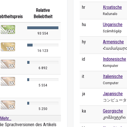
hr
Kroatische
Relative
Računalo
ebtheitspreis
Beliebtheit
hu
Ungarische
Számítógép
93 554
hy
Armenische
Համակարգ
16 123
id
Indonesische
Komputer
6 892
it
Italienische
Computer
5 554
ja
Japanische
コンピュータ
5 250
ka
Georgische
კომპიუტერი
Mehr...
die Sprachversionen des Artikels