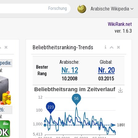
Forschung
Arabische Wikipedia
WikiRank.net
ver. 1.6.3
Beliebtheitsranking-Trends
Arabische:
Global:
pedia:
Bester
Nr. 12
Nr. 20
l:
Rang
10.2008
03.2015
26:
l: