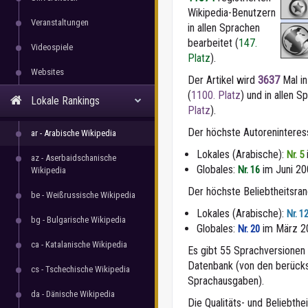
Wikipedia-Benutzern
Veranstaltungen
in allen Sprachen
bearbeitet (
147.
Videospiele
Platz
).
Websites
Der Artikel wird
3637
Mal in
(
1100. Platz
) und in allen 
Lokale Rankings
Platz
).
Der höchste Autorenintere
ar - Arabische Wikipedia
Lokales (Arabische):
Nr. 5
az - Aserbaidschanische
Globales:
im Juni 20
Nr. 16
Wikipedia
Der höchste Beliebtheitsra
be - Weißrussische Wikipedia
Lokales (Arabische):
Nr. 1
bg - Bulgarische Wikipedia
Globales:
im März 2
Nr. 20
ca - Katalanische Wikipedia
Es gibt 55 Sprachversionen f
Datenbank (von den berücks
cs - Tschechische Wikipedia
Sprachausgaben).
da - Dänische Wikipedia
Die Qualitäts- und Beliebth