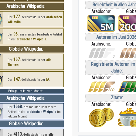
Beliebtheit in allen Jah
Arabische Wikipedia:
Arabische:
Globa
177.
Der
‑beliebteste in der
arabischen
Wikipedia
.
96.
Der
am meisten bearbeitete Artikel
Autoren im Juni 2026
in der
arabischen Wikipedia
.
Arabische:
Globa
Globale Wikipedia:
167.
Der
‑beliebteste in der
alle
Registrierte Autoren im 
Themen
.
Jahre:
Arabische:
Globa
147.
Der
‑beliebteste in der
IA
.
Erfolge im letzten Monat:
Zitate:
Arabische Wikipedia:
Arabische:
Globa
1668.
Der
am meisten bearbeitete
Artikel in der
arabischen Wikipedia
im
letzten Monat.
Globale Wikipedia:
4113.
Der
‑beliebteste in der
alle