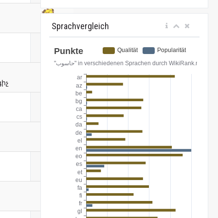
Sprachvergleich
իչ