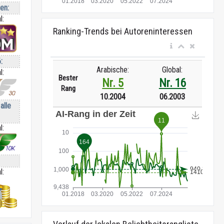
ren:
l:
Ranking-Trends bei Autoreninteressen
:
Arabische:
Global:
l:
Bester
Nr. 5
Nr. 16
Rang
10.2004
06.2003
alle
l:
l: