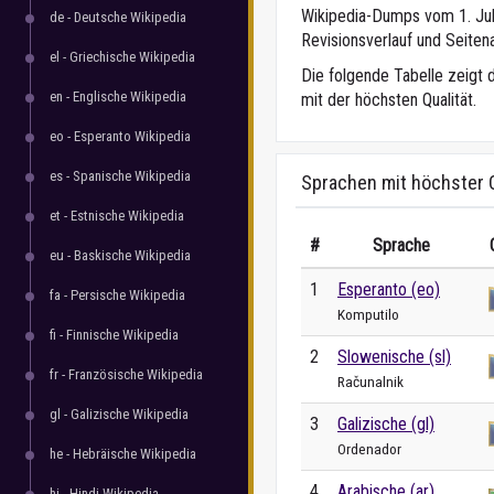
Wikipedia-Dumps vom 1. Juli
de - Deutsche Wikipedia
Revisionsverlauf und Seitena
el - Griechische Wikipedia
Die folgende Tabelle zeigt 
en - Englische Wikipedia
mit der höchsten Qualität.
eo - Esperanto Wikipedia
es - Spanische Wikipedia
Sprachen mit höchster Q
et - Estnische Wikipedia
#
Sprache
eu - Baskische Wikipedia
1
Esperanto (eo)
fa - Persische Wikipedia
Komputilo
fi - Finnische Wikipedia
2
Slowenische (sl)
fr - Französische Wikipedia
Računalnik
gl - Galizische Wikipedia
3
Galizische (gl)
Ordenador
he - Hebräische Wikipedia
4
Arabische (ar)
hi - Hindi Wikipedia