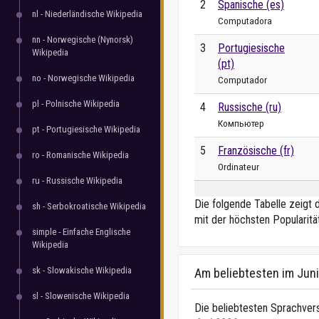
2
Spanische (es)
nl - Niederländische Wikipedia
Computadora
nn - Norwegische (Nynorsk)
3
Portugiesische
Wikipedia
(pt)
no - Norwegische Wikipedia
Computador
pl - Polnische Wikipedia
4
Russische (ru)
Компьютер
pt - Portugiesische Wikipedia
5
Französische (fr)
ro - Romanische Wikipedia
Ordinateur
ru - Russische Wikipedia
Die folgende Tabelle zeigt 
sh - Serbokroatische Wikipedia
mit der höchsten Popularitä
simple - Einfache Englische
Wikipedia
sk - Slowakische Wikipedia
Am beliebtesten im Jun
sl - Slowenische Wikipedia
Die beliebtesten Sprachvers