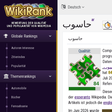
Deutsch
ar
حاسوب
BEWERTUNG DER QUALITÄT
UND POPULARITÄT VON WIKIPEDIA
WikiRank
Globale Rankings
حاسوب
Autoren Interesse
Comput
Qualität:
progr
Zitierindex
Daten 
Popularität
„
سوب
hat
84
Themenrankings
Juli 2
84
Refer
Automobile
Dieser
der
esperanto
Wikipedia. Di
Bücher
Artikels ist jedoch die
engli
Fernsehserie
Im Juni 2026 wurde