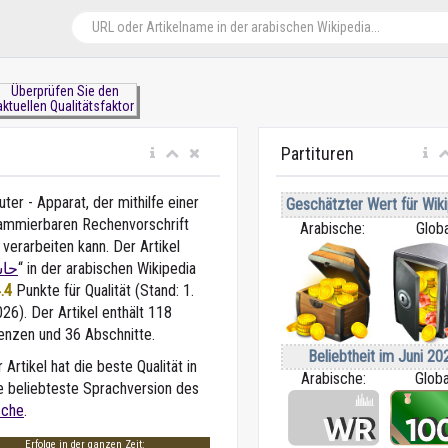
Überprüfen Sie den
aktuellen Qualitätsfaktor
Partituren
er - Apparat, der mithilfe einer
Geschätzter Wert für Wiki
ammierbaren Rechenvorschrift
Arabische:
Globa
verarbeiten kann. Der Artikel
حا
“ in der arabischen Wikipedia
.4
Punkte für Qualität (Stand: 1.
026). Der Artikel enthält 118
enzen und 36 Abschnitte.
Beliebtheit im Juni 20
 Artikel hat die beste Qualität in
Arabische:
Globa
e beliebteste Sprachversion des
sche
.
Erfolge in der ganzen Zeit: