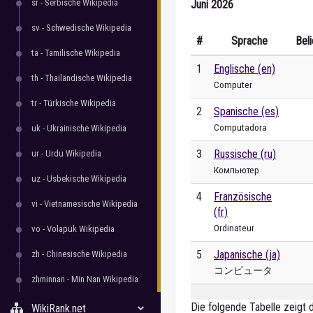
sr - Serbische Wikipedia
Juni 2026
sv - Schwedische Wikipedia
#
Sprache
Beli
ta - Tamilische Wikipedia
1
Englische (en)
th - Thailändische Wikipedia
Computer
tr - Türkische Wikipedia
2
Spanische (es)
Computadora
uk - Ukrainische Wikipedia
3
Russische (ru)
ur - Urdu Wikipedia
Компьютер
uz - Usbekische Wikipedia
4
Französische
vi - Vietnamesische Wikipedia
(fr)
Ordinateur
vo - Volapük Wikipedia
5
Japanische (ja)
zh - Chinesische Wikipedia
コンピュータ
zhminnan - Min Nan Wikipedia
Die folgende Tabelle zeigt 
WikiRank.net