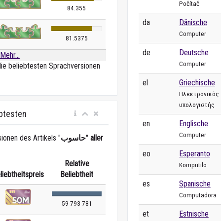
Počítač
84.355
da
Dänische
Computer
81.5375
de
Deutsche
Mehr...
Computer
die beliebtesten Sprachversionen
el
Griechische
Ηλεκτρονικός
υπολογιστής
ebtesten
en
Englische
Computer
ionen des Artikels "
حاسوب
"
aller
eo
Esperanto
Relative
Komputilo
liebtheitspreis
Beliebtheit
es
Spanische
Computadora
59 793 781
et
Estnische