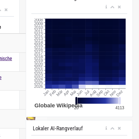
e
Wert
nische
e
Lokaler AI-Rangverlauf
e