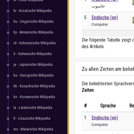
حاسوب
hr - Kroatische Wikipedia
5
Englische (en)
hu - Ungarische Wikipedia
Computer
hy - Armenische Wikipedia
Die folgende Tabelle zeigt 
id - Indonesische Wikipedia
des Artikels.
it - Italienische Wikipedia
ja - Japanische Wikipedia
Zu allen Zeiten am beli
ka - Georgische Wikipedia
Die beliebtesten Sprachvers
kk - Kasachische Wikipedia
Zeiten
ko - Koreanische Wikipedia
#
Sprache
Be
la - Lateinische Wikipedia
1
Englische (en)
lt - Litauische Wikipedia
Computer
ms - Malaiische Wikipedia