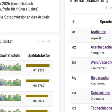
Internationalisierung
 2026 (einschließlich
ufrufe für frühere Jahre).
die Sprachversionen des Artikels
#
Sprach
ar
Arabische
حاسوب
ualität
az
Aserbaidscha
Kompüter
Qualitätsstufe
Qualitätsfaktor
be
Weißrussisch
Камп’ютар
91.8377
bg
Bulgarische
Компютър
90.4762
ca
Katalanische
Ordinador
85.0874
cs
Tschechisch