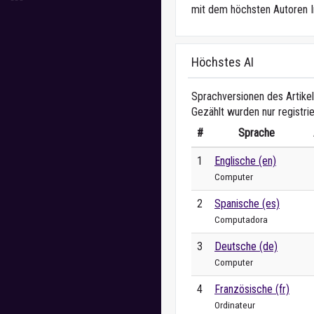
mit dem höchsten Autoren I
Höchstes AI
Sprachversionen des Artikel
Gezählt wurden nur registri
#
Sprache
1
Englische (en)
Computer
2
Spanische (es)
Computadora
3
Deutsche (de)
Computer
4
Französische (fr)
Ordinateur