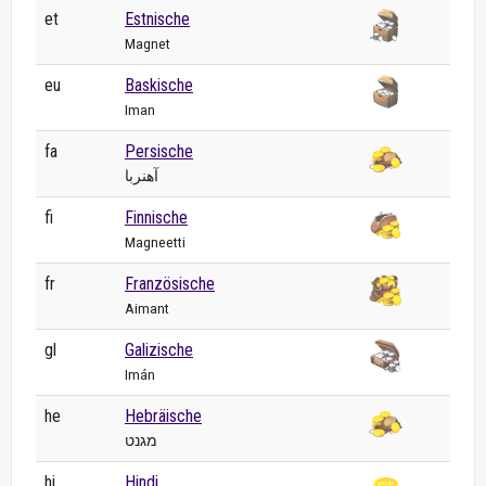
et
Estnische
Magnet
eu
Baskische
Iman
fa
Persische
آهنربا
fi
Finnische
Magneetti
fr
Französische
Aimant
gl
Galizische
Imán
he
Hebräische
מגנט
hi
Hindi