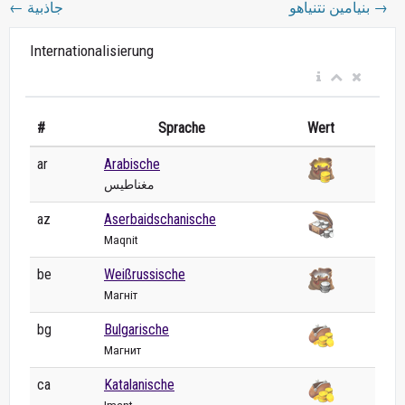
←
جاذبية
بنيامين نتنياهو
→
Internationalisierung
#
Sprache
Wert
ar
Arabische
مغناطيس
az
Aserbaidschanische
Maqnit
be
Weißrussische
Магніт
bg
Bulgarische
Магнит
ca
Katalanische