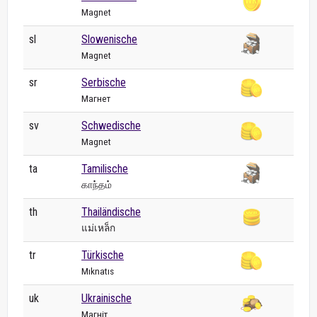
Magnet
sl
Slowenische
Magnet
sr
Serbische
Магнет
sv
Schwedische
Magnet
ta
Tamilische
காந்தம்
th
Thailändische
แม่เหล็ก
tr
Türkische
Mıknatıs
uk
Ukrainische
Магніт