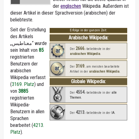
der
englischen
Wikipedia. Außerdem ist
dieser Artikel in dieser Sprachversion (arabischen) der
beliebteste.
Seit der Erstellung
Erfolge in der ganzen Zeit:
des Artikels
Arabische Wikipedia:
„مغناطيس“ wurde
2666.
ar
Der
‑beliebteste in der
sein Inhalt von
85
arabischen Wikipedia
.
registrierten
Benutzern der
3169.
ar
Der
am meisten bearbeitete
arabischen
Artikel in der
arabischen Wikipedia
.
Wikipedia verfasst
Globale Wikipedia:
(
3169. Platz
) und
von
3885
4554.
Der
‑beliebteste in der
alle
registrierten
Themen
.
Wikipedia-
Benutzern in allen
4213.
Der
‑beliebteste in der
IA
.
Sprachen
bearbeitet (
4213.
Platz
).