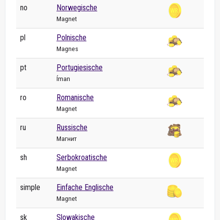
no
Norwegische
Magnet
pl
Polnische
Magnes
pt
Portugiesische
Íman
ro
Romanische
Magnet
ru
Russische
Магнит
sh
Serbokroatische
Magnet
simple
Einfache Englische
Magnet
sk
Slowakische