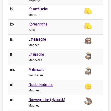
kk
Kasachische
Магнит
ko
Koreanische
자석
la
Lateinische
Magnes
lt
Litauische
Magnetas
ms
Malaiische
Besi berani
nl
Niederländische
Magneet
nn
Norwegische (Nynorsk)
Magnet