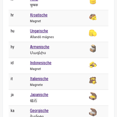
चुम्बक
hr
Kroatische
Magnet
hu
Ungarische
Állandó mágnes
hy
Armenische
Մագնիս
id
Indonesische
Magnet
it
Italienische
Magnete
ja
Japanische
磁石
ka
Georgische
მაგნიტი