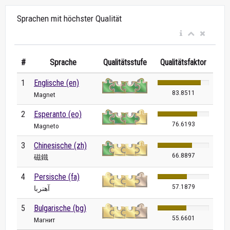
Sprachen mit höchster Qualität
#
Sprache
Qualitätsstufe
Qualitätsfaktor
1
Englische (en)
83.8511
Magnet
2
Esperanto (eo)
76.6193
Magneto
3
Chinesische (zh)
66.8897
磁鐵
4
Persische (fa)
57.1879
آهنربا
5
Bulgarische (bg)
55.6601
Магнит