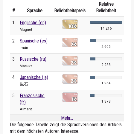
Relative
#
Sprache
Beliebtheitspreis
Beliebtheit
1
Englische (en)
14 216
Magnet
2
Spanische (es)
2 605
Imán
3
Russische (ru)
2 288
Магнит
4
Japanische (ja)
1 964
磁石
5
Französische
1 878
(fr)
Aimant
Mehr...
Die folgende Tabelle zeigt die Sprachversionen des Artikels
mit dem höchsten Autoren Interesse.