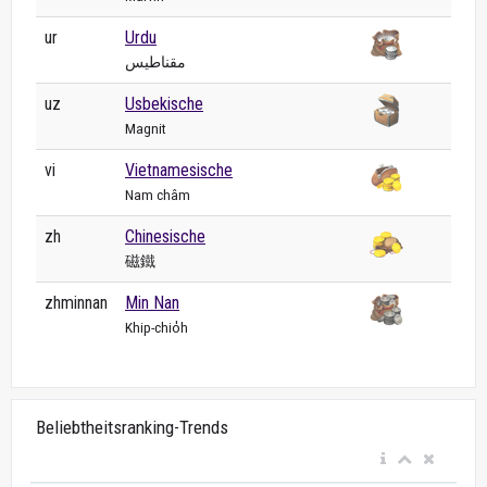
ur
Urdu
مقناطیس
uz
Usbekische
Magnit
vi
Vietnamesische
Nam châm
zh
Chinesische
磁鐵
zhminnan
Min Nan
Khip-chio̍h
Beliebtheitsranking-Trends