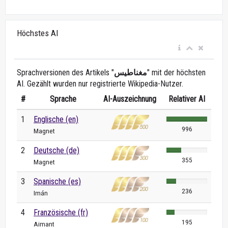
Höchstes AI
Sprachversionen des Artikels "
مغناطيس
" mit der höchsten
AI. Gezählt wurden nur registrierte Wikipedia-Nutzer.
#
Sprache
AI-Auszeichnung
Relativer AI
1
Englische (en)
996
Magnet
2
Deutsche (de)
355
Magnet
3
Spanische (es)
236
Imán
4
Französische (fr)
195
Aimant