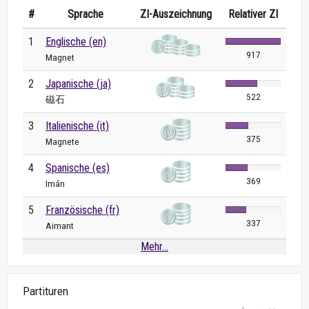
#
Sprache
ZI-Auszeichnung
Relativer ZI
1
Englische (en)
917
Magnet
2
Japanische (ja)
522
磁石
3
Italienische (it)
375
Magnete
4
Spanische (es)
369
Imán
5
Französische (fr)
337
Aimant
Mehr...
Partituren