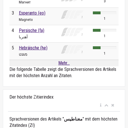
3
Магнит
3
Esperanto (eo)
1
Magneto
4
Persische (fa)
1
آهنربا
5
Hebräische (he)
1
מגנט
Mehr...
Die folgende Tabelle zeigt die Sprachversionen des Artikels
mit der höchsten Anzahl an Zitaten.
Der höchste Zitierindex
Sprachversionen des Artikels "
مغناطيس
" mit dem höchsten
Zitatindex (ZI)