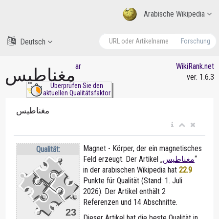
Arabische Wikipedia
Deutsch
Forschung
ar
WikiRank.net
مغناطيس
ver. 1.6.3
Überprüfen Sie den
aktuellen Qualitätsfaktor
مغناطيس
Magnet - Körper, der ein magnetisches
Qualität:
Feld erzeugt. Der Artikel „
مغناطيس
“
in der arabischen Wikipedia
hat
22.9
Punkte für Qualität (Stand: 1. Juli
2026). Der Artikel enthält 2
Referenzen und 14 Abschnitte.
23
Dieser Artikel hat die beste Qualität in