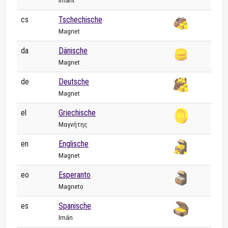
Imant
cs
Tschechische
Magnet
da
Dänische
Magnet
de
Deutsche
Magnet
el
Griechische
Μαγνήτης
en
Englische
Magnet
eo
Esperanto
Magneto
es
Spanische
Imán