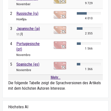
9 729
November
2
Russische (ru)
4 010
Ноябрь
3
Japanische (ja)
2 355
11月
4
Portugiesische
1 566
(pt)
Novembro
5
Spanische (es)
1 366
Noviembre
Mehr...
Die folgende Tabelle zeigt die Sprachversionen des Artikels
mit dem höchsten Autoren Interesse.
Höchstes AI