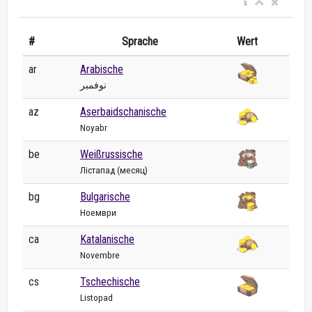
#
Sprache
Wert
ar
Arabische
نوفمبر
az
Aserbaidschanische
Noyabr
be
Weißrussische
Лістапад (месяц)
bg
Bulgarische
Ноември
ca
Katalanische
Novembre
cs
Tschechische
Listopad