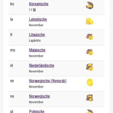
ko
Koreanische
11월
la
Lateinische
November
lt
Litauische
Lapkritis
ms
Malaiische
November
nl
Niederländische
November
nn
Norwegische (Nynorsk)
November
no
Norwegische
November
pl
Polnische