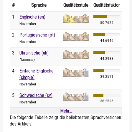
#
Sprache
Qualitätsstufe
Qualitätsfaktor
1
Englische (en)
50.7625
November
2
Portugiesische (pt)
44.6946
Novembro
3
Ukrainische (uk)
44.2933
Листопад
4
Einfache Englische
39.2511
(simple)
November
5
Schwedische (sv)
38.2526
November
Mehr...
Die folgende Tabelle zeigt die beliebtesten Sprachversionen
des Artikels.