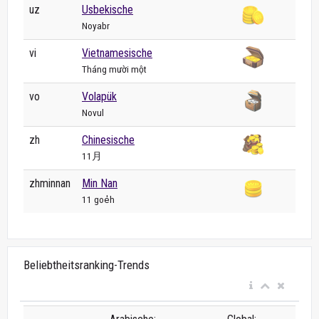
uz
Usbekische
Noyabr
vi
Vietnamesische
Tháng mười một
vo
Volapük
Novul
zh
Chinesische
11月
zhminnan
Min Nan
11 goe̍h
Beliebtheitsranking-Trends