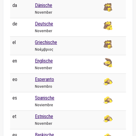
da
Dänische
November
de
Deutsche
November
el
Griechische
Νοέμβριος
en
Englische
November
eo
Esperanto
Novembro
es
Spanische
Noviembre
et
Estnische
November
eu
Baskische