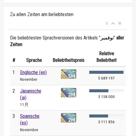
Zu allen Zeiten am beliebtesten
Die beliebtesten Sprachversionen des Artikels "
نوفمبر
"
aller
Zeiten
Relative
#
Sprache
Beliebtheitspreis
Beliebtheit
1
Englische (en)
5 689 197
November
2
Japanische
3 158 000
(ja)
11月
3
Spanische
3 111 856
(es)
Noviembre