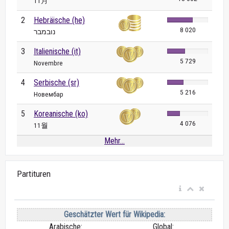
11月
2
Hebräische (he)
8 020
נובמבר
3
Italienische (it)
5 729
Novembre
4
Serbische (sr)
5 216
Новембар
5
Koreanische (ko)
4 076
11월
Mehr...
Partituren
Geschätzter Wert für Wikipedia:
Arabische:
Global: