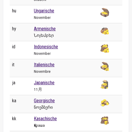
hu
Ungarische
November
hy
Armenische
Նոյեմբեր
id
Indonesische
November
it
Italienische
Novembre
ja
Japanische
11月
ka
Georgische
ნოემბერი
kk
Kasachische
Қараша