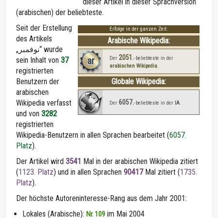
dieser Artikel in dieser Sprachversion
(arabischen) der beliebteste.
Seit der Erstellung
Erfolge in der ganzen Zeit:
des Artikels
Arabische Wikipedia:
„نوفمبر“ wurde
2051.
ar
Der
‑beliebteste in der
sein Inhalt von
37
arabischen Wikipedia
.
registrierten
Benutzern der
Globale Wikipedia:
arabischen
6057.
Wikipedia verfasst
Der
‑beliebteste in der
IA
.
und von
3282
registrierten
Wikipedia-Benutzern in allen Sprachen bearbeitet (
6057.
Platz
).
Der Artikel wird
3541
Mal in der arabischen Wikipedia zitiert
(
1123. Platz
) und in allen Sprachen
90417
Mal zitiert (
1735.
Platz
).
Der höchste Autoreninteresse-Rang aus dem Jahr 2001:
Lokales (Arabische):
im Mai 2004
Nr. 109