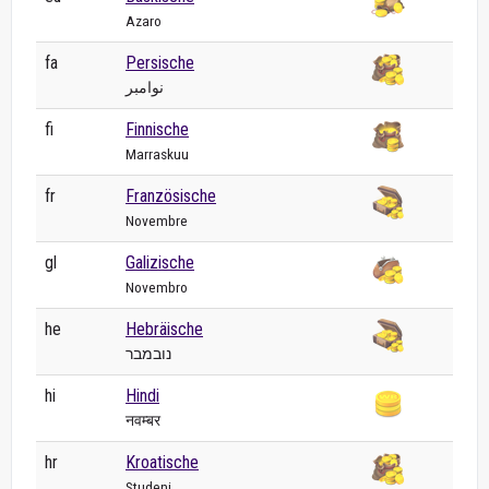
Azaro
fa
Persische
نوامبر
fi
Finnische
Marraskuu
fr
Französische
Novembre
gl
Galizische
Novembro
he
Hebräische
נובמבר
hi
Hindi
नवम्बर
hr
Kroatische
Studeni