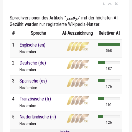
Sprachversionen des Artikels "
نوفمبر
" mit der höchsten AI.
Gezählt wurden nur registrierte Wikipedia-Nutzer.
#
Sprache
AI-Auszeichnung
Relativer AI
1
Englische (en)
568
November
2
Deutsche (de)
187
November
3
Spanische (es)
176
Noviembre
4
Französische (fr)
161
Novembre
5
Niederländische (nl)
126
November