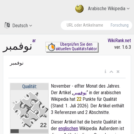
Arabische Wikipedia
Deutsch
Forschung
ar
WikiRank.net
نوفمبر
Überprüfen Sie den
ver. 1.6.3
aktuellen Qualitätsfaktor
نوفمبر
November - elfter Monat des Jahres.
Qualität:
Der Artikel „
نوفمبر
“ in der arabischen
Wikipedia
hat
22
Punkte für Qualität
(Stand: 1. Juli 2026). Der Artikel enthält
3 Referenzen und 2 Abschnitte.
Dieser Artikel hat die beste Qualität in
22
der
englischen
Wikipedia. Außerdem ist