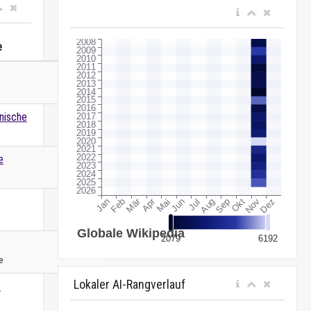
e
Wert
nische
e
e
Lokaler AI-Rangverlauf
e