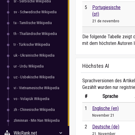
sr - Serbische Wikipedia
5
Portugiesische
sv - Schwedische Wikipedia
(pt)
21 de novembro
ta - Tamilische Wikipedia
th - Thailändische Wikipedia
Die folgende Tabelle zeigt 
mit dem höchsten Autoren I
tr - Türkische Wikipedia
uk - Ukrainische Wikipedia
Höchstes AI
ur - Urdu Wikipedia
uz - Usbekische Wikipedia
Sprachversionen des Artikel
Gezählt wurden nur registri
vi - Vietnamesische Wikipedia
#
Sprache
vo - Volapük Wikipedia
1
Englische (en)
zh - Chinesische Wikipedia
November 21
zhminnan - Min Nan Wikipedia
2
Deutsche (de)
WikiRank.net
21. November