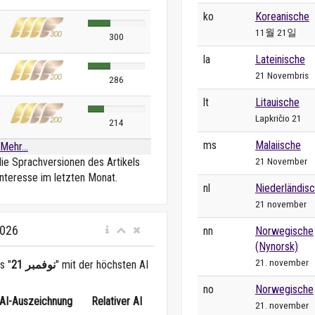
ko
Koreanische
11월 21일
300
la
Lateinische
21 Novembris
286
lt
Litauische
Lapkričio 21
214
ms
Malaiische
Mehr...
21 November
die Sprachversionen des Artikels
nteresse im letzten Monat.
nl
Niederländis
21 november
2026
nn
Norwegische
(Nynorsk)
21. november
s "
21 نوفمبر
" mit der höchsten AI
no
Norwegische
AI-Auszeichnung
Relativer AI
21. november