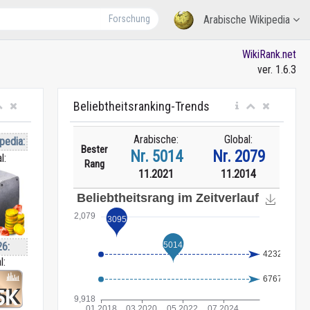
Forschung
Arabische Wikipedia
WikiRank.net
ver. 1.6.3
Beliebtheitsranking-Trends
Arabische:
Global:
pedia:
Bester
Nr. 5014
Nr. 2079
l:
Rang
11.2021
11.2014
26:
l: