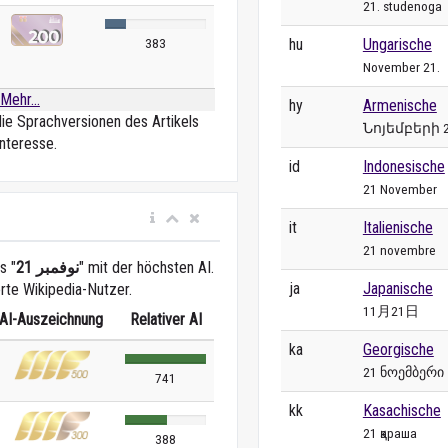
21. studenoga
hu
Ungarische
383
November 21.
Mehr...
hy
Armenische
die Sprachversionen des Artikels
Նոյեմբերի 
nteresse.
id
Indonesische
21 November
it
Italienische
21 novembre
s "
21 نوفمبر
" mit der höchsten AI.
ja
Japanische
erte Wikipedia-Nutzer.
11月21日
AI-Auszeichnung
Relativer AI
ka
Georgische
21 ნოემბერი
741
kk
Kasachische
21 қараша
388