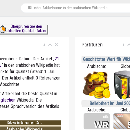
Überprüfen Sie den
aktuellen Qualitätsfaktor
Partituren
ovember - Datum. Der Artikel „
21
Geschätzter Wert für Wiki
ن
“ in der arabischen Wikipedia
hat
Arabische:
Globa
kte für Qualität (Stand: 1. Juli
 Der Artikel enthält 0 Referenzen
 Abschnitte.
 Artikel hat die beste Qualität in
nglischen
Wikipedia. Die
Beliebtheit im Juni 20
bteste Sprachversion des Artikels
Arabische:
Globa
Erfolge in der ganzen Zeit:
Arabische Wikipedia: