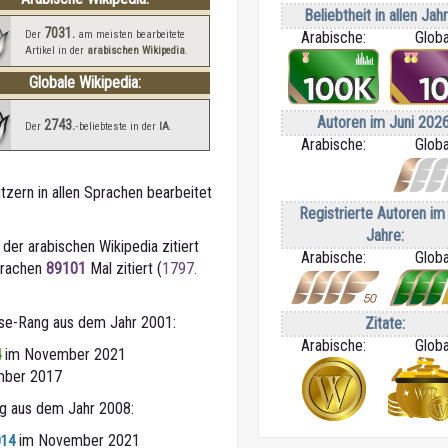
Beliebtheit in allen Jah
7031.
Der
am meisten bearbeitete
Arabische:
Globa
Artikel in der
arabischen Wikipedia
.
Globale Wikipedia:
Autoren im Juni 2026
2743.
Der
‑beliebteste in der
IA
.
Arabische:
Globa
tzern in allen Sprachen bearbeitet
Registrierte Autoren im 
Jahre:
 der arabischen Wikipedia zitiert
Arabische:
Globa
Sprachen
89101
Mal zitiert (
1797.
sse-Rang aus dem Jahr 2001:
Zitate:
Arabische:
Globa
im November 2021
4
ber 2017
ng aus dem Jahr 2008:
im November 2021
014