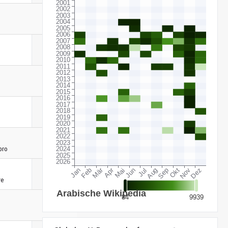
bro
re