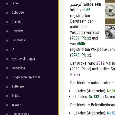
Filme
نوفمبر“ wurde sein
ar
Inhalt von
58
Gebäude
registrierten
Benutzern der
Gemälde
arabischen
Geschäft
Wikipedia verfasst
(
7031. Platz
) und
Geschäfte
von
4636
registrierten Wikipedia-Benu
IA
(
2743. Platz
).
Kryptowährungen
Der Artikel wird
2312
Mal in
Menschen
(
2950. Platz
) und in allen 
Platz
).
Programmiersprachen
Der höchste Autorenintere
Software
Lokales (Arabische):
Nr. 8
Städte
Globales:
im Novem
Nr. 132
Der höchste Beliebtheitsra
Taxone
Lokales (Arabische):
Nr. 5
Universitäten