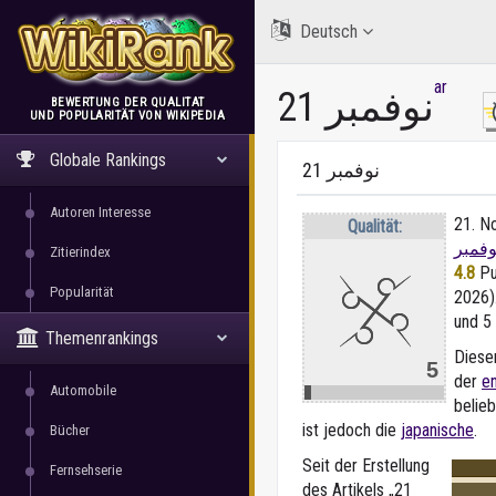
Deutsch
ar
21 نوفمبر
BEWERTUNG DER QUALITÄT
UND POPULARITÄT VON WIKIPEDIA
WikiRank
Globale Rankings
21 نوفمبر
Autoren Interesse
21. N
Qualität:
وفمبر
Zitierindex
4.8
Pun
Popularität
2026).
und 5
Themenrankings
Dieser
5
der
e
Automobile
belie
ist jedoch die
japanische
.
Bücher
Seit der Erstellung
Fernsehserie
des Artikels „21