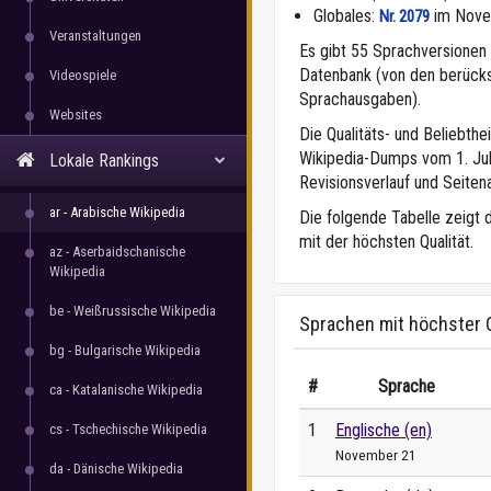
Globales:
im Nove
Nr. 2079
Veranstaltungen
Es gibt 55 Sprachversionen f
Datenbank (von den berücks
Videospiele
Sprachausgaben).
Websites
Die Qualitäts- und Beliebth
Wikipedia-Dumps vom 1. Juli
Lokale Rankings
Revisionsverlauf und Seitena
ar - Arabische Wikipedia
Die folgende Tabelle zeigt 
mit der höchsten Qualität.
az - Aserbaidschanische
Wikipedia
be - Weißrussische Wikipedia
Sprachen mit höchster Q
bg - Bulgarische Wikipedia
#
Sprache
ca - Katalanische Wikipedia
1
Englische (en)
cs - Tschechische Wikipedia
November 21
da - Dänische Wikipedia