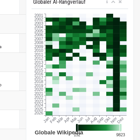
Globaler AI-Rangverlauf
a
o