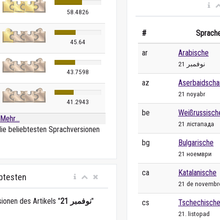
58.4826
#
Sprach
45.64
ar
Arabische
21 نوفمبر
43.7598
az
Aserbaidscha
21 noyabr
41.2943
be
Weißrussisch
Mehr...
21 лістапада
die beliebtesten Sprachversionen
bg
Bulgarische
21 ноември
ca
Katalanische
ebtesten
21 de novembr
ionen des Artikels "
21 نوفمبر
"
cs
Tschechisch
21. listopad