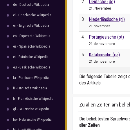
2
Deutsche (de)
de - Deutsche Wikipedia
21. November
el - Griechische Wikipedia
3
Niederländische (nl)
en - Englische Wikipedia
21 november
eo - Esperanto Wikipedia
4
Portugiesische (pt)
21 de novembro
es - Spanische Wikipedia
5
Katalanische (ca)
et - Estnische Wikipedia
21 de novembre
eu - Baskische Wikipedia
Die folgende Tabelle zeigt 
fa - Persische Wikipedia
des Artikels.
fi - Finnische Wikipedia
fr - Französische Wikipedia
Zu allen Zeiten am beli
gl - Galizische Wikipedia
Die beliebtesten Sprachvers
he - Hebräische Wikipedia
aller Zeiten
hi - Hindi Wikipedia