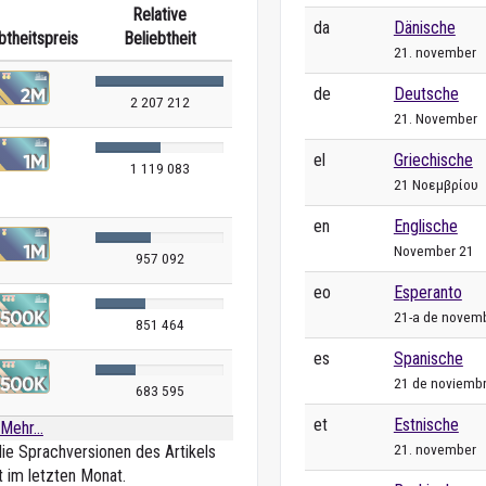
Relative
da
Dänische
btheitspreis
Beliebtheit
21. november
de
Deutsche
2 207 212
21. November
el
Griechische
1 119 083
21 Νοεμβρίου
en
Englische
November 21
957 092
eo
Esperanto
21-a de novem
851 464
es
Spanische
21 de noviemb
683 595
et
Estnische
Mehr...
21. november
die Sprachversionen des Artikels
t im letzten Monat.