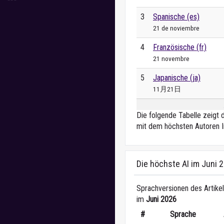
3
Spanische (es)
21 de noviembre
4
Französische (fr)
21 novembre
5
Japanische (ja)
11月21日
Die folgende Tabelle zeigt 
mit dem höchsten Autoren I
Die höchste AI im Juni 
Sprachversionen des Artikel
im
Juni 2026
#
Sprache