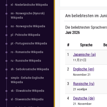
nl - Niederländische Wikipedia
nn - Norwegische (Nynorsk)
Am beliebtesten im Jun
Wikipedia
no - Norwegische Wikipedia
Die beliebtesten Sprachvers
Juni 2026
pl - Polnische Wikipedia
pt - Portugiesische Wikipedia
#
Sprache
Be
ro - Romanische Wikipedia
1
Japanische (ja)
11月21日
ru - Russische Wikipedia
2
Englische (en)
sh - Serbokroatische Wikipedia
November 21
simple - Einfache Englische
Wikipedia
3
Russische (ru)
21 ноября
sk - Slowakische Wikipedia
4
Deutsche (de)
sl - Slowenische Wikipedia
21. November