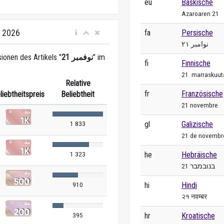
eu
Baskische
Azaroaren 21
i 2026
fa
Persische
۲۱ نوامبر
ionen des Artikels "
21 نوفمبر
" im
fi
Finnische
21. marraskuut
Relative
fr
Französische
liebtheitspreis
Beliebtheit
21 novembre
gl
Galizische
1 833
21 de novembr
he
Hebräische
1 323
21 בנובמבר
hi
Hindi
910
२१ नवम्बर
hr
Kroatische
395