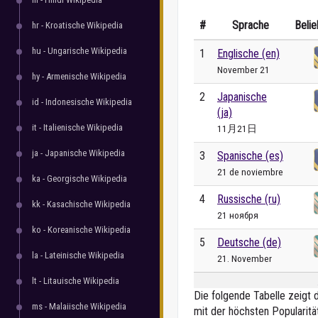
#
Sprache
Belie
hr - Kroatische Wikipedia
hu - Ungarische Wikipedia
1
Englische (en)
November 21
hy - Armenische Wikipedia
2
Japanische
id - Indonesische Wikipedia
(ja)
it - Italienische Wikipedia
11月21日
ja - Japanische Wikipedia
3
Spanische (es)
21 de noviembre
ka - Georgische Wikipedia
4
Russische (ru)
kk - Kasachische Wikipedia
21 ноября
ko - Koreanische Wikipedia
5
Deutsche (de)
la - Lateinische Wikipedia
21. November
lt - Litauische Wikipedia
Die folgende Tabelle zeigt 
ms - Malaiische Wikipedia
mit der höchsten Popularitä