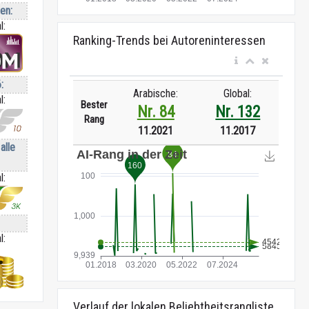
ren:
l:
Ranking-Trends bei Autoreninteressen
:
Arabische:
Global:
l:
Bester
Nr. 84
Nr. 132
Rang
11.2021
11.2017
alle
l:
l:
Verlauf der lokalen Beliebtheitsrangliste