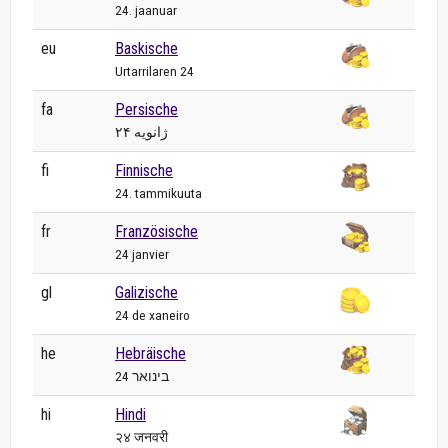
24. jaanuar
eu
Baskische
Urtarrilaren 24
fa
Persische
۲۴ ژانویه
fi
Finnische
24. tammikuuta
fr
Französische
24 janvier
gl
Galizische
24 de xaneiro
he
Hebräische
24 בינואר
hi
Hindi
२४ जनवरी