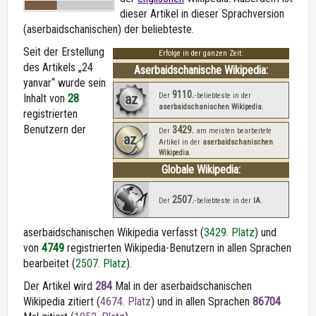
dieser Artikel in dieser Sprachversion
(aserbaidschanischen) der beliebteste.
Seit der Erstellung
Erfolge in der ganzen Zeit:
des Artikels „24
Aserbaidschanische Wikipedia:
yanvar“ wurde sein
9110.
az
Der
‑beliebteste in der
Inhalt von
28
aserbaidschanischen Wikipedia
.
registrierten
Benutzern der
3429.
Der
am meisten bearbeitete
az
Artikel in der
aserbaidschanischen
Wikipedia
.
Globale Wikipedia:
2507.
Der
‑beliebteste in der
IA
.
aserbaidschanischen Wikipedia verfasst (
3429. Platz
) und
von
4749
registrierten Wikipedia-Benutzern in allen Sprachen
bearbeitet (
2507. Platz
).
Der Artikel wird
284
Mal in der aserbaidschanischen
Wikipedia zitiert (
4674. Platz
) und in allen Sprachen
86704