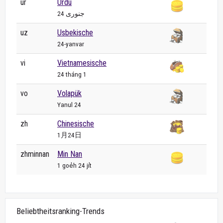
ur
Urdu
24 جنوری
uz
Usbekische
24-yanvar
vi
Vietnamesische
24 tháng 1
vo
Volapük
Yanul 24
zh
Chinesische
1月24日
zhminnan
Min Nan
1 goe̍h 24 ji̍t
Beliebtheitsranking-Trends