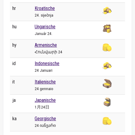
hr
Kroatische
24. siječnja
hu
Ungarische
Január 24.
hy
Armenische
Հունվարի 24
id
Indonesische
24 Januari
it
Italienische
24 gennaio
ja
Japanische
1月24日
ka
Georgische
24 იანვარი