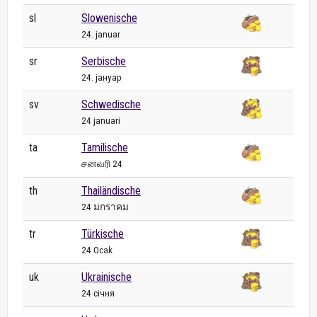
sl
Slowenische
24. januar
sr
Serbische
24. јануар
sv
Schwedische
24 januari
ta
Tamilische
சனவரி 24
th
Thailändische
24 มกราคม
tr
Türkische
24 Ocak
uk
Ukrainische
24 січня