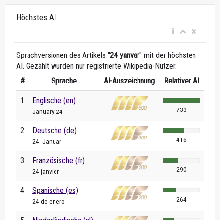
Höchstes AI
Sprachversionen des Artikels "
24 yanvar
" mit der höchsten
AI. Gezählt wurden nur registrierte Wikipedia-Nutzer.
#
Sprache
AI-Auszeichnung
Relativer AI
1
Englische (en)
733
January 24
2
Deutsche (de)
416
24. Januar
3
Französische (fr)
290
24 janvier
4
Spanische (es)
264
24 de enero