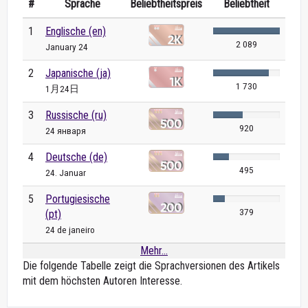
#
Sprache
Beliebtheitspreis
Beliebtheit
1
Englische (en)
2 089
January 24
2
Japanische (ja)
1 730
1月24日
3
Russische (ru)
920
24 января
4
Deutsche (de)
495
24. Januar
5
Portugiesische
379
(pt)
24 de janeiro
Mehr...
Die folgende Tabelle zeigt die Sprachversionen des Artikels
mit dem höchsten Autoren Interesse.