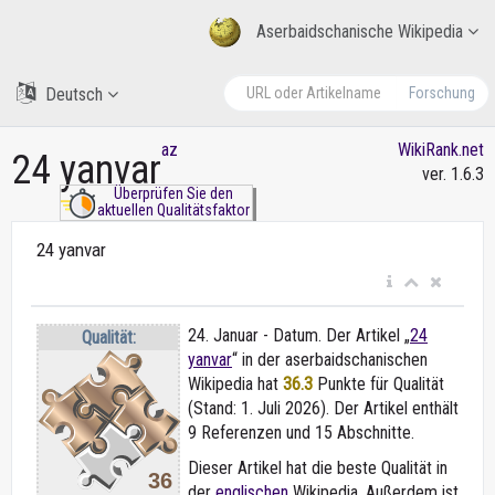
Aserbaidschanische Wikipedia
Deutsch
Forschung
az
WikiRank.net
24 yanvar
ver. 1.6.3
Überprüfen Sie den
aktuellen Qualitätsfaktor
24 yanvar
24. Januar - Datum. Der Artikel „
24
Qualität:
yanvar
“ in der aserbaidschanischen
Wikipedia
hat
36.3
Punkte für Qualität
(Stand: 1. Juli 2026). Der Artikel enthält
9 Referenzen und 15 Abschnitte.
Dieser Artikel hat die beste Qualität in
36
der
englischen
Wikipedia. Außerdem ist