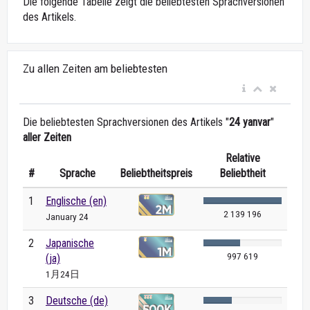
Die folgende Tabelle zeigt die beliebtesten Sprachversionen
des Artikels.
Zu allen Zeiten am beliebtesten
Die beliebtesten Sprachversionen des Artikels "
24 yanvar
"
aller Zeiten
Relative
#
Sprache
Beliebtheitspreis
Beliebtheit
1
Englische (en)
2 139 196
January 24
2
Japanische
997 619
(ja)
1月24日
3
Deutsche (de)