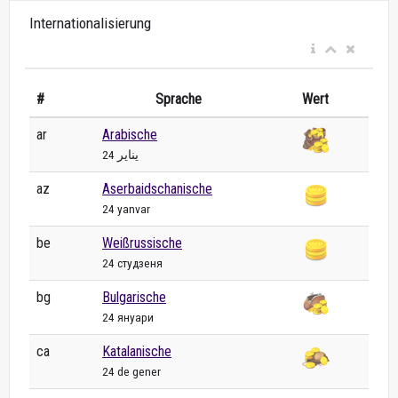
Internationalisierung
#
Sprache
Wert
ar
Arabische
24 يناير
az
Aserbaidschanische
24 yanvar
be
Weißrussische
24 студзеня
bg
Bulgarische
24 януари
ca
Katalanische
24 de gener