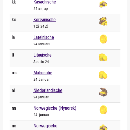
kk
Kasachische
24 қаңтар
ko
Koreanische
1월 24일
la
Lateinische
24 Ianuarii
lt
Litauische
Sausio 24
ms
Malaiische
24 Januari
nl
Niederländische
24 januari
nn
Norwegische (Nynorsk)
24. januar
no
Norwegische