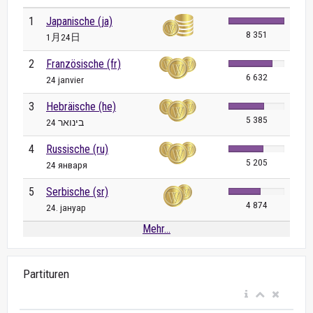
1
Japanische (ja)
8 351
1月24日
2
Französische (fr)
6 632
24 janvier
3
Hebräische (he)
5 385
24 בינואר
4
Russische (ru)
5 205
24 января
5
Serbische (sr)
4 874
24. јануар
Mehr...
Partituren