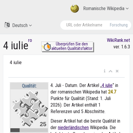
Romanische Wikipedia
Deutsch
Forschung
ro
WikiRank.net
4 iulie
Überprüfen Sie den
ver. 1.6.3
aktuellen Qualitätsfaktor
4 iulie
4. Juli - Datum. Der Artikel „
4 iulie
“ in
Qualität:
der romanischen Wikipedia
hat
24.7
Punkte für Qualität (Stand: 1. Juli
2026). Der Artikel enthält 1
Referenzen und 5 Abschnitte.
Dieser Artikel hat die beste Qualität in
25
der
niederländischen
Wikipedia. Die