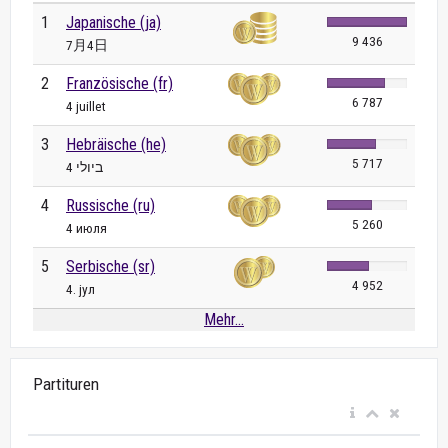
1
Japanische (ja)
9 436
7月4日
2
Französische (fr)
6 787
4 juillet
3
Hebräische (he)
5 717
4 ביולי
4
Russische (ru)
5 260
4 июля
5
Serbische (sr)
4 952
4. јул
Mehr...
Partituren