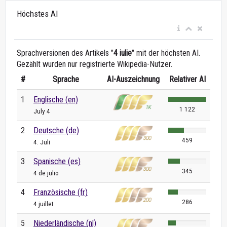
Höchstes AI
Sprachversionen des Artikels "
4 iulie
" mit der höchsten AI.
Gezählt wurden nur registrierte Wikipedia-Nutzer.
#
Sprache
AI-Auszeichnung
Relativer AI
1
Englische (en)
1 122
July 4
2
Deutsche (de)
459
4. Juli
3
Spanische (es)
345
4 de julio
4
Französische (fr)
286
4 juillet
5
Niederländische (nl)