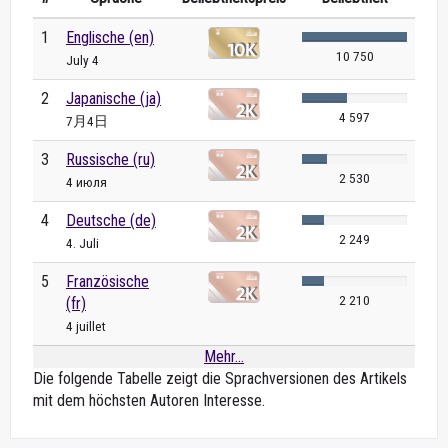
1
Englische (en)
10 750
July 4
2
Japanische (ja)
4 597
7月4日
3
Russische (ru)
2 530
4 июля
4
Deutsche (de)
2 249
4. Juli
5
Französische
2 210
(fr)
4 juillet
Mehr...
Die folgende Tabelle zeigt die Sprachversionen des Artikels
mit dem höchsten Autoren Interesse.