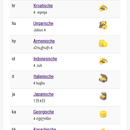
hr
Kroatische
4. srpnja
hu
Ungarische
Július 4.
hy
Armenische
Հուլիսի 4
id
Indonesische
4 Juli
it
Italienische
4 luglio
ja
Japanische
7月4日
ka
Georgische
4 ივლისი
kk
Kasachische