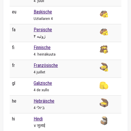
4. juuli
eu
Baskische
Uztailaren 4
fa
Persische
۴ ژوئیه
fi
Finnische
4. heinäkuuta
fr
Französische
4 juillet
gl
Galizische
4 de xullo
he
Hebräische
4 ביולי
hi
Hindi
४ जुलाई