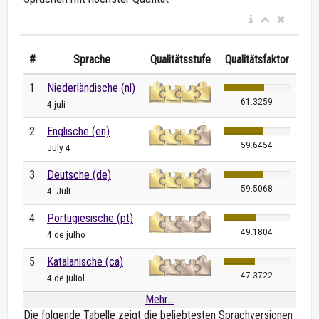
#
Sprache
Qualitätsstufe
Qualitätsfaktor
1
Niederländische (nl)
61.3259
4 juli
2
Englische (en)
59.6454
July 4
3
Deutsche (de)
59.5068
4. Juli
4
Portugiesische (pt)
49.1804
4 de julho
5
Katalanische (ca)
47.3722
4 de juliol
Mehr...
Die folgende Tabelle zeigt die beliebtesten Sprachversionen