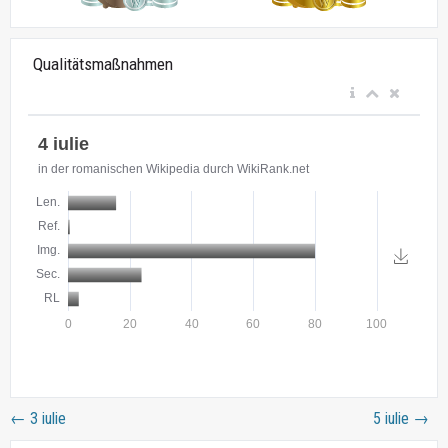
Qualitätsmaßnahmen
←
3 iulie
5 iulie
→