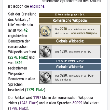
beliebteste Sprachversion des Artikels
ist jedoch die
englische
.
Seit der Erstellung
Erfolge in der ganzen Zeit:
des Artikels „4
Romanische Wikipedia:
iulie“ wurde sein
2278.
ro
Der
am meisten bearbeitete
Inhalt von
42
Artikel in der
romanischen Wikipedia
.
registrierten
Benutzern der
Globale Wikipedia:
romanischen
1729.
Wikipedia verfasst
Der
‑beliebteste in der
IA
.
(
2278. Platz
) und
Erfolge im letzten Monat:
von
5346
Globale Wikipedia:
registrierten
Wikipedia-
3288.
Der
‑beliebteste in der
IA
im
Benutzern in allen
letzten Monat.
Sprachen
bearbeitet (
1729. Platz
).
Der Artikel wird
1197
Mal in der romanischen Wikipedia
zitiert (
1243. Platz
) und in allen Sprachen
89099
Mal zitiert
(
1798. Platz
).