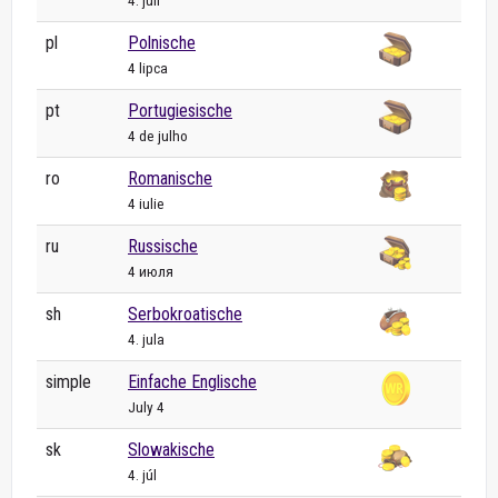
4. juli
pl
Polnische
4 lipca
pt
Portugiesische
4 de julho
ro
Romanische
4 iulie
ru
Russische
4 июля
sh
Serbokroatische
4. jula
simple
Einfache Englische
July 4
sk
Slowakische
4. júl