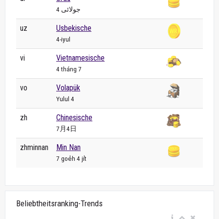
4 جولائی
uz
Usbekische
4-iyul
vi
Vietnamesische
4 tháng 7
vo
Volapük
Yulul 4
zh
Chinesische
7月4日
zhminnan
Min Nan
7 goe̍h 4 ji̍t
Beliebtheitsranking-Trends