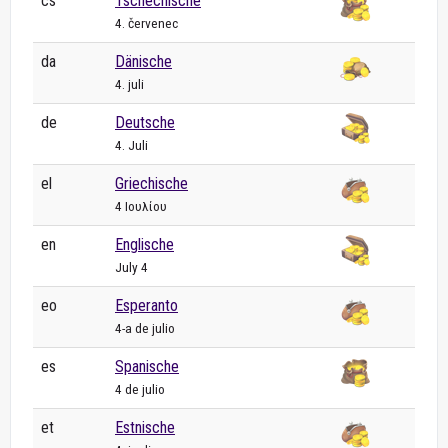
cs
Tschechische
4. červenec
da
Dänische
4. juli
de
Deutsche
4. Juli
el
Griechische
4 Ιουλίου
en
Englische
July 4
eo
Esperanto
4-a de julio
es
Spanische
4 de julio
et
Estnische