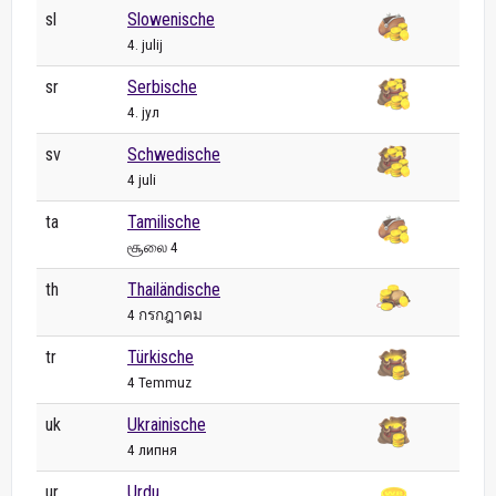
sl
Slowenische
4. julij
sr
Serbische
4. јул
sv
Schwedische
4 juli
ta
Tamilische
சூலை 4
th
Thailändische
4 กรกฎาคม
tr
Türkische
4 Temmuz
uk
Ukrainische
4 липня
ur
Urdu