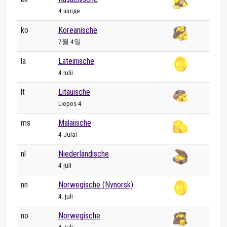
4 шілде
ko
Koreanische
7월 4일
la
Lateinische
4 Iulii
lt
Litauische
Liepos 4
ms
Malaiische
4 Julai
nl
Niederländische
4 juli
nn
Norwegische (Nynorsk)
4. juli
no
Norwegische