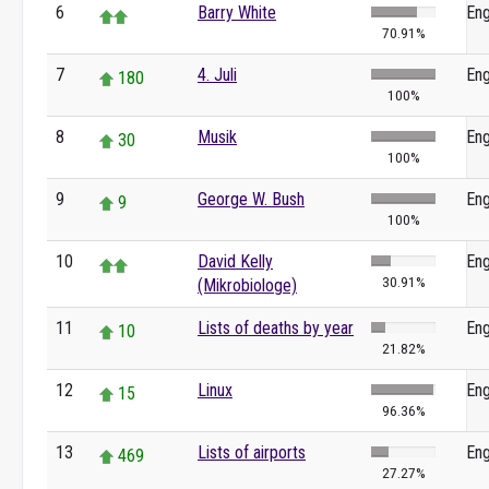
6
Barry White
Eng
70.91%
7
4. Juli
Eng
180
100%
8
Musik
Eng
30
100%
9
George W. Bush
Eng
9
100%
10
David Kelly
Eng
30.91%
(Mikrobiologe)
11
Lists of deaths by year
Eng
10
21.82%
12
Linux
Eng
15
96.36%
13
Lists of airports
Eng
469
27.27%