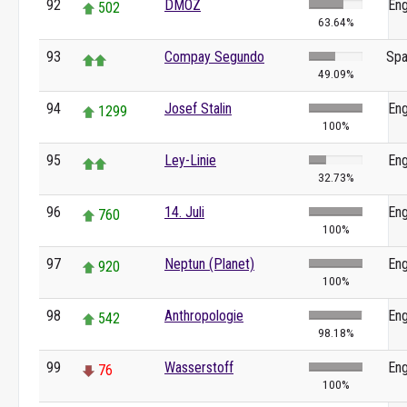
92
DMOZ
Eng
502
63.64%
93
Compay Segundo
Spa
49.09%
94
Josef Stalin
Eng
1299
100%
95
Ley-Linie
Eng
32.73%
96
14. Juli
Eng
760
100%
97
Neptun (Planet)
Eng
920
100%
98
Anthropologie
Eng
542
98.18%
99
Wasserstoff
Eng
76
100%