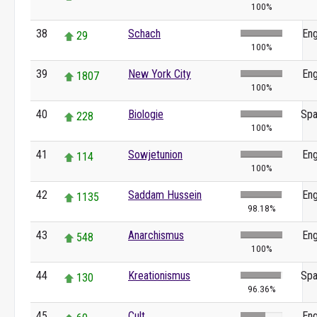
100%
38
Schach
Eng
29
100%
39
New York City
Eng
1807
100%
40
Biologie
Spa
228
100%
41
Sowjetunion
Eng
114
100%
42
Saddam Hussein
Eng
1135
98.18%
43
Anarchismus
Eng
548
100%
44
Kreationismus
Spa
130
96.36%
45
Cult
Eng