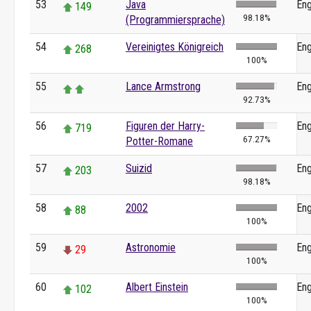
53
Java
Eng
149
98.18%
(Programmiersprache)
54
Vereinigtes Königreich
Eng
268
100%
55
Lance Armstrong
Eng
92.73%
56
Figuren der Harry-
Eng
719
67.27%
Potter-Romane
57
Suizid
Eng
203
98.18%
58
2002
Eng
88
100%
59
Astronomie
Eng
29
100%
60
Albert Einstein
Eng
102
100%