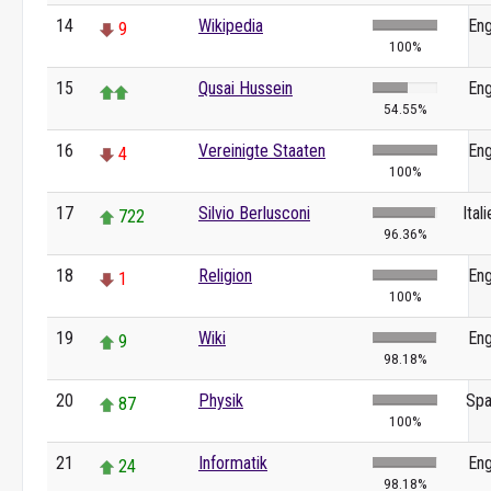
14
Wikipedia
Eng
9
100%
15
Qusai Hussein
Eng
54.55%
16
Vereinigte Staaten
Eng
4
100%
17
Silvio Berlusconi
Ital
722
96.36%
18
Religion
Eng
1
100%
19
Wiki
Eng
9
98.18%
20
Physik
Spa
87
100%
21
Informatik
Eng
24
98.18%