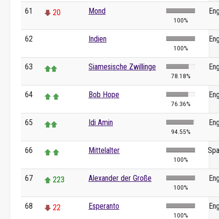
61
Mond
Eng
20
100%
62
Indien
Eng
0
100%
63
Siamesische Zwillinge
Eng
78.18%
64
Bob Hope
Eng
76.36%
65
Idi Amin
Eng
94.55%
66
Mittelalter
Spa
100%
67
Alexander der Große
Eng
223
100%
68
Esperanto
Eng
22
100%