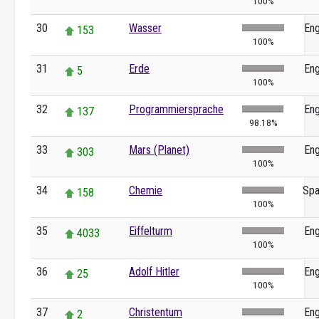
100%
30
Wasser
Eng
153
100%
31
Erde
Eng
5
100%
32
Programmiersprache
Eng
137
98.18%
33
Mars (Planet)
Eng
303
100%
34
Chemie
Spa
158
100%
35
Eiffelturm
Eng
4033
100%
36
Adolf Hitler
Eng
25
100%
37
Christentum
Eng
2