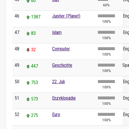
60
60%
46
Jupiter (Planet)
Eng
1387
100%
47
Islam
Eng
83
100%
48
Computer
Eng
32
100%
49
Geschichte
Spa
447
100%
50
22. Juli
Eng
753
100%
51
Enzyklopädie
Eng
573
100%
52
Euro
Eng
275
100%