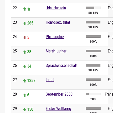
22
Udai Hussein
Eng
58.18%
23
Homosexualität
Eng
285
98.18%
24
Philosophie
Eng
5
100%
25
Martin Luther
Eng
38
100%
26
Sprachwissenschaft
Eng
34
98.18%
27
Israel
Eng
1357
100%
28
September 2003
Fran
6
20%
29
Erster Weltkrieg
Eng
150