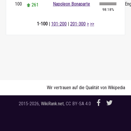
100
Napoleon Bonaparte
Eng
261
98.18%
1-100
|
101-200
|
201-300
>
>>
Wir vertrauen auf die Qualität von Wikipedia
2015-2026,
WikiRank.net
, CC BY-SA 4.0