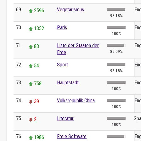
69
Vegetarismus
Eng
2596
98.18%
70
Paris
Eng
1352
100%
71
Liste der Staaten der
Eng
83
89.09%
Erde
72
Sport
Eng
54
98.18%
73
Hauptstadt
Eng
758
100%
74
Volksrepublik China
Eng
39
100%
75
Literatur
Spa
2
100%
76
Freie Software
Eng
1986