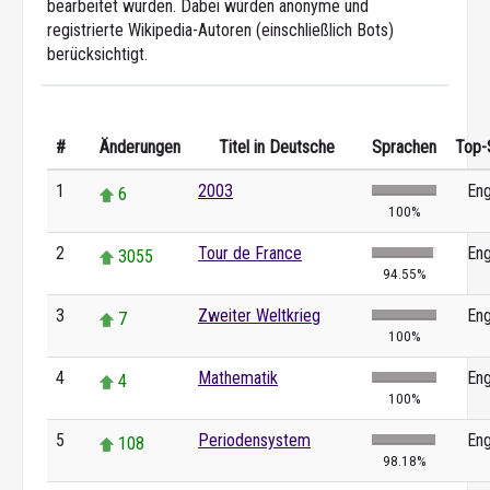
bearbeitet wurden. Dabei wurden anonyme und
registrierte Wikipedia-Autoren (einschließlich Bots)
berücksichtigt.
#
Änderungen
Titel in Deutsche
Sprachen
Top-
1
2003
Eng
6
100%
2
Tour de France
Eng
3055
94.55%
3
Zweiter Weltkrieg
Eng
7
100%
4
Mathematik
Eng
4
100%
5
Periodensystem
Eng
108
98.18%