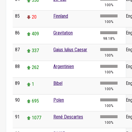
336
100%
85
Finnland
Eng
20
100%
86
Gravitation
Eng
409
98.18%
87
Gaius Iulius Caesar
Eng
337
100%
88
Argentinien
Eng
262
100%
89
Bibel
Eng
1
100%
90
Polen
Eng
695
100%
91
René Descartes
Eng
1077
100%