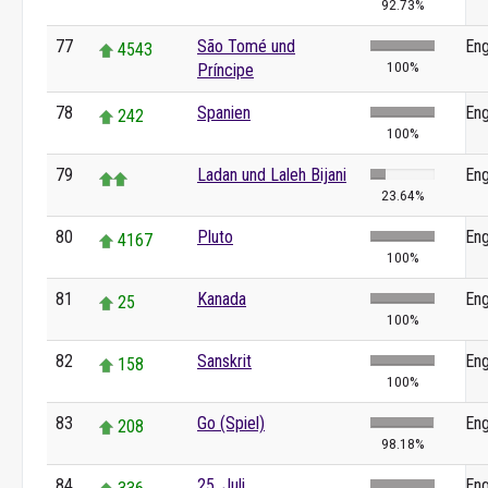
92.73%
77
São Tomé und
Eng
4543
100%
Príncipe
78
Spanien
Eng
242
100%
79
Ladan und Laleh Bijani
Eng
23.64%
80
Pluto
Eng
4167
100%
81
Kanada
Eng
25
100%
82
Sanskrit
Eng
158
100%
83
Go (Spiel)
Eng
208
98.18%
84
25. Juli
Eng