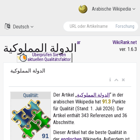
Arabische Wikipedia
Deutsch
Forschung
ar
WikiRank.net
الدولة المملوكية
ver. 1.6.3
Überprüfen Sie den
aktuellen Qualitätsfaktor
الدولة المملوكية
Der Artikel „
الدولة المملوكية
“ in der
Qualität:
arabischen Wikipedia
hat
91.3
Punkte
für Qualität (Stand: 1. Juli 2026). Der
Artikel enthält 343 Referenzen und 36
Abschnitte.
Dieser Artikel hat die beste Qualität in
91
der
englischen
Wikipedia. Außerdem ist