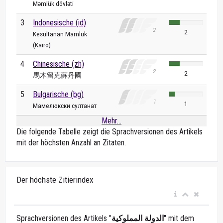
Məmlük dövləti
3
Indonesische (id)
2
Kesultanan Mamluk
(Kairo)
4
Chinesische (zh)
2
馬木留克蘇丹國
5
Bulgarische (bg)
1
Мамелюкски султанат
Mehr...
Die folgende Tabelle zeigt die Sprachversionen des Artikels
mit der höchsten Anzahl an Zitaten.
Der höchste Zitierindex
Sprachversionen des Artikels "
الدولة المملوكية
" mit dem