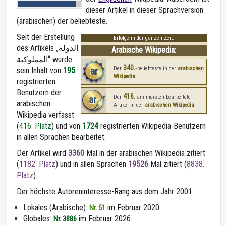
dieser Artikel in dieser Sprachversion
(arabischen) der beliebteste.
Seit der Erstellung
Erfolge in der ganzen Zeit:
des Artikels „الدولة
Arabische Wikipedia:
المملوكية“ wurde
340.
ar
Der
‑beliebteste in der
arabischen
sein Inhalt von
195
Wikipedia
.
registrierten
Benutzern der
416.
ar
Der
am meisten bearbeitete
arabischen
Artikel in der
arabischen Wikipedia
.
Wikipedia verfasst
(
416. Platz
) und von
1724
registrierten Wikipedia-Benutzern
in allen Sprachen bearbeitet.
Der Artikel wird
3360
Mal in der arabischen Wikipedia zitiert
(
1182. Platz
) und in allen Sprachen
19526
Mal zitiert (
8838.
Platz
).
Der höchste Autoreninteresse-Rang aus dem Jahr 2001:
Lokales (Arabische):
im Februar 2020
Nr. 51
Globales:
im Februar 2026
Nr. 3886