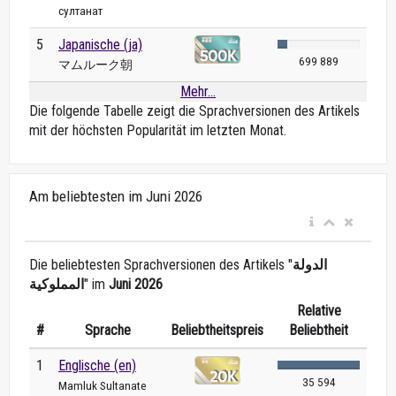
султанат
5
Japanische (ja)
699 889
マムルーク朝
Mehr...
Die folgende Tabelle zeigt die Sprachversionen des Artikels
mit der höchsten Popularität im letzten Monat.
Am beliebtesten im Juni 2026
Die beliebtesten Sprachversionen des Artikels "
الدولة
المملوكية
" im
Juni 2026
Relative
#
Sprache
Beliebtheitspreis
Beliebtheit
1
Englische (en)
35 594
Mamluk Sultanate