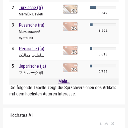
2
Türkische (tr)
8 542
Memlûk Devleti
3
Russische (ru)
3 962
Мамлюкский
султанат
4
Persische (fa)
3 613
سلطنت ممالیک
5
Japanische (ja)
2 755
マムルーク朝
Mehr...
Die folgende Tabelle zeigt die Sprachversionen des Artikels
mit dem höchsten Autoren Interesse.
Höchstes AI