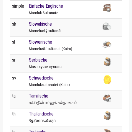
simple
Einfache Englische
Mamluk Sultanate
sk
Slowakische
Mamelucký sultanát
sl
Slowenische
Mameluški sultanat (Kairo)
sr
Serbische
Мамелучки султанат
sv
Schwedische
Mamluksultanatet (Kairo)
ta
Tamilische
எகிப்தின் மம்லுக் சுல்தானகம்
th
Thailändische
รัฐสุลต่านมัมลูก
tr
Türkische