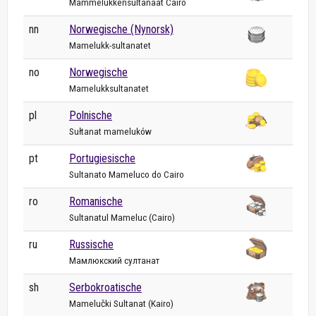
Mammelukkensultanaat Caïro
nn
Norwegische (Nynorsk)
Mamelukk-sultanatet
no
Norwegische
Mamelukksultanatet
pl
Polnische
Sułtanat mameluków
pt
Portugiesische
Sultanato Mameluco do Cairo
ro
Romanische
Sultanatul Mameluc (Cairo)
ru
Russische
Мамлюкский султанат
sh
Serbokroatische
Mamelučki Sultanat (Kairo)