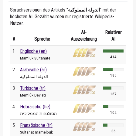
Sprachversionen des Artikels "
الدولة المملوكية
" mit der
höchsten AI. Gezählt wurden nur registrierte Wikipedia-
Nutzer.
AI-
Relativer
#
Sprache
Auszeichnung
AI
1
Englische (en)
414
Mamluk Sultanate
2
Arabische (ar)
195
الدولة المملوكية
3
Türkische (tr)
167
Memlûk Devleti
4
Hebräische (he)
102
הסולטנות הממלוכית
5
Französische (fr)
86
Sultanat mamelouk