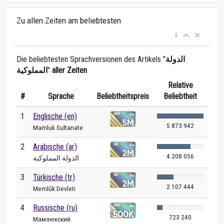
Zu allen Zeiten am beliebtesten
Die beliebtesten Sprachversionen des Artikels "
الدولة
المملوكية
"
aller Zeiten
Relative
#
Sprache
Beliebtheitspreis
Beliebtheit
1
Englische (en)
5 873 942
Mamluk Sultanate
2
Arabische (ar)
4 208 056
الدولة المملوكية
3
Türkische (tr)
2 107 444
Memlûk Devleti
4
Russische (ru)
723 240
Мамлюкский