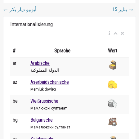
←
أيوبيو ديار بكر
15 يناير
→
Internationalisierung
#
Sprache
Wert
ar
Arabische
الدولة المملوكية
az
Aserbaidschanische
Məmlük dövləti
be
Weißrussische
Мамлюкскі султанат
bg
Bulgarische
Мамелюкски султанат
ca
Katalanische