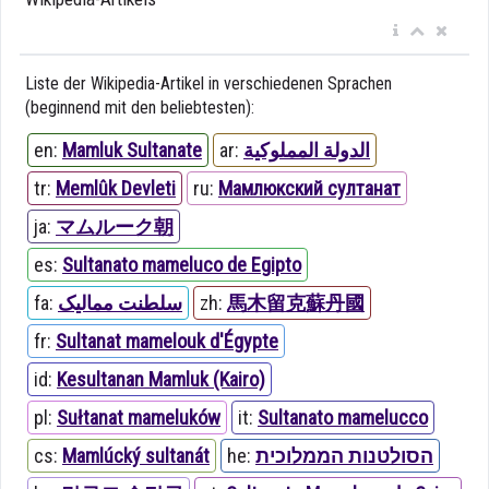
Liste der Wikipedia-Artikel in verschiedenen Sprachen
(beginnend mit den beliebtesten):
en:
Mamluk Sultanate
ar:
الدولة المملوكية
tr:
Memlûk Devleti
ru:
Мамлюкский султанат
ja:
マムルーク朝
es:
Sultanato mameluco de Egipto
fa:
سلطنت ممالیک
zh:
馬木留克蘇丹國
fr:
Sultanat mamelouk d'Égypte
id:
Kesultanan Mamluk (Kairo)
pl:
Sułtanat mameluków
it:
Sultanato mamelucco
cs:
Mamlúcký sultanát
he:
הסולטנות הממלוכית