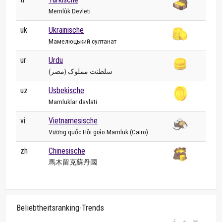
Memlûk Devleti
uk
Ukrainische
Мамелюцький султанат
ur
Urdu
سلطنت مملوک (مصر)
uz
Usbekische
Mamluklar davlati
vi
Vietnamesische
Vương quốc Hồi giáo Mamluk (Cairo)
zh
Chinesische
馬木留克蘇丹國
Beliebtheitsranking-Trends