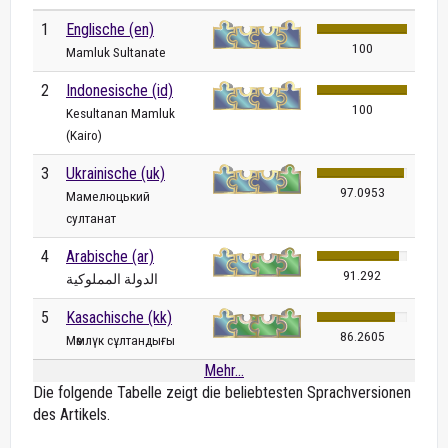
1
Englische (en)
100
Mamluk Sultanate
2
Indonesische (id)
100
Kesultanan Mamluk
(Kairo)
3
Ukrainische (uk)
97.0953
Мамелюцький
султанат
4
Arabische (ar)
91.292
الدولة المملوكية
5
Kasachische (kk)
86.2605
Мәмлүк сұлтандығы
Mehr...
Die folgende Tabelle zeigt die beliebtesten Sprachversionen
des Artikels.