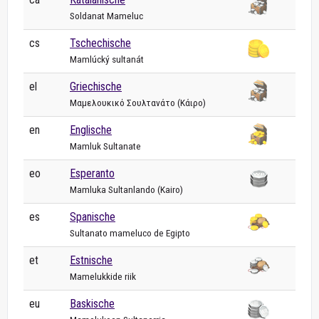
Soldanat Mameluc
cs
Tschechische
Mamlúcký sultanát
el
Griechische
Μαμελουκικό Σουλτανάτο (Κάιρο)
en
Englische
Mamluk Sultanate
eo
Esperanto
Mamluka Sultanlando (Kairo)
es
Spanische
Sultanato mameluco de Egipto
et
Estnische
Mamelukkide riik
eu
Baskische