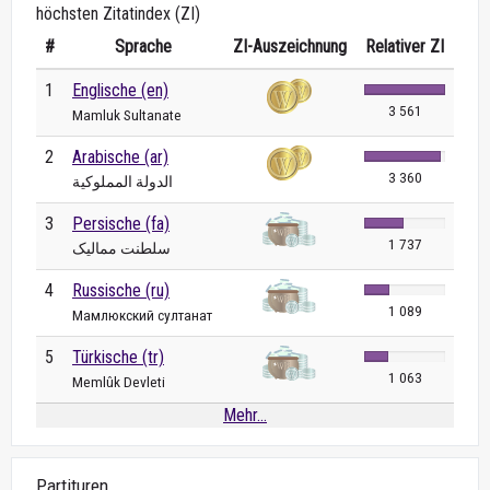
höchsten Zitatindex (ZI)
#
Sprache
ZI-Auszeichnung
Relativer ZI
1
Englische (en)
3 561
Mamluk Sultanate
2
Arabische (ar)
3 360
الدولة المملوكية
3
Persische (fa)
1 737
سلطنت ممالیک
4
Russische (ru)
1 089
Мамлюкский султанат
5
Türkische (tr)
1 063
Memlûk Devleti
Mehr...
Partituren