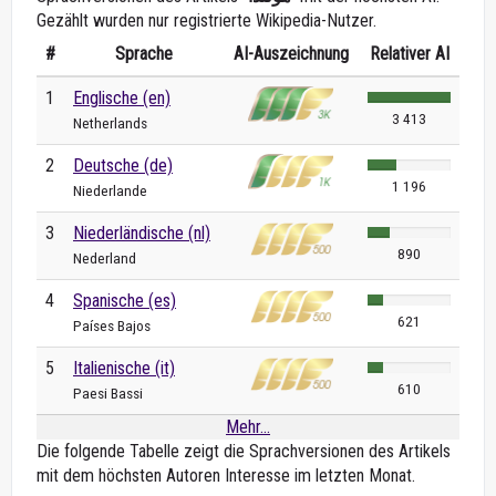
Gezählt wurden nur registrierte Wikipedia-Nutzer.
#
Sprache
AI-Auszeichnung
Relativer AI
1
Englische (en)
3 413
Netherlands
2
Deutsche (de)
1 196
Niederlande
3
Niederländische (nl)
890
Nederland
4
Spanische (es)
621
Países Bajos
5
Italienische (it)
610
Paesi Bassi
Mehr...
Die folgende Tabelle zeigt die Sprachversionen des Artikels
mit dem höchsten Autoren Interesse im letzten Monat.