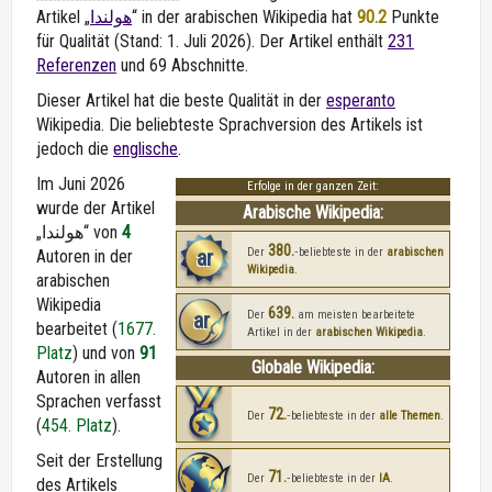
Artikel „
هولندا
“ in der arabischen Wikipedia
hat
90.2
Punkte
für Qualität (Stand: 1. Juli 2026). Der Artikel enthält
231
Referenzen
und 69 Abschnitte.
Dieser Artikel hat die beste Qualität in der
esperanto
Wikipedia. Die beliebteste Sprachversion des Artikels ist
jedoch die
englische
.
Im Juni 2026
Erfolge in der ganzen Zeit:
wurde der Artikel
Arabische Wikipedia:
„هولندا“ von
4
380.
ar
Der
‑beliebteste in der
arabischen
Autoren in der
Wikipedia
.
arabischen
Wikipedia
639.
ar
Der
am meisten bearbeitete
bearbeitet (
1677.
Artikel in der
arabischen Wikipedia
.
Platz
) und von
91
Globale Wikipedia:
Autoren in allen
Sprachen verfasst
72.
Der
‑beliebteste in der
alle Themen
.
(
454. Platz
).
Seit der Erstellung
71.
Der
‑beliebteste in der
IA
.
des Artikels