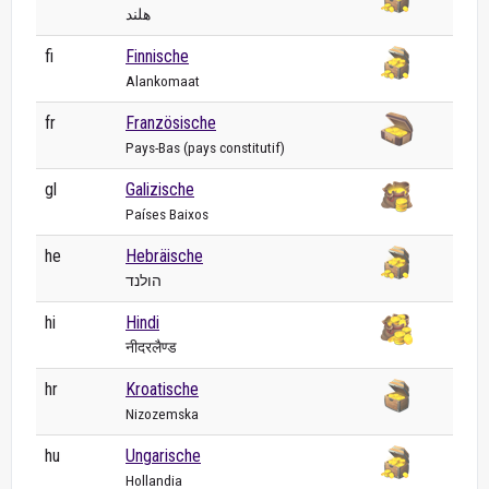
هلند
fi
Finnische
Alankomaat
fr
Französische
Pays-Bas (pays constitutif)
gl
Galizische
Países Baixos
he
Hebräische
הולנד
hi
Hindi
नीदरलैण्ड
hr
Kroatische
Nizozemska
hu
Ungarische
Hollandia