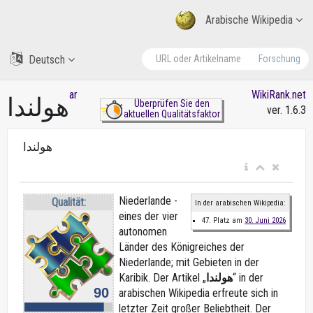
Arabische Wikipedia
Deutsch
Forschung
ar
WikiRank.net
هولندا
Überprüfen Sie den
ver. 1.6.3
aktuellen Qualitätsfaktor
هولندا
Niederlande -
Qualität:
In der arabischen Wikipedia:
eines der vier
47. Platz am
30. Juni 2026
autonomen
Länder des Königreiches der
Niederlande; mit Gebieten in der
Karibik. Der Artikel „
هولندا
“ in der
90
arabischen Wikipedia erfreute sich in
letzter Zeit großer Beliebtheit. Der