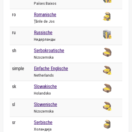
Países Baixos
ro
Romanische
Țările de Jos
ru
Russische
Нидерланды
sh
Serbokroatische
Nizozemska
simple
Einfache Englische
Netherlands
sk
Slowakische
Holandsko
sl
Slowenische
Nizozemska
sr
Serbische
Холандија