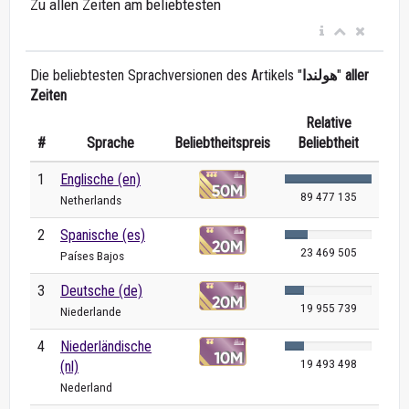
Zu allen Zeiten am beliebtesten
Die beliebtesten Sprachversionen des Artikels "
هولندا
"
aller
Zeiten
Relative
#
Sprache
Beliebtheitspreis
Beliebtheit
1
Englische (en)
89 477 135
Netherlands
2
Spanische (es)
23 469 505
Países Bajos
3
Deutsche (de)
19 955 739
Niederlande
4
Niederländische
19 493 498
(nl)
Nederland