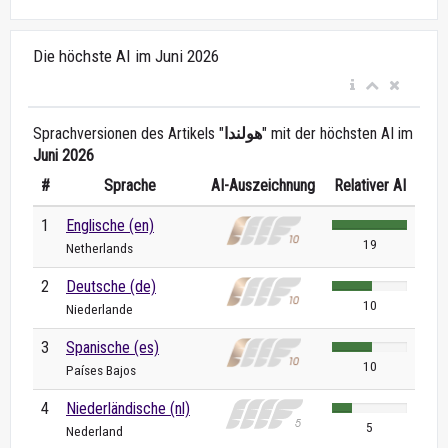
Die höchste AI im Juni 2026
Sprachversionen des Artikels "
هولندا
" mit der höchsten AI im
Juni 2026
#
Sprache
AI-Auszeichnung
Relativer AI
1
Englische (en)
19
Netherlands
2
Deutsche (de)
10
Niederlande
3
Spanische (es)
10
Países Bajos
4
Niederländische (nl)
5
Nederland