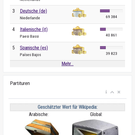
3
Deutsche (de)
69 384
Niederlande
4
Italienische (it)
40 861
Paesi Bassi
5
Spanische (es)
39 823
Países Bajos
Mehr...
Partituren
Geschätzter Wert für Wikipedia:
Arabische:
Global: