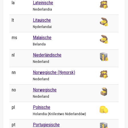
la
Lateinische
Nederlandia
lt
Litauische
Nyderlandai
ms
Malaiische
Belanda
nl
Niederländische
Nederland
nn
Norwegische (Nynorsk)
Nederland
no
Norwegische
Nederland
pl
Polnische
Holandia (Królestwo Niderlandów)
pt
Portugiesische