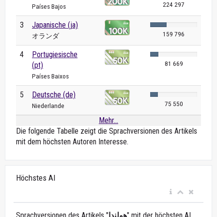
224 297
Países Bajos
3
Japanische (ja)
159 796
オランダ
4
Portugiesische
81 669
(pt)
Países Baixos
5
Deutsche (de)
75 550
Niederlande
Mehr...
Die folgende Tabelle zeigt die Sprachversionen des Artikels
mit dem höchsten Autoren Interesse.
Höchstes AI
Sprachversionen des Artikels "
هولندا
" mit der höchsten AI.