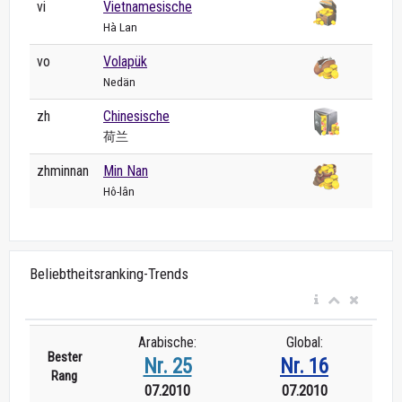
vi
Vietnamesische
Hà Lan
vo
Volapük
Nedän
zh
Chinesische
荷兰
zhminnan
Min Nan
Hô-lân
Beliebtheitsranking-Trends
Arabische:
Global:
Bester
Nr. 25
Nr. 16
Rang
07.2010
07.2010