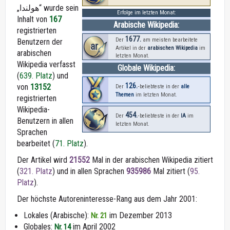
„هولندا“ wurde sein
Erfolge im letzten Monat:
Inhalt von
167
Arabische Wikipedia:
registrierten
1677.
Der
am meisten bearbeitete
Benutzern der
ar
Artikel in der
arabischen Wikipedia
im
arabischen
letzten Monat.
Wikipedia verfasst
Globale Wikipedia:
(
639. Platz
) und
126.
von
13152
Der
‑beliebteste in der
alle
Themen
im letzten Monat.
registrierten
Wikipedia-
454.
Der
‑beliebteste in der
IA
im
Benutzern in allen
letzten Monat.
Sprachen
bearbeitet (
71. Platz
).
Der Artikel wird
21552
Mal in der arabischen Wikipedia zitiert
(
321. Platz
) und in allen Sprachen
935986
Mal zitiert (
95.
Platz
).
Der höchste Autoreninteresse-Rang aus dem Jahr 2001:
Lokales (Arabische):
im Dezember 2013
Nr. 21
Globales:
im April 2002
Nr. 14