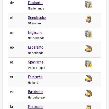
de
Deutsche
Niederlande
el
Griechische
Ολλανδία
en
Englische
Netherlands
eo
Esperanto
Nederlando
es
Spanische
Países Bajos
et
Estnische
Holland
eu
Baskische
Herbehereak
fa
Persische