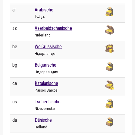
ar
Arabische
هولندا
az
Aserbaidschanische
Niderland
be
Weißrussische
Нідэрланды
bg
Bulgarische
Нидерландия
ca
Katalanische
Països Baixos
cs
Tschechische
Nizozemsko
da
Dänische
Holland