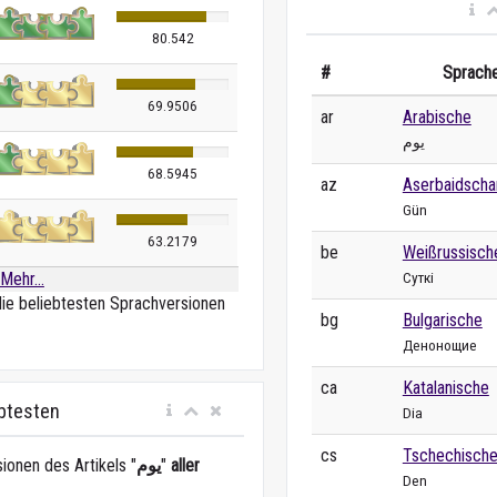
80.542
#
Sprach
69.9506
ar
Arabische
يوم
68.5945
az
Aserbaidscha
Gün
63.2179
be
Weißrussisch
Суткі
Mehr...
die beliebtesten Sprachversionen
bg
Bulgarische
Денонощие
ca
Katalanische
ebtesten
Dia
cs
Tschechisch
ionen des Artikels "
يوم
"
aller
Den