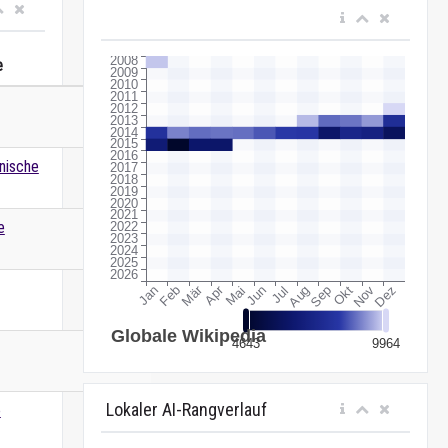
e
Wert
nische
e
Lokaler AI-Rangverlauf
e