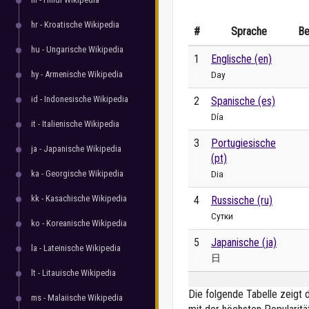
hr - Kroatische Wikipedia
#
Sprache
Be
hu - Ungarische Wikipedia
1
Englische (en)
hy - Armenische Wikipedia
Day
id - Indonesische Wikipedia
2
Spanische (es)
Día
it - Italienische Wikipedia
3
Portugiesische
ja - Japanische Wikipedia
(pt)
ka - Georgische Wikipedia
Dia
kk - Kasachische Wikipedia
4
Russische (ru)
Сутки
ko - Koreanische Wikipedia
5
Japanische (ja)
la - Lateinische Wikipedia
日
lt - Litauische Wikipedia
Die folgende Tabelle zeigt 
ms - Malaiische Wikipedia