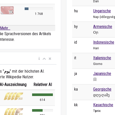
Dan
hu
Ungarische
1 768
Nap (időegység
hy
Armenische
Mehr...
Օր
die Sprachversionen des Artikels
nteresse.
id
Indonesische
Hari
it
Italienische
Giorno
s "
يوم
" mit der höchsten AI.
ja
Japanische
erte Wikipedia-Nutzer.
日
AI-Auszeichnung
Relativer AI
ka
Georgische
დღე-ღამე
614
kk
Kasachische
Тәулік