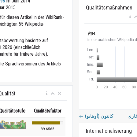
im Juni 2014
695
Qualitätsmaßnahmen
uar 2015
ür diesen Artikel in der WikiRank-
ichtigten 55 Wikipedia-
eitsbewertung basierte auf
 2026 (einschließlich
ufrufe für frühere Jahre).
die Sprachversionen des Artikels
ualität
Qualitätsstufe
Qualitätsfaktor
←
كانتون (أوهايو)
89.6565
Internationalisierung