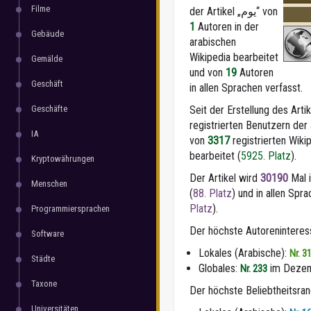
Filme
der Artikel „يوم“ von
1
Autoren in der
Gebäude
arabischen
Wikipedia bearbeitet
Gemälde
und von
19
Autoren
Geschäft
in allen Sprachen verfasst.
Geschäfte
registrierten Benutzern der
IA
von
3317
registrierten Wiki
bearbeitet (
5925. Platz
).
Kryptowährungen
Der Artikel wird
30190
Mal i
Menschen
(
88. Platz
) und in allen Spr
Platz
).
Programmiersprachen
Der höchste Autorenintere
Software
Lokales (Arabische):
Nr. 3
Städte
Globales:
im Dezem
Nr. 233
Taxone
Der höchste Beliebtheitsra
Universitäten