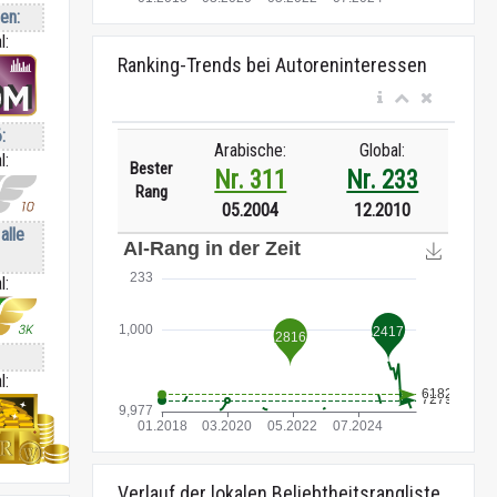
ren:
l:
Ranking-Trends bei Autoreninteressen
:
Arabische:
Global:
l:
Bester
Nr. 311
Nr. 233
Rang
05.2004
12.2010
alle
l:
l:
Verlauf der lokalen Beliebtheitsrangliste