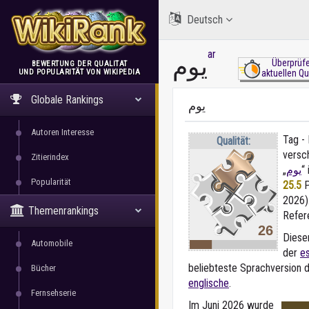
Deutsch
ar
يوم
Überprüfe
BEWERTUNG DER QUALITÄT
UND POPULARITÄT VON WIKIPEDIA
aktuellen Qu
WikiRank
Globale Rankings
يوم
Autoren Interesse
Tag - 
Qualität:
versc
Zitierindex
„
يوم
“
Popularität
25.5
P
2026).
Themenrankings
Refer
26
Dieser
Automobile
der
e
beliebteste Sprachversion de
Bücher
englische
.
Fernsehserie
Im Juni 2026 wurde