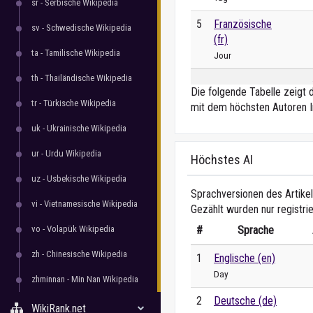
sr - Serbische Wikipedia
5
Französische
sv - Schwedische Wikipedia
(fr)
ta - Tamilische Wikipedia
Jour
th - Thailändische Wikipedia
Die folgende Tabelle zeigt 
tr - Türkische Wikipedia
mit dem höchsten Autoren I
uk - Ukrainische Wikipedia
ur - Urdu Wikipedia
Höchstes AI
uz - Usbekische Wikipedia
Sprachversionen des Artikel
vi - Vietnamesische Wikipedia
Gezählt wurden nur registri
vo - Volapük Wikipedia
#
Sprache
zh - Chinesische Wikipedia
1
Englische (en)
Day
zhminnan - Min Nan Wikipedia
2
Deutsche (de)
WikiRank.net