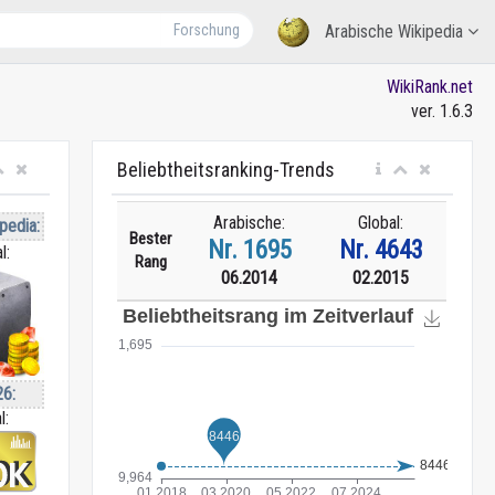
Forschung
Arabische Wikipedia
WikiRank.net
ver. 1.6.3
Beliebtheitsranking-Trends
Arabische:
Global:
pedia:
Bester
Nr. 1695
Nr. 4643
l:
Rang
06.2014
02.2015
26:
l: