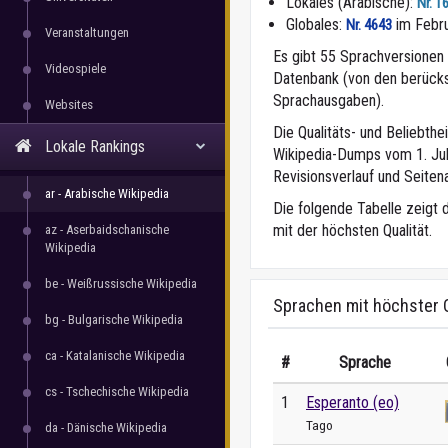
Lokales (Arabische):
Nr. 1
Globales:
im Febr
Nr. 4643
Veranstaltungen
Es gibt 55 Sprachversionen f
Videospiele
Datenbank (von den berücks
Sprachausgaben).
Websites
Die Qualitäts- und Beliebth
Lokale Rankings
Wikipedia-Dumps vom 1. Juli
Revisionsverlauf und Seitena
ar - Arabische Wikipedia
Die folgende Tabelle zeigt 
mit der höchsten Qualität.
az - Aserbaidschanische
Wikipedia
be - Weißrussische Wikipedia
Sprachen mit höchster Q
bg - Bulgarische Wikipedia
ca - Katalanische Wikipedia
#
Sprache
cs - Tschechische Wikipedia
1
Esperanto (eo)
Tago
da - Dänische Wikipedia