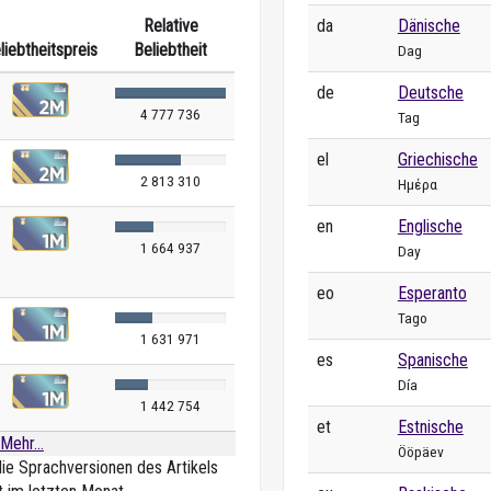
da
Dänische
Relative
liebtheitspreis
Beliebtheit
Dag
de
Deutsche
4 777 736
Tag
el
Griechische
2 813 310
Ημέρα
en
Englische
1 664 937
Day
eo
Esperanto
Tago
1 631 971
es
Spanische
Día
1 442 754
et
Estnische
Mehr...
Ööpäev
die Sprachversionen des Artikels