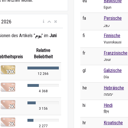
t im letzten Monat.
eu
Baskische
Egun
fa
Persische
i 2026
روز
fi
Finnische
ionen des Artikels "
يوم
" im
Juni
Vuorokausi
Relative
fr
Französische
ebtheitspreis
Beliebtheit
Jour
gl
Galizische
12 266
Día
he
Hebräische
4 368
יממה
hi
Hindi
3 156
दिन
hr
Kroatische
2 277