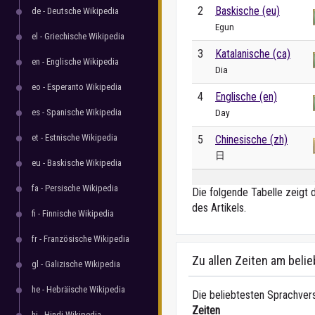
2
Baskische (eu)
de - Deutsche Wikipedia
Egun
el - Griechische Wikipedia
3
Katalanische (ca)
en - Englische Wikipedia
Dia
eo - Esperanto Wikipedia
4
Englische (en)
es - Spanische Wikipedia
Day
et - Estnische Wikipedia
5
Chinesische (zh)
日
eu - Baskische Wikipedia
fa - Persische Wikipedia
Die folgende Tabelle zeigt 
des Artikels.
fi - Finnische Wikipedia
fr - Französische Wikipedia
Zu allen Zeiten am beli
gl - Galizische Wikipedia
he - Hebräische Wikipedia
Die beliebtesten Sprachvers
Zeiten
hi - Hindi Wikipedia