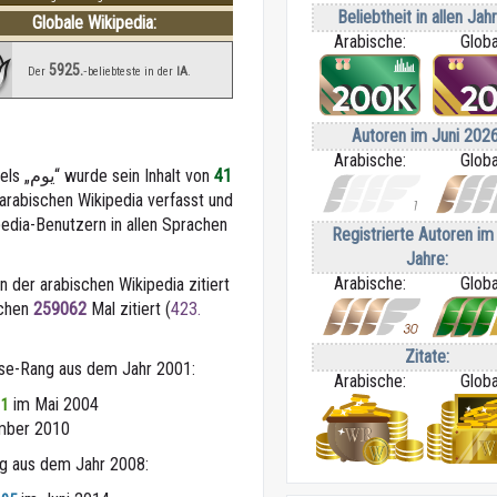
Beliebtheit in allen Jah
Globale Wikipedia:
Arabische:
Globa
5925.
Der
‑beliebteste in der
IA
.
Autoren im Juni 2026
Arabische:
Globa
Seit der Erstellung des Artikels „يوم“ wurde sein Inhalt von
41
 arabischen Wikipedia verfasst und
pedia-Benutzern in allen Sprachen
Registrierte Autoren im 
Jahre:
Arabische:
Globa
n der arabischen Wikipedia zitiert
achen
259062
Mal zitiert (
423.
Zitate:
sse-Rang aus dem Jahr 2001:
Arabische:
Globa
im Mai 2004
11
ber 2010
ng aus dem Jahr 2008: