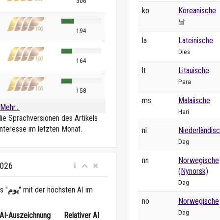
306
ko
Koreanische
날
194
la
Lateinische
Dies
164
lt
Litauische
Para
158
ms
Malaiische
Mehr...
Hari
die Sprachversionen des Artikels
nteresse im letzten Monat.
nl
Niederländis
Dag
nn
Norwegische
2026
(Nynorsk)
Dag
s "
يوم
" mit der höchsten AI im
no
Norwegische
Dag
AI-Auszeichnung
Relativer AI