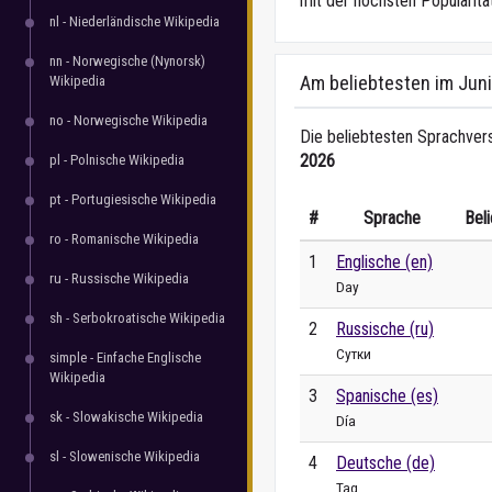
mit der höchsten Popularitä
nl - Niederländische Wikipedia
nn - Norwegische (Nynorsk)
Am beliebtesten im Jun
Wikipedia
no - Norwegische Wikipedia
Die beliebtesten Sprachvers
2026
pl - Polnische Wikipedia
pt - Portugiesische Wikipedia
#
Sprache
Beli
ro - Romanische Wikipedia
1
Englische (en)
ru - Russische Wikipedia
Day
sh - Serbokroatische Wikipedia
2
Russische (ru)
Сутки
simple - Einfache Englische
Wikipedia
3
Spanische (es)
sk - Slowakische Wikipedia
Día
sl - Slowenische Wikipedia
4
Deutsche (de)
Tag