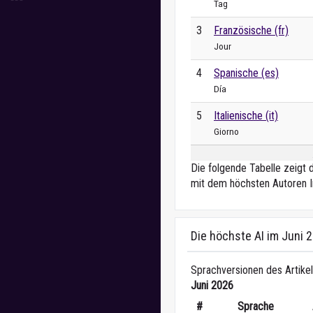
Tag
3
Französische (fr)
Jour
4
Spanische (es)
Día
5
Italienische (it)
Giorno
Die folgende Tabelle zeigt 
mit dem höchsten Autoren I
Die höchste AI im Juni 
Sprachversionen des Artikel
Juni 2026
#
Sprache