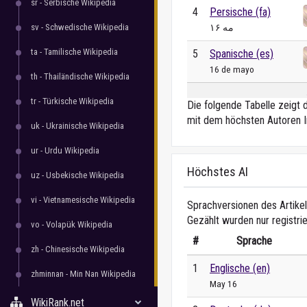
sr - Serbische Wikipedia
4
Persische (fa)
sv - Schwedische Wikipedia
۱۶ مه
ta - Tamilische Wikipedia
5
Spanische (es)
16 de mayo
th - Thailändische Wikipedia
tr - Türkische Wikipedia
Die folgende Tabelle zeigt 
mit dem höchsten Autoren I
uk - Ukrainische Wikipedia
ur - Urdu Wikipedia
Höchstes AI
uz - Usbekische Wikipedia
vi - Vietnamesische Wikipedia
Sprachversionen des Artikel
Gezählt wurden nur registri
vo - Volapük Wikipedia
#
Sprache
zh - Chinesische Wikipedia
1
Englische (en)
zhminnan - Min Nan Wikipedia
May 16
WikiRank.net