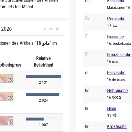
die Sprachversionen des Artikels
eu
Baskische
t im letzten Monat.
Maiatzaren 16
fa
Persische
۱۶ مه
i 2026
fi
Finnische
ionen des Artikels "
16 مايو
" im
16. toukokuuta
fr
Französische
Relative
16 mai
btheitspreis
Beliebtheit
gl
Galizische
16 de maio
2 131
he
Hebräische
16 במאי
2 024
hi
Hindi
१६ मई
1 087
hr
Kroatische