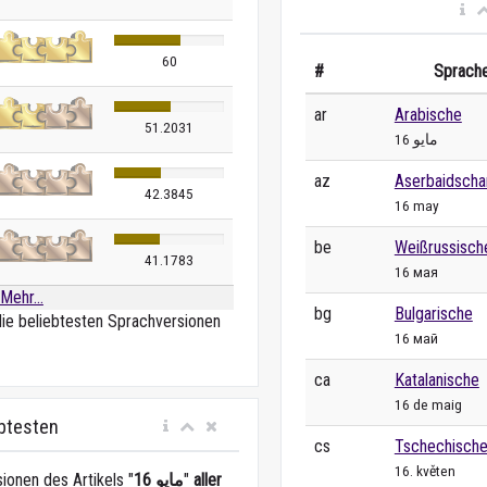
60
#
Sprach
ar
Arabische
51.2031
16 مايو
az
Aserbaidscha
42.3845
16 may
be
Weißrussisch
41.1783
16 мая
Mehr...
bg
Bulgarische
die beliebtesten Sprachversionen
16 май
ca
Katalanische
16 de maig
ebtesten
cs
Tschechisch
16. květen
ionen des Artikels "
16 مايو
"
aller