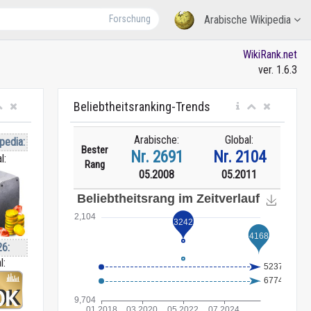
Forschung
Arabische Wikipedia
WikiRank.net
ver. 1.6.3
Beliebtheitsranking-Trends
Arabische:
Global:
pedia:
Bester
Nr. 2691
Nr. 2104
l:
Rang
05.2008
05.2011
26:
l: