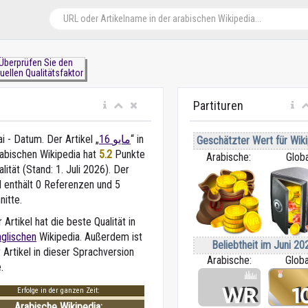
Überprüfen Sie den
uellen Qualitätsfaktor
Partituren
i - Datum. Der Artikel „
16 مايو
“ in
Geschätzter Wert für Wiki
rabischen Wikipedia
hat
5.2
Punkte
Arabische:
Globa
alität (Stand: 1. Juli 2026). Der
l enthält 0 Referenzen und 5
nitte.
 Artikel hat die beste Qualität in
nglischen
Wikipedia. Außerdem ist
Beliebtheit im Juni 20
 Artikel in dieser Sprachversion
Arabische:
Globa
.
Erfolge in der ganzen Zeit:
Arabische Wikipedia: