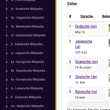
Zeiten
hr - Kroatische Wikipedia
#
Sprache
Belie
hu - Ungarische Wikipedia
1
Englische (en)
hy - Armenische Wikipedia
May 16
id - Indonesische Wikipedia
2
Japanische
it - Italienische Wikipedia
(ja)
5月16日
ja - Japanische Wikipedia
3
Spanische (es)
ka - Georgische Wikipedia
16 de mayo
kk - Kasachische Wikipedia
4
Deutsche (de)
ko - Koreanische Wikipedia
16. Mai
la - Lateinische Wikipedia
5
Russische (ru)
lt - Litauische Wikipedia
16 мая
ms - Malaiische Wikipedia