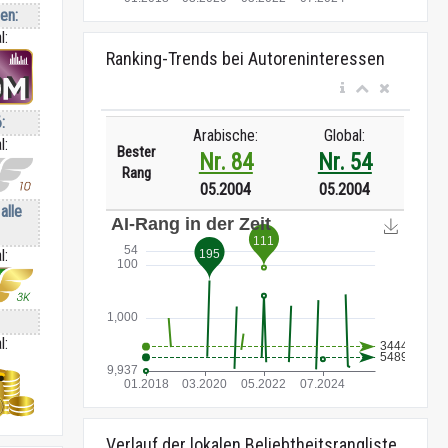
ren:
l:
Ranking-Trends bei Autoreninteressen
:
Arabische:
Global:
l:
Bester
Nr. 84
Nr. 54
Rang
05.2004
05.2004
alle
l:
l:
Verlauf der lokalen Beliebtheitsrangliste