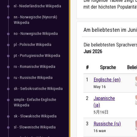
Die folgende Tabelle zeigt 
nl - Niederländische Wikipedia
mit der höchsten Popularitä
nn - Norwegische (Nynorsk)
Wikipedia
Am beliebtesten im Jun
no - Norwegische Wikipedia
Die beliebtesten Sprachvers
pl - Polnische Wikipedia
Juni 2026
pt - Portugiesische Wikipedia
ro - Romanische Wikipedia
#
Sprache
Belie
ru - Russische Wikipedia
1
Englische (en)
May 16
sh - Serbokroatische Wikipedia
2
Japanische
simple - Einfache Englische
(ja)
Wikipedia
5月16日
sk - Slowakische Wikipedia
3
Russische (ru)
sl - Slowenische Wikipedia
16 мая