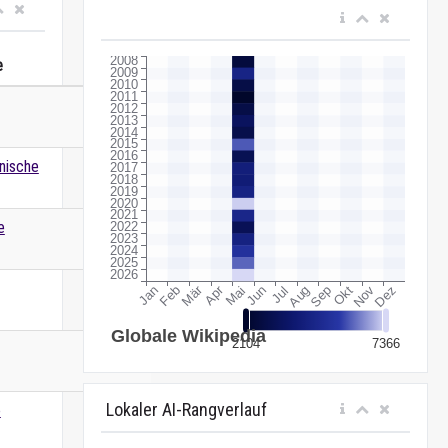
e
Wert
nische
e
Lokaler AI-Rangverlauf
e