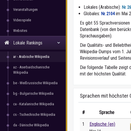
Lokales (Arabische):
Nr. 2
Veranstaltungen
Globales:
im Mai 
Nr. 2104
Videospiele
Es gibt 55 Sprachversionen f
Datenbank (von den berücks
Websites
Sprachausgaben).
Lokale Rankings
Die Qualitäts- und Beliebth
Wikipedia-Dumps vom 1. Juli
ar - Arabische Wikipedia
Revisionsverlauf und Seitena
Die folgende Tabelle zeigt 
az - Aserbaidschanische
Wikipedia
mit der höchsten Qualität.
be - Weißrussische Wikipedia
bg - Bulgarische Wikipedia
Sprachen mit höchster Q
ca - Katalanische Wikipedia
#
Sprache
cs - Tschechische Wikipedia
1
Englische (en)
da - Dänische Wikipedia
May 16