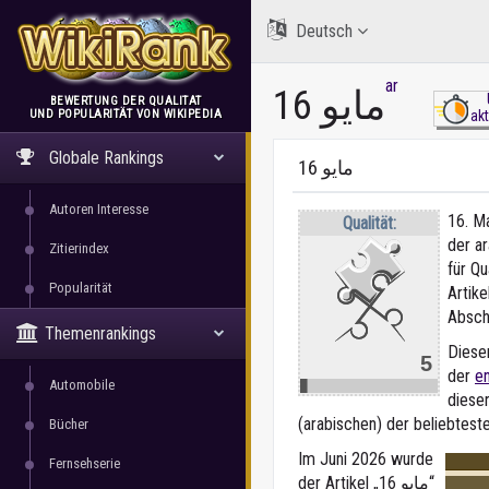
Deutsch
ar
16 مايو
BEWERTUNG DER QUALITÄT
UND POPULARITÄT VON WIKIPEDIA
akt
WikiRank
Globale Rankings
16 مايو
Autoren Interesse
16. Ma
Qualität:
der a
Zitierindex
für Qu
Popularität
Artike
Absch
Themenrankings
Dieser
5
der
e
Automobile
dieser
(arabischen) der beliebteste
Bücher
Im Juni 2026 wurde
Fernsehserie
der Artikel „16 مايو“