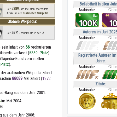
Beliebtheit in allen Jah
5389.
Der
am meisten bearbeitete
Arabische:
Globa
Artikel in der
arabischen Wikipedia
.
Globale Wikipedia:
Autoren im Juni 2026
2671.
Der
‑beliebteste in der
IA
.
Arabische:
Globa
16 مايو“ wurde sein Inhalt von
66
registrierten
kipedia verfasst (
5389. Platz
)
Registrierte Autoren im 
Wikipedia-Benutzern in allen
Jahre:
 Platz
).
Arabische:
Globa
 der arabischen Wikipedia zitiert
Sprachen
88089
Mal zitiert (
1872.
Zitate:
Arabische:
Globa
sse-Rang aus dem Jahr 2001:
im Mai 2004
4
04
ng aus dem Jahr 2008: