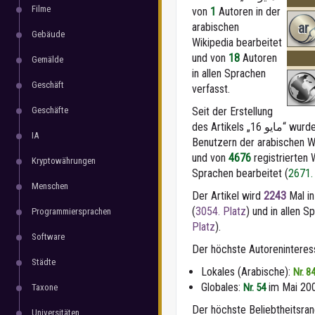
Filme
von
1
Autoren in der
ar
arabischen
Gebäude
Wikipedia bearbeitet
und von
18
Autoren
Gemälde
in allen Sprachen
Geschäft
verfasst.
Geschäfte
Seit der Erstellung
des Artikels „
IA
Benutzern der arabischen Wi
und von
4676
registrierten 
Kryptowährungen
Sprachen bearbeitet (
2671.
Menschen
Der Artikel wird
2243
Mal in
(
3054. Platz
) und in allen 
Programmiersprachen
Platz
).
Software
Der höchste Autorenintere
Städte
Lokales (Arabische):
Nr. 8
Globales:
im Mai 20
Nr. 54
Taxone
Der höchste Beliebtheitsra
Universitäten