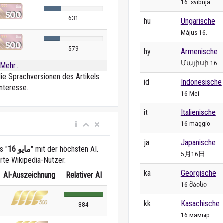
16. svibnja
631
hu
Ungarische
Május 16.
579
hy
Armenische
Մայիսի 16
Mehr...
die Sprachversionen des Artikels
id
Indonesische
nteresse.
16 Mei
it
Italienische
16 maggio
ja
Japanische
s "
16 مايو
" mit der höchsten AI.
5月16日
erte Wikipedia-Nutzer.
ka
Georgische
AI-Auszeichnung
Relativer AI
16 მაისი
kk
Kasachische
884
16 мамыр