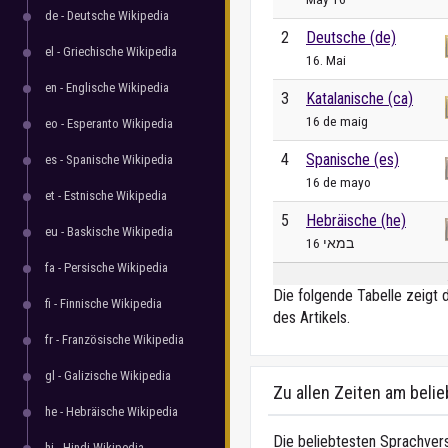
de - Deutsche Wikipedia
2
Deutsche (de)
el - Griechische Wikipedia
16. Mai
en - Englische Wikipedia
3
Katalanische (ca)
16 de maig
eo - Esperanto Wikipedia
4
Spanische (es)
es - Spanische Wikipedia
16 de mayo
et - Estnische Wikipedia
5
Hebräische (he)
eu - Baskische Wikipedia
16 במאי
fa - Persische Wikipedia
Die folgende Tabelle zeigt 
fi - Finnische Wikipedia
des Artikels.
fr - Französische Wikipedia
gl - Galizische Wikipedia
Zu allen Zeiten am beli
he - Hebräische Wikipedia
Die beliebtesten Sprachvers
hi - Hindi Wikipedia