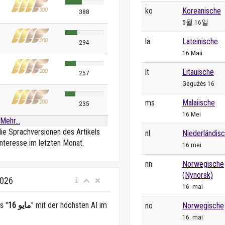
ko
Koreanische
388
5월 16일
la
Lateinische
294
16 Maii
lt
Litauische
257
Gegužės 16
ms
Malaiische
235
16 Mei
Mehr...
die Sprachversionen des Artikels
nl
Niederländis
nteresse im letzten Monat.
16 mei
nn
Norwegische
(Nynorsk)
2026
16. mai
s "
16 مايو
" mit der höchsten AI im
no
Norwegische
16. mai