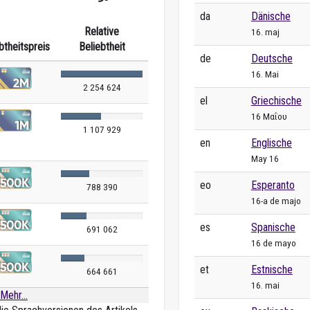
da
Dänische
Relative
16. maj
btheitspreis
Beliebtheit
de
Deutsche
16. Mai
2 254 624
el
Griechische
16 Μαΐου
1 107 929
en
Englische
May 16
eo
Esperanto
788 390
16-a de majo
es
Spanische
691 062
16 de mayo
et
Estnische
664 661
16. mai
Mehr...