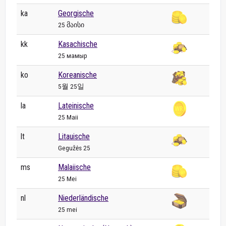
ka
Georgische
25 მაისი
kk
Kasachische
25 мамыр
ko
Koreanische
5월 25일
la
Lateinische
25 Maii
lt
Litauische
Gegužės 25
ms
Malaiische
25 Mei
nl
Niederländische
25 mei