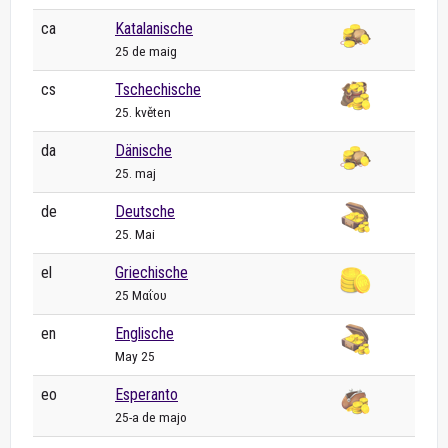
ca
Katalanische
25 de maig
cs
Tschechische
25. květen
da
Dänische
25. maj
de
Deutsche
25. Mai
el
Griechische
25 Μαΐου
en
Englische
May 25
eo
Esperanto
25-a de majo