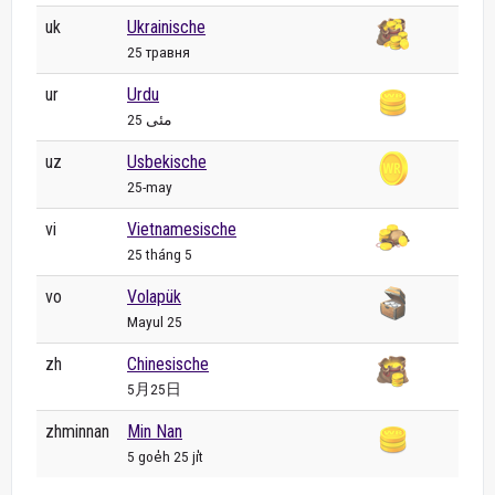
uk
Ukrainische
25 травня
ur
Urdu
25 مئی
uz
Usbekische
25-may
vi
Vietnamesische
25 tháng 5
vo
Volapük
Mayul 25
zh
Chinesische
5月25日
zhminnan
Min Nan
5 goe̍h 25 ji̍t