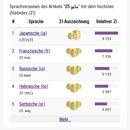
Sprachversionen des Artikels "
25 مايو
" mit dem höchsten
Zitatindex (ZI)
#
Sprache
ZI-Auszeichnung
Relativer ZI
1
Japanische (ja)
9 753
5月25日
2
Französische (fr)
7 336
25 mai
3
Russische (ru)
6 133
25 мая
4
Hebräische (he)
5 587
25 במאי
5
Serbische (sr)
5 097
25. мај
Mehr...