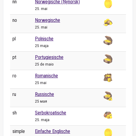
nn
Norwegische (Nynorsk)
25. mai
no
Norwegische
25. mai
pl
Polnische
25 maja
pt
Portugiesische
25 de maio
ro
Romanische
25 mai
ru
Russische
25 мая
sh
Serbokroatische
25. maja
simple
Einfache Englische