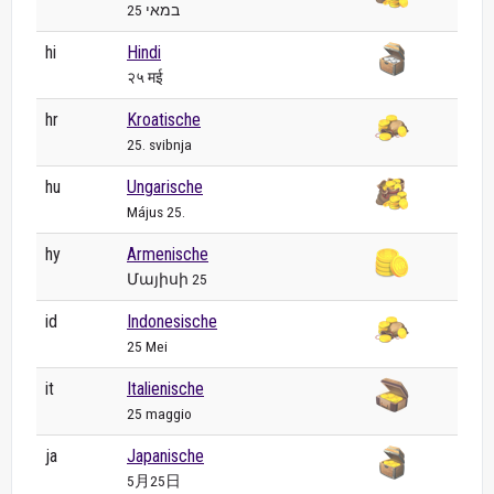
25 במאי
hi
Hindi
२५ मई
hr
Kroatische
25. svibnja
hu
Ungarische
Május 25.
hy
Armenische
Մայիսի 25
id
Indonesische
25 Mei
it
Italienische
25 maggio
ja
Japanische
5月25日