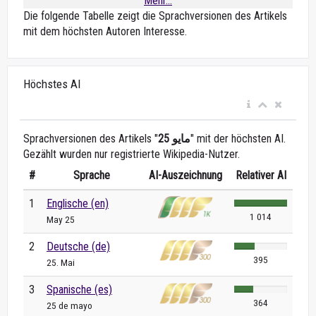
Mehr...
Die folgende Tabelle zeigt die Sprachversionen des Artikels
mit dem höchsten Autoren Interesse.
Höchstes AI
Sprachversionen des Artikels "
25 مايو
" mit der höchsten AI.
Gezählt wurden nur registrierte Wikipedia-Nutzer.
#
Sprache
AI-Auszeichnung
Relativer AI
1
Englische (en)
1 014
May 25
2
Deutsche (de)
395
25. Mai
3
Spanische (es)
364
25 de mayo