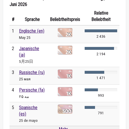
Juni 2026
Relative
#
Sprache
Beliebtheitspreis
Beliebtheit
1
Englische (en)
2 436
May 25
2
Japanische
2 194
(ja)
5月25日
3
Russische (ru)
1 471
25 мая
4
Persische (fa)
993
۲۵ مه
5
Spanische
791
(es)
25 de mayo