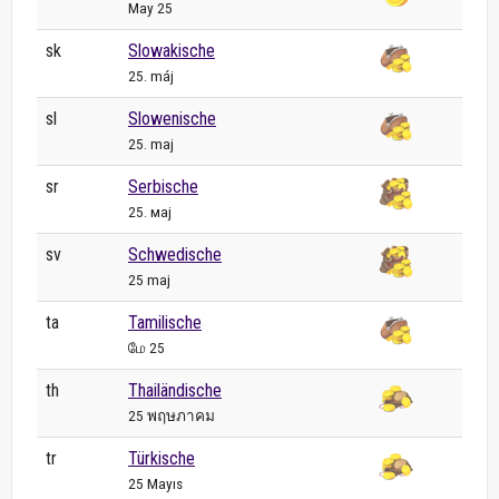
May 25
sk
Slowakische
25. máj
sl
Slowenische
25. maj
sr
Serbische
25. мај
sv
Schwedische
25 maj
ta
Tamilische
மே 25
th
Thailändische
25 พฤษภาคม
tr
Türkische
25 Mayıs