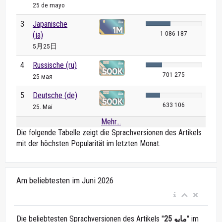
25 de mayo
3
Japanische
1 086 187
(ja)
5月25日
4
Russische (ru)
701 275
25 мая
5
Deutsche (de)
633 106
25. Mai
Mehr...
Die folgende Tabelle zeigt die Sprachversionen des Artikels
mit der höchsten Popularität im letzten Monat.
Am beliebtesten im Juni 2026
Die beliebtesten Sprachversionen des Artikels "
25 مايو
" im