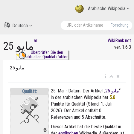
Arabische Wikipedia
Deutsch
Forschung
ar
WikiRank.net
25 مايو
ver. 1.6.3
Überprüfen Sie den
aktuellen Qualitätsfaktor
25 مايو
25. Mai - Datum. Der Artikel „
25 مايو
“
Qualität:
in der arabischen Wikipedia
hat
5.6
Punkte für Qualität (Stand: 1. Juli
2026). Der Artikel enthält 0
Referenzen und 5 Abschnitte.
Dieser Artikel hat die beste Qualität in
6
der
englischen
Wikipedia. Außerdem ist