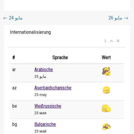
←
24 مايو
26 مايو
→
Internationalisierung
#
Sprache
Wert
ar
Arabische
25 مايو
az
Aserbaidschanische
25 may
be
Weißrussische
25 мая
bg
Bulgarische
25 май