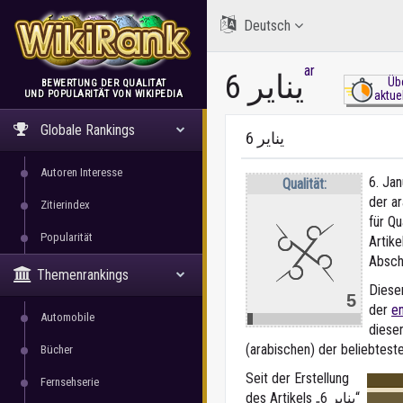
Deutsch
ar
6 يناير
Üb
BEWERTUNG DER QUALITÄT
UND POPULARITÄT VON WIKIPEDIA
aktue
WikiRank
Globale Rankings
6 يناير
Autoren Interesse
6. Jan
Qualität:
der a
Zitierindex
für Qu
Popularität
Artike
Absch
Themenrankings
Dieser
5
der
e
Automobile
dieser
(arabischen) der beliebteste
Bücher
Seit der Erstellung
Fernsehserie
des Artikels „6 يناير“