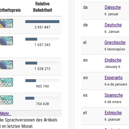
Relative
da
Dänische
btheitspreis
Beliebtheit
6. januar
de
Deutsche
2 931 847
6. Januar
el
Griechische
1 037 245
6 Ιανουαρίου
en
Englische
January 6
1 028 272
eo
Esperanto
6-a de januaro
905 740
es
Spanische
6 de enero
754 428
et
Estnische
Mehr...
6. jaanuar
die Sprachversionen des Artikels
t im letzten Monat.