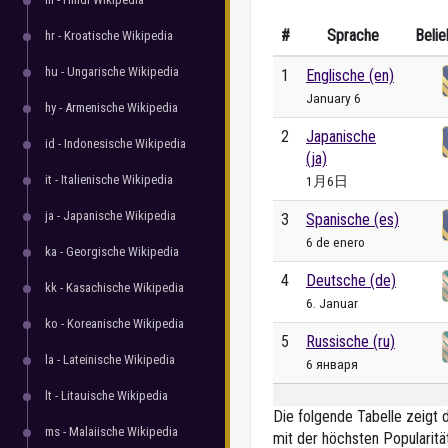
#
Sprache
Belie
hr - Kroatische Wikipedia
hu - Ungarische Wikipedia
1
Englische (en)
January 6
hy - Armenische Wikipedia
2
Japanische
id - Indonesische Wikipedia
(ja)
it - Italienische Wikipedia
1月6日
ja - Japanische Wikipedia
3
Spanische (es)
6 de enero
ka - Georgische Wikipedia
4
Deutsche (de)
kk - Kasachische Wikipedia
6. Januar
ko - Koreanische Wikipedia
5
Russische (ru)
la - Lateinische Wikipedia
6 января
lt - Litauische Wikipedia
Die folgende Tabelle zeigt 
ms - Malaiische Wikipedia
mit der höchsten Popularitä