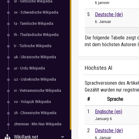
sr - Serbische Wikipedia
6 janvier
sv - Schwedische Wikipedia
5
Deutsche (de)
6. Januar
ta - Tamilische Wikipedia
th - Thailändische Wikipedia
Die folgende Tabelle zeigt 
mit dem höchsten Autoren I
tr - Türkische Wikipedia
uk - Ukrainische Wikipedia
Höchstes AI
ur - Urdu Wikipedia
uz - Usbekische Wikipedia
Sprachversionen des Artikel
Gezählt wurden nur registri
vi - Vietnamesische Wikipedia
#
Sprache
vo - Volapük Wikipedia
1
Englische (en)
zh - Chinesische Wikipedia
January 6
zhminnan - Min Nan Wikipedia
2
Deutsche (de)
WikiRank.net
6. Januar