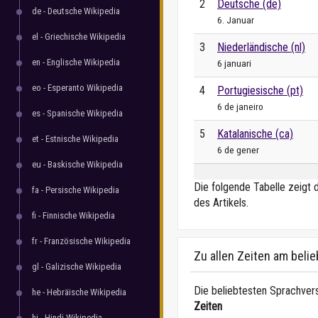
2
Deutsche (de)
de - Deutsche Wikipedia
6. Januar
el - Griechische Wikipedia
3
Niederländische (nl)
en - Englische Wikipedia
6 januari
eo - Esperanto Wikipedia
4
Portugiesische (pt)
6 de janeiro
es - Spanische Wikipedia
5
Katalanische (ca)
et - Estnische Wikipedia
6 de gener
eu - Baskische Wikipedia
Die folgende Tabelle zeigt 
fa - Persische Wikipedia
des Artikels.
fi - Finnische Wikipedia
fr - Französische Wikipedia
Zu allen Zeiten am beli
gl - Galizische Wikipedia
Die beliebtesten Sprachvers
he - Hebräische Wikipedia
Zeiten
hi - Hindi Wikipedia