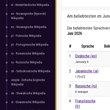
nl - Niederländische Wikipedia
nn - Norwegische (Nynorsk)
Am beliebtesten im Jun
Wikipedia
no - Norwegische Wikipedia
Die beliebtesten Sprachvers
Juni 2026
pl - Polnische Wikipedia
pt - Portugiesische Wikipedia
#
Sprache
Beli
ro - Romanische Wikipedia
1
Englische (en)
January 6
ru - Russische Wikipedia
2
Japanische (ja)
sh - Serbokroatische Wikipedia
1月6日
simple - Einfache Englische
Wikipedia
3
Russische (ru)
6 января
sk - Slowakische Wikipedia
4
Französische
sl - Slowenische Wikipedia
(fr)