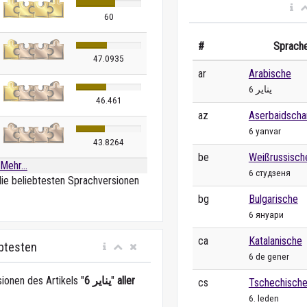
60
#
Sprach
47.0935
ar
Arabische
6 يناير
46.461
az
Aserbaidscha
6 yanvar
43.8264
be
Weißrussisch
Mehr...
6 студзеня
die beliebtesten Sprachversionen
bg
Bulgarische
6 януари
ca
Katalanische
ebtesten
6 de gener
ionen des Artikels "
6 يناير
"
aller
cs
Tschechisch
6. leden