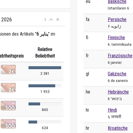
eu
Baskische
Urtarrilaren 6
i 2026
fa
Persische
۶ ژانویه
ionen des Artikels "
6 يناير
" im
fi
Finnische
6. tammikuuta
Relative
fr
Französische
ebtheitspreis
Beliebtheit
6 janvier
gl
Galizische
2 381
6 de xaneiro
he
Hebräische
1 953
6 בינואר
hi
Hindi
840
६ जनवरी
hr
Kroatische
624