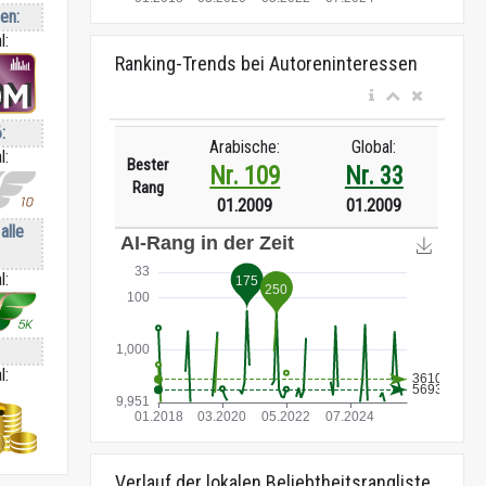
ren:
l:
Ranking-Trends bei Autoreninteressen
:
Arabische:
Global:
l:
Bester
Nr. 109
Nr. 33
Rang
01.2009
01.2009
alle
l:
l:
Verlauf der lokalen Beliebtheitsrangliste