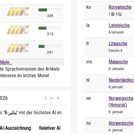
ko
Koreanische
1월 6일
339
la
Lateinische
6 Ianuarii
313
lt
Litauische
Sausio 6
241
ms
Malaiische
Mehr...
6 Januari
die Sprachversionen des Artikels
nteresse im letzten Monat.
nl
Niederländis
6 januari
2026
nn
Norwegische
(Nynorsk)
6. januar
s "
6 يناير
" mit der höchsten AI im
no
Norwegische
AI-Auszeichnung
Relativer AI
6. januar