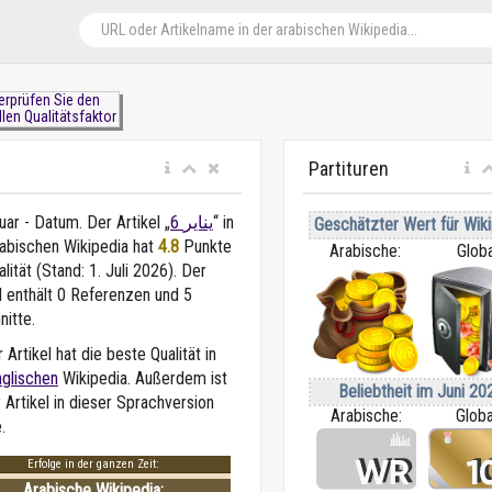
erprüfen Sie den
llen Qualitätsfaktor
Partituren
uar - Datum. Der Artikel „
6 يناير
“ in
Geschätzter Wert für Wiki
rabischen Wikipedia
hat
4.8
Punkte
Arabische:
Globa
alität (Stand: 1. Juli 2026). Der
l enthält 0 Referenzen und 5
nitte.
 Artikel hat die beste Qualität in
nglischen
Wikipedia. Außerdem ist
Beliebtheit im Juni 20
 Artikel in dieser Sprachversion
Arabische:
Globa
.
Erfolge in der ganzen Zeit:
Arabische Wikipedia: