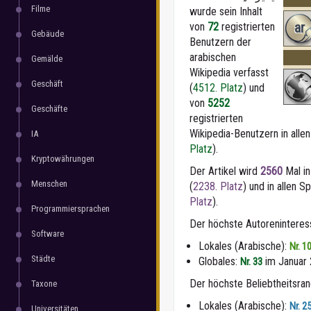
Filme
wurde sein Inhalt
ar
von
72
registrierten
Gebäude
Benutzern der
arabischen
Gemälde
Wikipedia verfasst
Geschäft
(
4512. Platz
) und
von
5252
Geschäfte
registrierten
Wikipedia-Benutzern in alle
IA
Platz
).
Kryptowährungen
Der Artikel wird
2560
Mal in
Menschen
(
2238. Platz
) und in allen 
Platz
).
Programmiersprachen
Der höchste Autorenintere
Software
Lokales (Arabische):
Nr. 1
Städte
Globales:
im Januar
Nr. 33
Der höchste Beliebtheitsra
Taxone
Lokales (Arabische):
Nr. 2
Universitäten