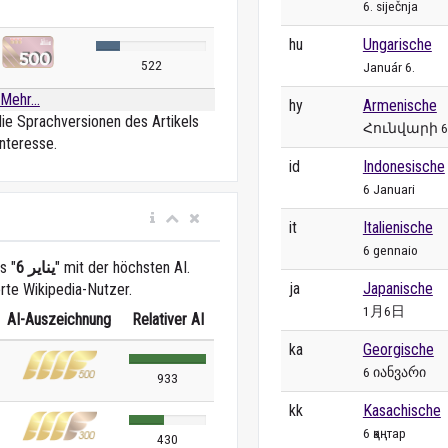
6. siječnja
hu
Ungarische
522
Január 6.
Mehr...
hy
Armenische
die Sprachversionen des Artikels
Հունվարի 6
nteresse.
id
Indonesische
6 Januari
it
Italienische
6 gennaio
s "
6 يناير
" mit der höchsten AI.
ja
Japanische
erte Wikipedia-Nutzer.
1月6日
AI-Auszeichnung
Relativer AI
ka
Georgische
6 იანვარი
933
kk
Kasachische
6 қаңтар
430