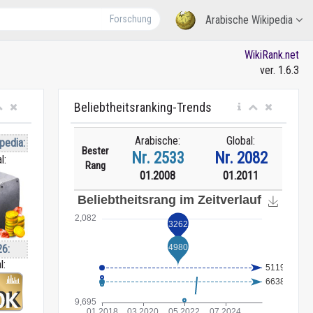
Forschung
Arabische Wikipedia
WikiRank.net
ver. 1.6.3
Beliebtheitsranking-Trends
Arabische:
Global:
pedia:
Bester
Nr. 2533
Nr. 2082
l:
Rang
01.2008
01.2011
26:
l: