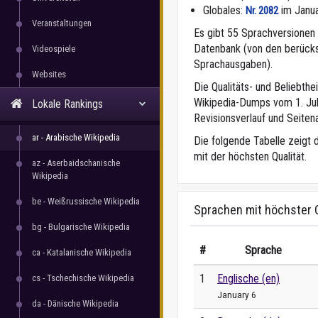
Globales:
im Janu
Nr. 2082
Veranstaltungen
Es gibt 55 Sprachversionen f
Datenbank (von den berücks
Videospiele
Sprachausgaben).
Websites
Die Qualitäts- und Beliebth
Wikipedia-Dumps vom 1. Juli
Lokale Rankings
Revisionsverlauf und Seitena
ar - Arabische Wikipedia
Die folgende Tabelle zeigt 
mit der höchsten Qualität.
az - Aserbaidschanische
Wikipedia
be - Weißrussische Wikipedia
Sprachen mit höchster Q
bg - Bulgarische Wikipedia
#
Sprache
ca - Katalanische Wikipedia
1
Englische (en)
cs - Tschechische Wikipedia
January 6
da - Dänische Wikipedia