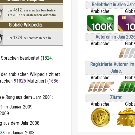
Beliebtheit in allen Jah
4512.
Der
am meisten bearbeitete
Arabische:
Globa
Artikel in der
arabischen Wikipedia
.
Globale Wikipedia:
Autoren im Juni 2026
1824.
Der
‑beliebteste in der
IA
.
Arabische:
Globa
n Sprachen bearbeitet (
1824.
Registrierte Autoren im 
Jahre:
 der arabischen Wikipedia zitiert
Arabische:
Globa
Sprachen
91325
Mal zitiert (
1686.
sse-Rang aus dem Jahr 2001:
Zitate:
Arabische:
Globa
im Januar 2009
09
 2009
ng aus dem Jahr 2008:
im Januar 2008
533