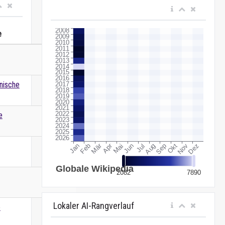
e
Wert
nische
e
Lokaler AI-Rangverlauf
e