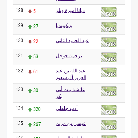
ديانا أميرة ويلز
128
5
ويكيبيديا
129
27
عبد الحميد الثاني
130
22
ترجمة جوجل
131
53
عبد الله بن عبد
132
61
العزيز آل سعود
عائشة بنت أبي
133
30
بكر
أدب جاهلي
134
320
عيسى بن مريم
135
267