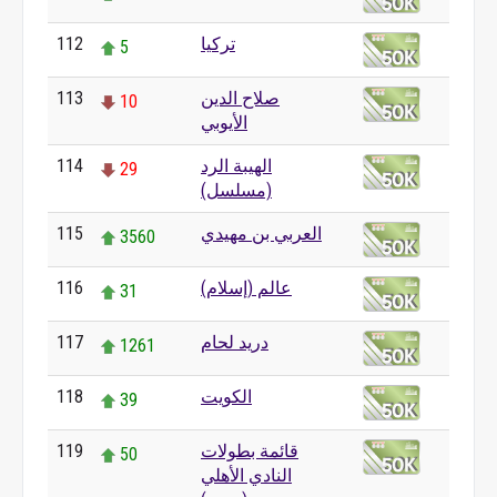
تركيا
112
5
صلاح الدين
113
10
الأيوبي
الهيبة الرد
114
29
(مسلسل)
العربي بن مهيدي
115
3560
عالم (إسلام)
116
31
دريد لحام
117
1261
الكويت
118
39
قائمة بطولات
119
50
النادي الأهلي