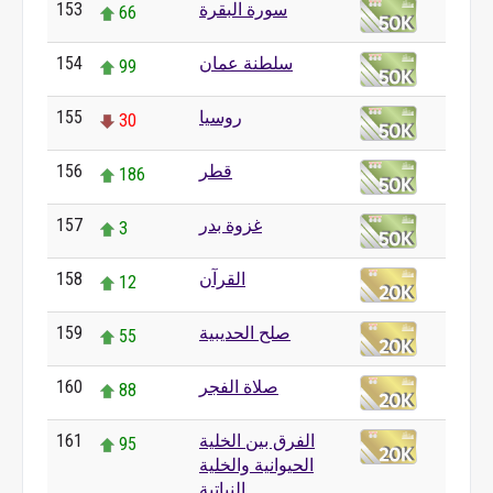
سورة البقرة
153
66
سلطنة عمان
154
99
روسيا
155
30
قطر
156
186
غزوة بدر
157
3
القرآن
158
12
صلح الحديبية
159
55
صلاة الفجر
160
88
الفرق بين الخلية
161
95
الحيوانية والخلية
النباتية