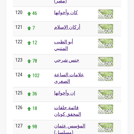
(مصر)
كان وأخواتها
120
46
أركان الإسلام
121
7
أبو الطيب
122
12
المتنبي
جنس شرجي
123
78
علامات الساعة
124
102
الصغرى
إن وأخواتها
125
36
قائمة حلقات
126
18
المحقق كونان
المؤسس عثمان
127
98
(مسلسل)