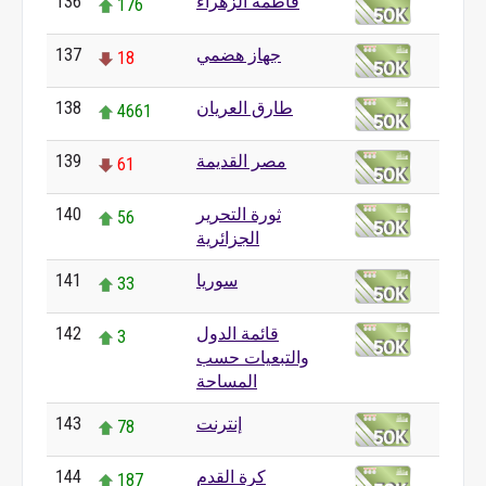
فاطمة الزهراء
136
176
جهاز هضمي
137
18
طارق العريان
138
4661
مصر القديمة
139
61
ثورة التحرير
140
56
الجزائرية
سوريا
141
33
قائمة الدول
142
3
والتبعيات حسب
المساحة
إنترنت
143
78
كرة القدم
144
187