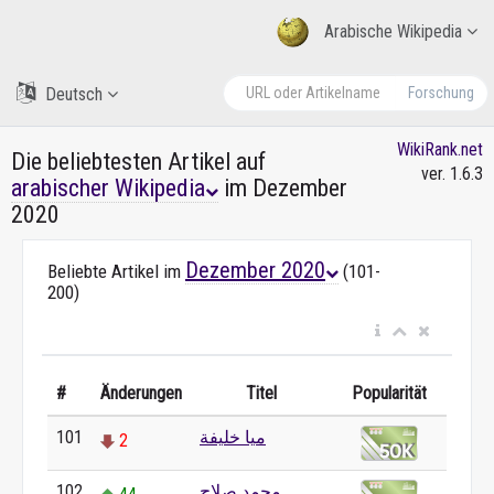
Arabische Wikipedia
Deutsch
Forschung
WikiRank.net
Die beliebtesten Artikel auf
ver. 1.6.3
arabischer Wikipedia
im Dezember
2020
Dezember 2020
Beliebte Artikel im
(101-
200)
#
Änderungen
Titel
Popularität
ميا خليفة
101
2
محمد صلاح
102