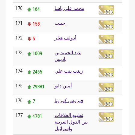
محمد علي باشا
170
164
حبيت
171
158
أدولف هتلر
172
5
عبد الحميد بن
173
1009
باديس
زينب بنت علي
174
2465
أمين دابو
175
29881
فيروس كورونا
176
7
تطبيع العلاقات
177
4781
بين الدول العربية
وإسرائيل