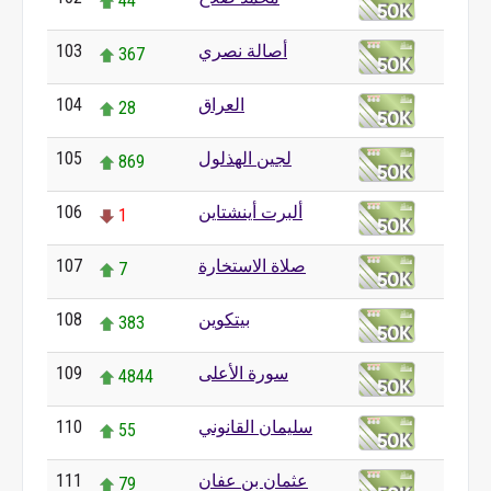
44
أصالة نصري
103
367
العراق
104
28
لجين الهذلول
105
869
ألبرت أينشتاين
106
1
صلاة الاستخارة
107
7
بيتكوين
108
383
سورة الأعلى
109
4844
سليمان القانوني
110
55
عثمان بن عفان
111
79