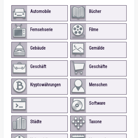
Automobile
Bücher
Fernsehserie
Filme
Gebäude
Gemälde
Geschäft
Geschäfte
Kryptowährungen
Menschen
Software
Programmiersprachen
Städte
Taxone