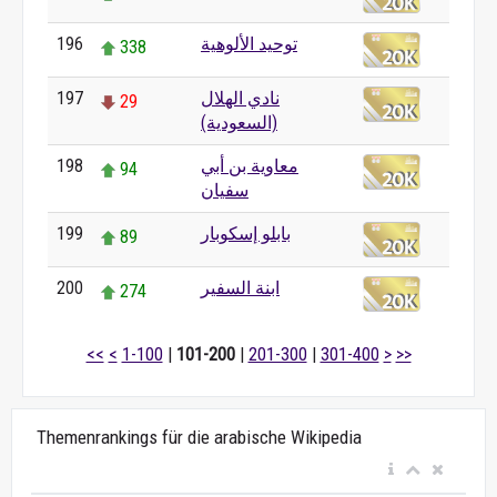
توحيد الألوهية
196
338
نادي الهلال
197
29
(السعودية)
معاوية بن أبي
198
94
سفيان
بابلو إسكوبار
199
89
ابنة السفير
200
274
<<
<
1-100
|
101-200
|
201-300
|
301-400
>
>>
Themenrankings für die arabische Wikipedia