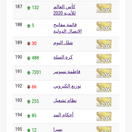
كأس العالم
187
132
للأندية 2020
قائمة مفاتيح
188
5
الاتصال الدولية
شلل النوم
189
30
كرة السلة
190
488
فاطمة نسومر
191
7201
توزيع إلكتروني
192
66
نظام تشغيل
193
255
أحكام المد
194
85
يسرا
195
12