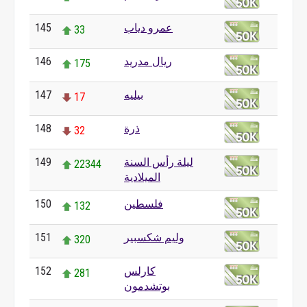
عمرو دياب
145
33
ريال مدريد
146
175
بيليه
147
17
ذرة
148
32
ليلة رأس السنة
149
22344
الميلادية
فلسطين
150
132
وليم شكسبير
151
320
كارلس
152
281
بوتشدمون