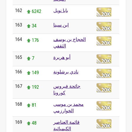
بابا نويل
162
6242
ابن سينا
163
34
الحجاج بن يوسف
164
176
الثقفي
أبو هريرة
165
7
نادي برشلونة
166
149
جائحة فيروس
167
192
كورونا
محمد بن موسى
168
81
الخوارزمي
قائمة العناصر
169
48
الكيميائية