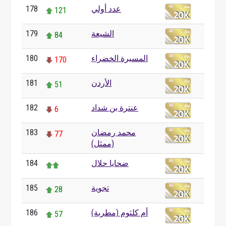
عدد أولي
178
121
الشيعة
179
84
المسيرة الخضراء
180
170
الأردن
181
51
عنترة بن شداد
182
6
محمد رمضان
183
77
(ممثل)
ضحايا حلال
184
تجوية
185
28
أم كلثوم (مطربة)
186
57