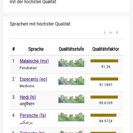
mit der höchsten Qualität.
Sprachen mit höchster Qualität
#
Sprache
Qualitätsstufe
Qualitätsfaktor
1
Malaiische (ms)
91.26
Perubatan
2
Esperanto (eo)
91.1897
Medicino
3
Hindi (hi)
90.6109
आयुर्विज्ञान
4
Persische (fa)
84.9724
پزشکی