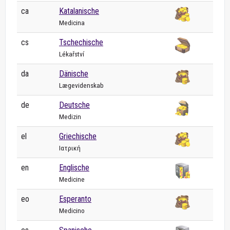
ca
Katalanische
Medicina
cs
Tschechische
Lékařství
da
Dänische
Lægevidenskab
de
Deutsche
Medizin
el
Griechische
Ιατρική
en
Englische
Medicine
eo
Esperanto
Medicino