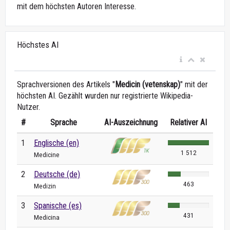
mit dem höchsten Autoren Interesse.
Höchstes AI
Sprachversionen des Artikels "
Medicin (vetenskap)
" mit der
höchsten AI. Gezählt wurden nur registrierte Wikipedia-
Nutzer.
#
Sprache
AI-Auszeichnung
Relativer AI
1
Englische (en)
1 512
Medicine
2
Deutsche (de)
463
Medizin
3
Spanische (es)
431
Medicina