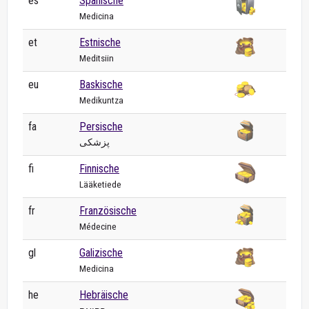
es
Spanische
Medicina
et
Estnische
Meditsiin
eu
Baskische
Medikuntza
fa
Persische
پزشکی
fi
Finnische
Lääketiede
fr
Französische
Médecine
gl
Galizische
Medicina
he
Hebräische