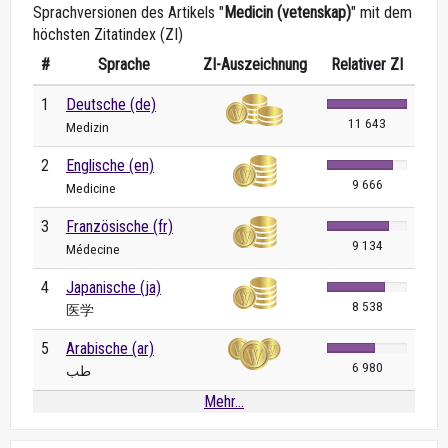
Sprachversionen des Artikels "
Medicin (vetenskap)
" mit dem
höchsten Zitatindex (ZI)
#
Sprache
ZI-Auszeichnung
Relativer ZI
1
Deutsche (de)
11 643
Medizin
2
Englische (en)
9 666
Medicine
3
Französische (fr)
9 134
Médecine
4
Japanische (ja)
8 538
医学
5
Arabische (ar)
6 980
طب
Mehr...