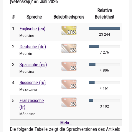
(vetenskap)
" im
Juni 2026
Relative
#
Sprache
Beliebtheitspreis
Beliebtheit
1
Englische (en)
23 244
Medicine
2
Deutsche (de)
7 276
Medizin
3
Spanische (es)
4 806
Medicina
4
Russische (ru)
4 161
Медицина
5
Französische
3 102
(fr)
Médecine
Mehr...
Die folgende Tabelle zeigt die Sprachversionen des Artikels