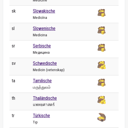
Medicine
sk
Slowakische
Medicína
sl
Slowenische
Medicina
sr
Serbische
Медицина
sv
Schwedische
Medicin (vetenskap)
ta
Tamilische
மருத்துவம்
th
Thailändische
แพทยศาสตร์
tr
Türkische
Tıp