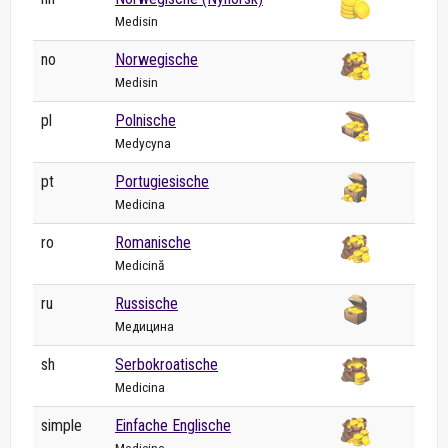
Medisin
no
Norwegische
Medisin
pl
Polnische
Medycyna
pt
Portugiesische
Medicina
ro
Romanische
Medicină
ru
Russische
Медицина
sh
Serbokroatische
Medicina
simple
Einfache Englische