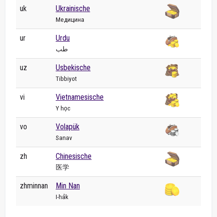
uk
Ukrainische
Медицина
ur
Urdu
طب
uz
Usbekische
Tibbiyot
vi
Vietnamesische
Y học
vo
Volapük
Sanav
zh
Chinesische
医学
zhminnan
Min Nan
I-ha̍k