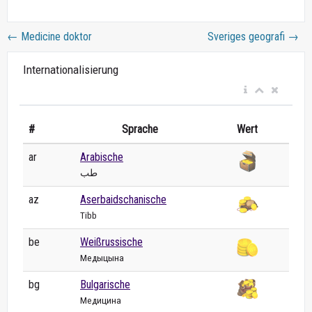
←
Medicine doktor
Sveriges geografi
→
Internationalisierung
#
Sprache
Wert
ar
Arabische
طب
az
Aserbaidschanische
Tibb
be
Weißrussische
Медыцына
bg
Bulgarische
Медицина