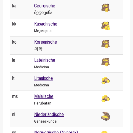
ka
Georgische
მედიცინა
kk
Kasachische
Медицина
ko
Koreanische
의학
la
Lateinische
Medicina
lt
Litauische
Medicina
ms
Malaiische
Perubatan
nl
Niederländische
Geneeskunde
nn
Norwegische (Nynorsk)