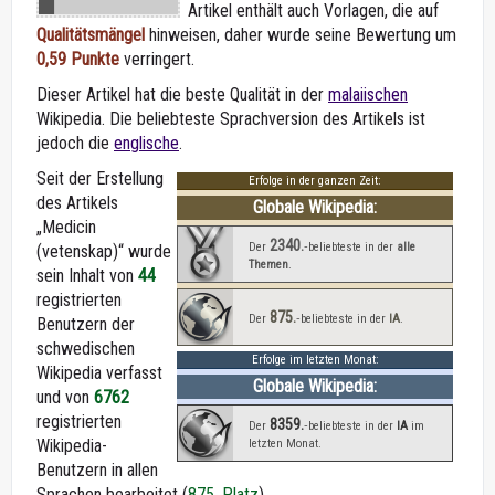
Artikel enthält auch Vorlagen, die auf
Qualitätsmängel
hinweisen, daher wurde seine Bewertung um
0,59 Punkte
verringert.
Dieser Artikel hat die beste Qualität in der
malaiischen
Wikipedia. Die beliebteste Sprachversion des Artikels ist
jedoch die
englische
.
Seit der Erstellung
Erfolge in der ganzen Zeit:
des Artikels
Globale Wikipedia:
„Medicin
2340.
Der
‑beliebteste in der
alle
(vetenskap)“ wurde
Themen
.
sein Inhalt von
44
registrierten
875.
Der
‑beliebteste in der
IA
.
Benutzern der
schwedischen
Erfolge im letzten Monat:
Wikipedia verfasst
Globale Wikipedia:
und von
6762
registrierten
8359.
Der
‑beliebteste in der
IA
im
Wikipedia-
letzten Monat.
Benutzern in allen
Sprachen bearbeitet (
875. Platz
).