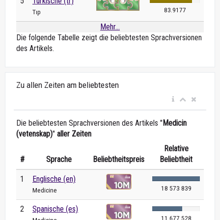
5
Türkische (tr)
83.9177
Tıp
Mehr...
Die folgende Tabelle zeigt die beliebtesten Sprachversionen
des Artikels.
Zu allen Zeiten am beliebtesten
Die beliebtesten Sprachversionen des Artikels "
Medicin
(vetenskap)
"
aller Zeiten
Relative
#
Sprache
Beliebtheitspreis
Beliebtheit
1
Englische (en)
18 573 839
Medicine
2
Spanische (es)
11 677 528