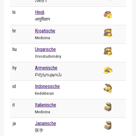
רפואה
hi
Hindi
आयुर्विज्ञान
hr
Kroatische
Medicina
hu
Ungarische
Orvostudomány
hy
Armenische
Բժշկություն
id
Indonesische
Kedokteran
it
Italienische
Medicina
ja
Japanische
医学